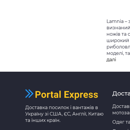
Lamnia – 
визнаний 
ножів та
широкий 
риболовлі
моделі, т
Lamn
далі
Дост
Достав
Доставка посилок і вантажів в
мотоза
Україну зі США, ЄС, Англії, Китаю
та інших країн.
Одяг та