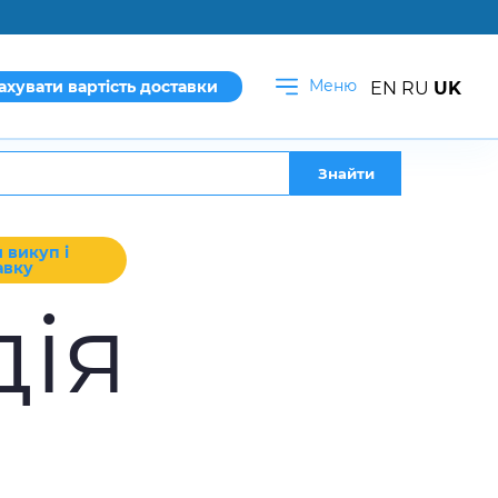
Меню
ахувати вартість доставки
EN
RU
UK
Знайти
 викуп і
авку
дія