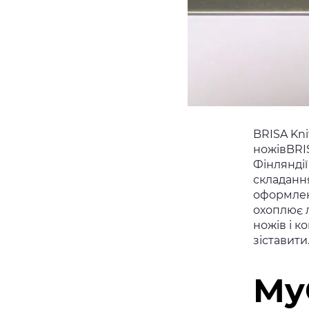
BRISA Kni
ножівBRIS
Фінляндії
складання
оформлен
охоплює л
ножів і к
зіставит
My