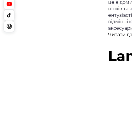
це відом
ножів та 
ентузіаст
відмінні к
аксесуари
Читати да
La