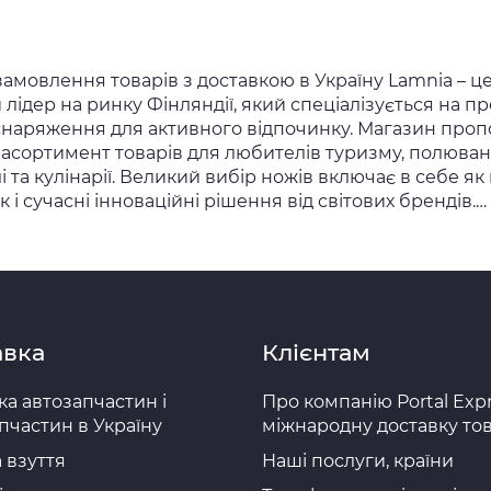
замовлення товарів з доставкою в Україну Lamnia – ц
лідер на ринку Фінляндії, який спеціалізується на п
 снаряження для активного відпочинку. Магазин проп
асортимент товарів для любителів туризму, полюван
 та кулінарії. Великий вибір ножів включає в себе як
ак і сучасні інноваційні рішення від світових брендів.…
ia
авка
Клієнтам
ка автозапчастин і
Про компанію Portal Expr
пчастин в Україну
міжнародну доставку тов
 взуття
Наші послуги, країни