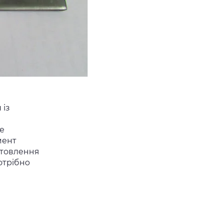
 із
не
мент
отовлення
отрібно