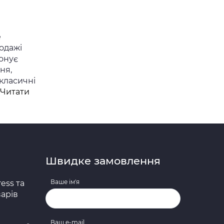
е
родажі
онує
ня,
 класичні
Читати
Швидке замовлення
Ваше ім'я
ess та
арів
Ваш e-mail