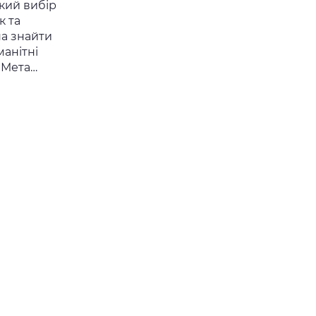
кий вибір
к та
на знайти
манітні
 Мета…