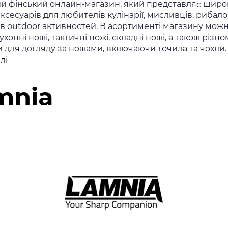
ий фінський онлайн-магазин, який представляє широ
аксесуарів для любителів кулінарії, мисливців, рибало
ів outdoor активностей. В асортименті магазину мож
ухонні ножі, тактичні ножі, складні ножі, а також різно
 для догляду за ножами, включаючи точила та чохли.
MyGoodKnife
лі
mnia