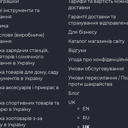
 іграшки
Тарифи та вартість міжн
доставки
і інструменти та
нання
Гарантії доставки та
страхування відправлен
ика
Для бізнесу
лове (виробниче)
нання
Каталог магазинів світу
ка зарядних станцій,
Відгуки
яторів і сонячного
Угода про конфіденційні
ання в Україну
Умови обслуговування
а товарів для дому, саду
Умови пересилання / По
рументів в Україну
проти шахрайства
а аксесуарів і прикрас в
Блог
у
UK
ка спортивних товарів та
EN
арю в Україну
RU
а зоотоварів з-за
у в Україну
UK