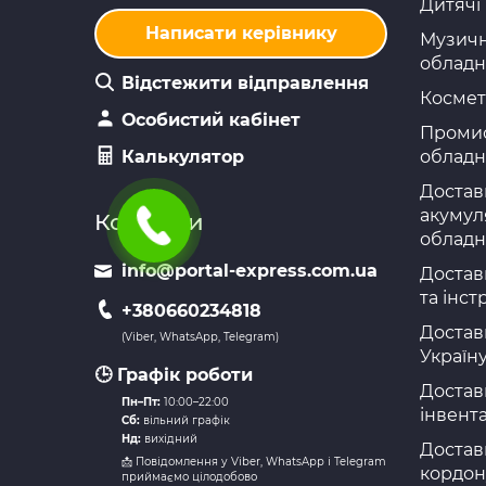
Дитячі
Написати керівнику
Музичн
облад
Відстежити відправлення
Космет
Особистий кабінет
Промис
Калькулятор
облад
Достав
акумул
Контакти
обладн
info@portal-express.com.ua
Доставк
та інст
+380660234818
Доставк
(Viber, WhatsApp, Telegram)
Україн
🕒 Графік роботи
Достав
Пн–Пт:
10:00–22:00
інвент
Сб:
вільний графік
Нд:
вихідний
Доставк
📩 Повідомлення у Viber, WhatsApp і Telegram
кордон
приймаємо цілодобово