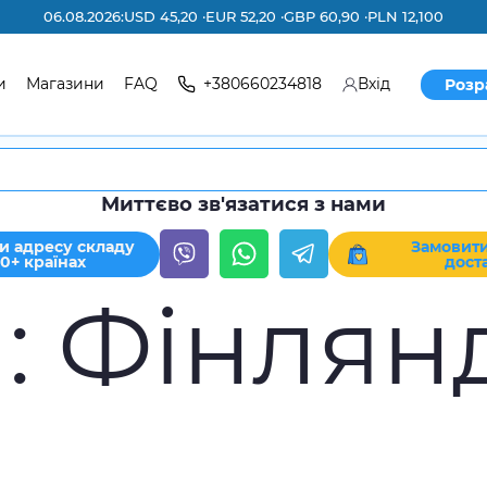
06.08.2026:
USD 45,20 ·
EUR 52,20 ·
GBP 60,90 ·
PLN 12,100
и
Магазини
FAQ
+380660234818
Вхід
Розр
Миттєво зв'язатися з нами
и адресу складу
Замовити
30+ країнах
дост
:
Фінлян