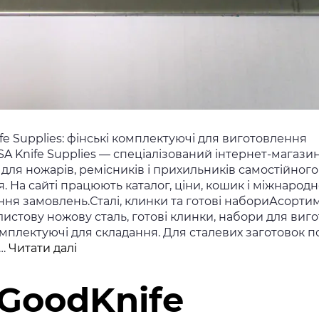
fe Supplies: фінські комплектуючі для виготовлення
A Knife Supplies — спеціалізований інтернет-магазин
 для ножарів, ремісників і прихильників самостійного
. На сайті працюють каталог, ціни, кошик і міжнарод
ня замовлень.Сталі, клинки та готові набориАсорти
истову ножову сталь, готові клинки, набори для виг
омплектуючі для складання. Для сталевих заготовок п
BRISA
и…
Читати далі
Knife
Supplies
GoodKnife