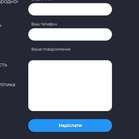
ародної
Ваш телефон
ь
Ваше повідомлення
сть
літика