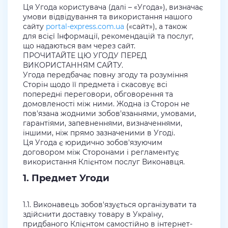
Ця Угода користувача (далі – «Угода»), визначає
умови відвідування та використання нашого
сайту
portal-express.com.ua
(«сайт»), а також
для всієї Інформації, рекомендацій та послуг,
що надаються вам через сайт.
ПРОЧИТАЙТЕ ЦЮ УГОДУ ПЕРЕД
ВИКОРИСТАННЯМ САЙТУ.
Угода передбачає повну згоду та розуміння
Сторін щодо її предмета і скасовує всі
попередні переговори, обговорення та
домовленості між ними. Жодна із Сторон не
пов'язана жодними зобов'язаннями, умовами,
гарантіями, запевненнями, визначеннями,
іншими, ніж прямо зазначеними в Угоді.
Ця Угода є юридично зобов'язуючим
договором між Сторонами і регламентує
використання Клієнтом послуг Виконавця.
1. Предмет Угоди
1.1. Виконавець зобов'язується організувати та
здійснити доставку товару в Україну,
придбаного Клієнтом самостійно в інтернет-