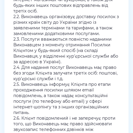
будь-яких інших поштових відправлень від
третіх осіб.
2.2. Виконавець організовує доставку посилок з
різних країн світу до України згідно із
заявленими термінами та тарифами, а також
замовленими додатковими послугами.
2.3. Послуги вважаються повністю наданими
Виконавцем з моменту отримання Посилки
Клієнтом у будь-який спосіб (на складі
Виконавця, у відділенні кур'єрської служби або
за адресою в Україні).
2.4. Для надання послуг Виконавець має право
без згоди Клієнта залучати третіх осіб: поштові,
кур'єрські служби і т.д.
2.5. Виконавець інформує Клієнта про етапи
проходження посилки шляхом email
повідомлень, а також надає консультаційні
послуги (по телефону або email) у сфері
інтернет-шопінгу та з інших організаційних
питань.
2.6. Клієнт повідомлений і не заперечує проти
того, що Виконавець має право здійснювати
звукозапис телефонних дзвінків між