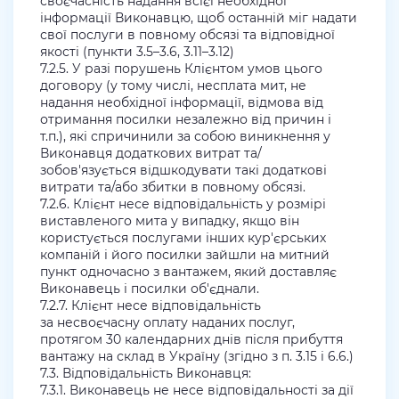
своєчасність надання всієї необхідної
інформації Виконавцю, щоб останній міг надати
свої послуги в повному обсязі та відповідної
якості (пункти 3.5–3.6, 3.11–3.12)
7.2.5. У разі порушень Клієнтом умов цього
договору (у тому числі, несплата мит, не
надання необхідної інформації, відмова від
отримання посилки незалежно від причин і
т.п.), які спричинили за собою виникнення у
Виконавця додаткових витрат та/
зобов'язується відшкодувати такі додаткові
витрати та/або збитки в повному обсязі.
7.2.6. Клієнт несе відповідальність у розмірі
виставленого мита у випадку, якщо він
користується послугами інших кур'єрських
компаній і його посилки зайшли на митний
пункт одночасно з вантажем, який доставляє
Виконавець і посилки об'єднали.
7.2.7. Клієнт несе відповідальність
за несвоєчасну оплату наданих послуг,
протягом 30 календарних днів після прибуття
вантажу на склад в Україну (згідно з п. 3.15 і 6.6.)
7.3. Відповідальність Виконавця:
7.3.1. Виконавець не несе відповідальності за дії