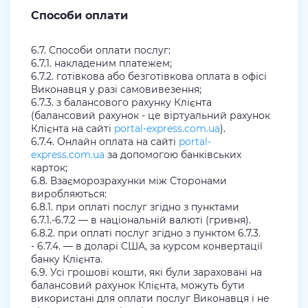
Способи оплати
6.7. Способи оплати послуг:
6.7.1. накладеним платежем;
6.7.2. готівкова або безготівкова оплата в офісі
Виконавця у разі самовивезення;
6.7.3. з балансового рахунку Клієнта
(балансовий рахунок - це віртуальний рахунок
Клієнта на сайті
portal-express.com.ua
).
6.7.4. Онлайн оплата на сайті
portal-
express.com.ua
за допомогою банківських
карток;
6.8. Взаєморозрахунки між Сторонами
виробляються:
6.8.1. при оплаті послуг згідно з пунктами
6.7.1.-6.7.2 — в національній валюті (гривня).
6.8.2. при оплаті послуг згідно з пунктом 6.7.3.
- 6.7.4. — в доларі США, за курсом конвертації
банку Клієнта.
6.9. Усі грошові кошти, які були зараховані на
балансовий рахунок Клієнта, можуть бути
використані для оплати послуг Виконавця і не