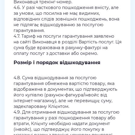
Виконавця трекінг-номер.
4.6. У разі часткового пошкодження вмісту, але
за умови, що посилка не має видимих,
відповідних слідів зовнішніх пошкоджень, вона
не підлягає відшкодуванню за послугою
гарантування.
4.7. Тариф на послуги гарантування заявлено
на сайті Виконавця в розділі Вартість послуг. Ця
сума буде врахована в рахунку-фактурі на
оплату послуг з доставки або окремо.
Розмір і порядок відшкодування
4.8. Сума відшкодування за послугою
гарантування обмежена вартістю товару, яка
відображена в документах, що підтверджують
його купівлю (рахунок-фаткура/інвойс від
інтернет-магазину), але не перевищує суму,
задекларовану Клієнтом.
4.9. Для отримання відшкодування за послугою
гарантування у разі пошкодження товару або
втрати, Клієнту необхідно надати документ
(інвойс), що підтверджує його покупку в