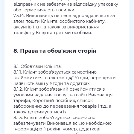
відправник не забезпечив відповідну упаковку
або герметичність посилки.
7.3.14. Виконавець не несе відповідальність за
злом пошти Клієнта, особистого кабінету,
акаунтів і т.п., а також за використання
телефону Клієнта третіми особами.
8. Права та обов'язки сторін
8.1. Обов'язки Клієнта:
8.1.1. Клієнт зобов'язується самостійно
знайомитися з текстом цієї Угоди, перевіряти
наявність змін у Угоди та додатках.
8.1.2. Клієнт зобов'язаний ознайомитися з
умовами надання послуг на сайті Виконавця:
тарифи, Короткий посібник, список
заборонених до перевезення товарів і т.д., а
також дотримуватися їх.
8.1.3. Клієнт зобов'язується своєчасно
забезпечувати Виконавця всією необхідною
інформацією (трекінг-номер, додаткові