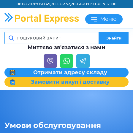
06.08.2026:
USD 45,20 ·
EUR 52,20 ·
GBP 60,90 ·
PLN 12,100
Меню
Знайти
Миттєво зв'язатися з нами
Отримати адресу складу
Замовити викуп і доставку
Умови обслуговування