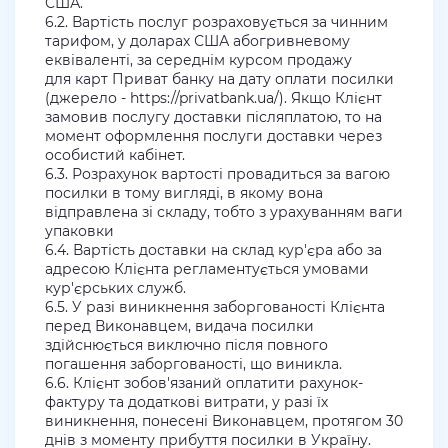
США.
6.2. Вартість послуг розраховується за чинним
тарифом, у доларах США абогривневому
еквіваленті, за середнім курсом продажу
для карт Приват банку на дату оплати посилки
(джерело - https://privatbank.ua/). Якщо Клієнт
замовив послугу доставки післяплатою, то на
момент оформлення послуги доставки через
особистий кабінет.
6.3. Розрахунок вартості провадиться за вагою
посилки в тому вигляді, в якому вона
відправлена зі складу, тобто з урахуванням ваги
упаковки
6.4. Вартість доставки на склад кур'єра або за
адресою Клієнта регламентується умовами
кур'єрських служб.
6.5. У разі виникнення заборгованості Клієнта
перед Виконавцем, видача посилки
здійснюється виключно після повного
погашення заборгованості, що виникла.
6.6. Клієнт зобов'язаний оплатити рахунок-
фактуру та додаткові витрати, у разі їх
виникнення, понесені Виконавцем, протягом 30
днів з моменту прибуття посилки в Україну.