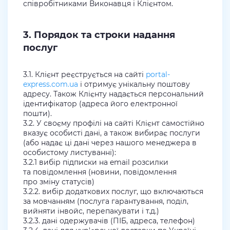
співробітниками Виконавця і Клієнтом.
3. Порядок та строки надання
послуг
3.1. Клієнт реєструється на сайті
portal-
express.com.ua
і отримує унікальну поштову
адресу. Також Клієнту надається персональний
ідентифікатор (адреса його електронної
пошти).
3.2. У своєму профілі на сайті Клієнт самостійно
вказує особисті дані, а також вибирає послуги
(або надає ці дані через нашого менеджера в
особистому листуванні):
3.2.1 вибір підписки на email розсилки
та повідомлення (новини, повідомлення
про зміну статусів)
3.2.2. вибір додаткових послуг, що включаються
за мовчанням (послуга гарантування, поділ,
вийняти інвойс, перепакувати і т.д.)
3.2.3. дані одержувачів (ПІБ, адреса, телефон)