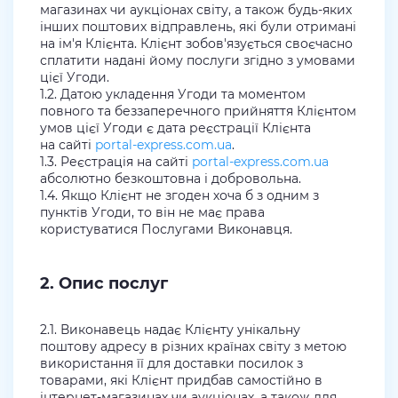
магазинах чи аукціонах світу, а також будь-яких
інших поштових відправлень, які були отримані
на ім'я Клієнта. Клієнт зобов'язується своєчасно
сплатити надані йому послуги згідно з умовами
цієї Угоди.
1.2. Датою укладення Угоди та моментом
повного та беззаперечного прийняття Клієнтом
умов цієї Угоди є дата реєстрації Клієнта
на сайті
portal-express.com.ua
.
1.3. Реєстрація на сайті
portal-express.com.ua
абсолютно безкоштовна і добровольна.
1.4. Якщо Клієнт не згоден хоча б з одним з
пунктів Угоди, то він не має права
користуватися Послугами Виконавця.
2. Опис послуг
2.1. Виконавець надає Клієнту унікальну
поштову адресу в різних країнах світу з метою
використання її для доставки посилок з
товарами, які Клієнт придбав самостійно в
інтернет-магазинах чи аукціонах, а також для