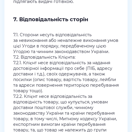
підлягають видачі готівкою.
7. Відповідальність сторін
7.1. Сторони несуть відповідальність
за невиконання або неналежне виконання умов
цієї Угоди в порядку, передбаченому цією
Угодою та чинним законодавством України.
7.2. Відповідальність Клієнта:
7.2.1. Клієнт несе відповідальність за надання
достовірної інформації про себе (ПІБ, адресу
доставки і т.д.), своїх одержувачів, а також
посилки (опис товару, вартість товару, лейбли
та адреси повернення територією перебування
товару тощо).
7.2.2. Клієнт несе відповідальність за
відповідність товару, що купується, умовам
доставки поштової служби, чинному
законодавству України та країни перебування
товару, в тому числі, Митному кодексу України,
експортним вимогам країни перебування
товару, та, що товар не належить до групи