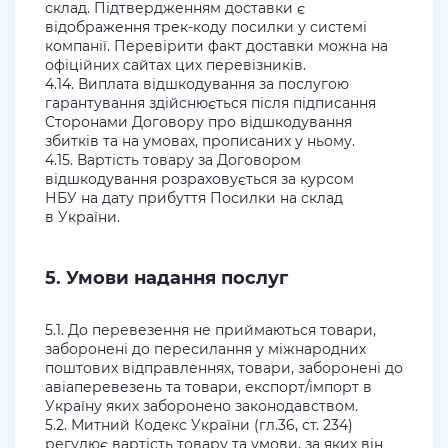
склад. Підтвердженням доставки є
відображення трек-коду посилки у системі
компанії. Перевірити факт доставки можна на
офіційних сайтах цих перевізників.
4.14. Виплата відшкодування за послугою
гарантування здійснюється після підписання
Сторонами Договору про відшкодування
збитків та на умовах, прописаних у ньому.
4.15. Вартість товару за Договором
відшкодування розраховується за курсом
НБУ на дату прибуття Посилки на склад
в України.
5. Умови надання послуг
5.1. До перевезення не приймаються товари,
заборонені до пересилання у міжнародних
поштових відправленнях, товари, заборонені до
авіаперевезень та товари, експорт/імпорт в
Україну яких заборонено законодавством.
5.2. Митний Кодекс України (гл.36, ст. 234)
регулює вартість товару та умови, за яких він