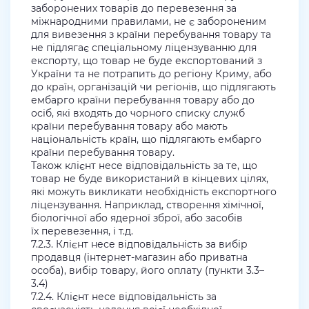
заборонених товарів до перевезення за
міжнародними правилами, не є забороненим
для вивезення з країни перебування товару та
не підлягає спеціальному ліцензуванню для
експорту, що товар не буде експортований з
України та не потрапить до регіону Криму, або
до країн, організацій чи регіонів, що підлягають
ембарго країни перебування товару або до
осіб, які входять до чорного списку служб
країни перебування товару або мають
національність країн, що підлягають ембарго
країни перебування товару.
Також клієнт несе відповідальність за те, що
товар не буде використаний в кінцевих цілях,
які можуть викликати необхідність експортного
ліцензування. Наприклад, створення хімічної,
біологічної або ядерної зброї, або засобів
їх перевезення, і т.д.
7.2.3. Клієнт несе відповідальність за вибір
продавця (інтернет-магазин або приватна
особа), вибір товару, його оплату (пункти 3.3–
3.4)
7.2.4. Клієнт несе відповідальність за