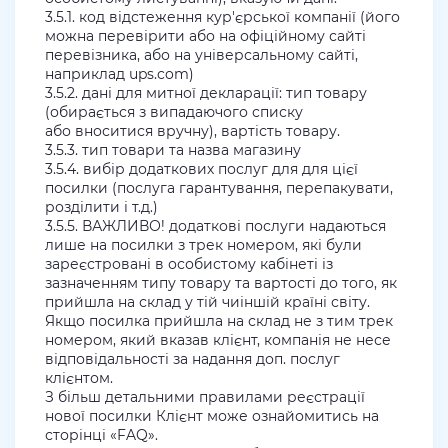
3.5.1. код відстеження кур'єрської компанії (його
можна перевірити або на офіційному сайті
перевізника, або на універсальному сайті,
наприклад ups.com)
3.5.2. дані для митної декларації: тип товару
(обирається з випадаючого списку
або вноситися вручну), вартість товару.
3.5.3. тип товари та назва магазину
3.5.4. вибір додаткових послуг для для цієї
посилки (послуга гарантування, перепакувати,
розділити і т.д.)
3.5.5. ВАЖЛИВО! додаткові послуги надаються
лише на посилки з трек номером, які були
зареєстровані в особистому кабінеті із
зазначенням типу товару та вартості до того, як
прийшла на склад у тій чиіншій країні світу.
Якщо посилка прийшла на склад не з тим трек
номером, який вказав клієнт, компанія не несе
відповідальності за надання доп. послуг
клієнтом.
З більш детальними правилами реєстрації
нової посилки Клієнт може ознайомитись на
сторінці «FAQ».