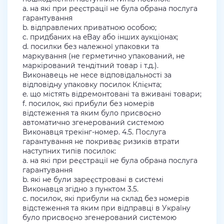
a. на які при реєстрації не була обрана послуга
гарантування
b. відправлених приватною особою;
c. придбаних на eBay або інших аукціонах;
d. посилки без належної упаковки та
маркування (не герметично упакований, не
маркірований тендітний товар і т.д.).
Виконавець не несе відповідальності за
відповідну упаковку посилок Клієнта;
e. що містять відремонтовані та вживані товари;
f. посилок, які прибули без номерів
відстеження та яким було присвоєно
автоматично згенерований системою
Виконавця трекінг-номер. 4.5. Послуга
гарантування не покриває ризиків втрати
наступних типів посилок:
a. на які при реєстрації не була обрана послуга
гарантування
b. які не були зареєстровані в системі
Виконавця згідно з пунктом 3.5.
c. посилок, які прибули на склад без номерів
відстеження та яким при відправці в Україну
було присвоєно згенерований системою