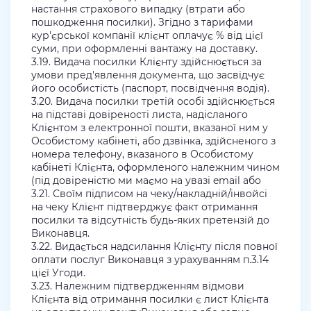
настання страхового випадку (втрати або
пошкодження посилки). Згідно з тарифами
кур'єрської компанії клієнт оплачує % від цієї
суми, при оформленні вантажу на доставку.
3.19. Видача посилки Клієнту здійснюється за
умови пред'явлення документа, що засвідчує
його особистість (паспорт, посвідчення водія).
3.20. Видача посилки третій особі здійснюється
на підставі довіреності листа, надісланого
Клієнтом з електронної пошти, вказаної ним у
Особистому кабінеті, або дзвінка, здійсненого з
номера телефону, вказаного в Особистому
кабінеті Клієнта, оформленого належним чином
(під довіреністю ми маємо на увазі email або
3.21. Своїм підписом на чеку/накладній/інвойсі
на чеку Клієнт підтверджує факт отримання
посилки та відсутність будь-яких претензій до
Виконавця.
3.22. Видається надсилання Клієнту після повної
оплати послуг Виконавця з урахуванням п.3.14
цієї Угоди.
3.23. Належним підтвердженням відмови
Клієнта від отримання посилки є лист Клієнта