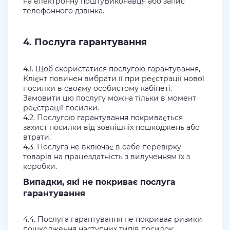
на електронну поштуВиконавця або запис
телефонного дзвінка.
4. Послуга гарантування
4.1. Щоб скористатися послугою гарантування,
Клієнт повинен вибрати її при реєстрації нової
посилки в своєму особистому кабінеті.
Замовити цю послугу можна тільки в момент
реєстрації посилки.
4.2. Послугою гарантування покривається
захист посилки від зовнішніх пошкоджень або
втрати.
4.3. Послуга не включає в себе перевірку
товарів на працездатність з вилученням їх з
коробки.
Випадки, які не покриває послуга
гарантування
4.4. Послуга гарантування не покриває ризики
пошкодження наступних типів посилок: