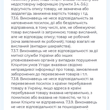
недостовірну інформацію (пункти 3.4.-3.6.):
відсутність опису товару, не зазначена або
заздалегідь занижена вартість товару і т.д.
7.3.6. Виконавець не несе відповідальність за
наповнення посилок, дії або бездіяльність
відправника, в тому числі, але, не обмежуючи:
товар висланий із затримкою; товар висланий,
але не відповідає опису; товар не робочий
(хоча заявлений як робочий); товар взагалі не
висланий (випадки шахрайства).
7.3.7. Виконавець не несе відповідальності за дії
митної служби України або інших
уповноважених органів у випадках порушення
Клієнтом умов Угоди: вказівки свідомо
неправдивої інформації про товар, замовлення
заборонених до перевезення товарів і т.п.
7.3.8. Виконавець не несе відповідальності за
перевезення посилок з країни перебування
товару в Україну, якщо адреса в країні
перебування товару вказана неправильно, з
помилкою або вказана не повністю, чи то з
вини Клієнта чи відправника. 7.3.9. Виконавець
не несе відповідальності за пошкоджений