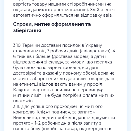
вартість товару нашими співробітниками (на
підставі даних інтернет-магазинів). Здійснення
автоматично оформляється на відправку авіа.
Строки, митне оформлення та
зберігання
3.10. Терміни доставки посилок в Україну
становлять: від 7 робочих днів (авіадоставка), 4–
6 тижнів і більше (доставка морем) з дати її
відправлення зі складу, за умови, що посилка
була своєчасно зареєстрована, всі дані
достовірні та вказані у повному обсязі, вона не
містить заборонених до доставки товарів, дані
на етикетці відповідають даним у профілі
Клієнта і вартість посилки не перевищує
митний ліміт і не буде потрібна оплата митних
платежів.
3.11. Для успішного проходження митного
контролю, Клієнт повинен, за запитом
Виконавця, надати необхідні дані та документи
протягом 1–2 робочих днів після запиту з
нашого боку (інвойс на товар, підтвердження