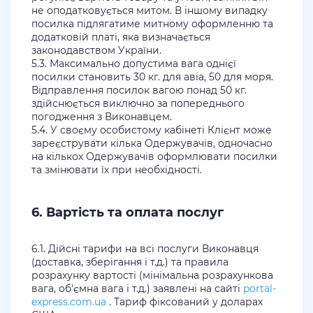
не оподатковується митом. В іншому випадку
посилка підлягатиме митному оформленню та
додатковій платі, яка визначається
законодавством України.
5.3. Максимально допустима вага однієї
посилки становить 30 кг. для авіа, 50 для моря.
Відправлення посилок вагою понад 50 кг.
здійснюється виключно за попереднього
погодження з Виконавцем.
5.4. У своєму особистому кабінеті Клієнт може
зареєструвати кілька Одержувачів, одночасно
на кількох Одержувачів оформлювати посилки
та змінювати їх при необхідності.
6. Вартість та оплата послуг
6.1. Дійсні тарифи на всі послуги Виконавця
(доставка, зберігання і т.д.) та правила
розрахунку вартості (мінімальна розрахункова
вага, об'ємна вага і т.д.) заявлені на сайті
portal-
express.com.ua
. Тариф фіксований у доларах