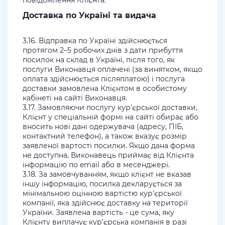
повідомлення Клієнта.
Доставка по Україні та видача
3.16. Відправка по Україні здійснюється
протягом 2–5 робочих днів з дати прибуття
посилок на склад в Україні, після того, як
послуги Виконавця оплачені (за винятком, якщо
оплата здійснюється післяплатою) і послуга
доставки замовлена Клієнтом в особистому
кабінеті на сайті Виконавця.
3.17. Замовляючи послугу кур'єрської доставки,
Клієнт у спеціальній формі на сайті обирає або
вносить нові дані одержувача (адресу, ПІБ,
контактний телефон), а також вказує розмір
заявленої вартості посилки. Якщо дана форма
не доступна, Виконавець приймає від Клієнта
інформацію по email або в месенджері.
3.18. За замовчуванням, якщо клієнт не вказав
іншу інформацію, посилка декларується за
мінімальною оцінною вартістю кур'єрської
компанії, яка здійснює доставку на території
України. Заявлена вартість - це сума, яку
Клієнту виплачує кур'єрська компанія в разі