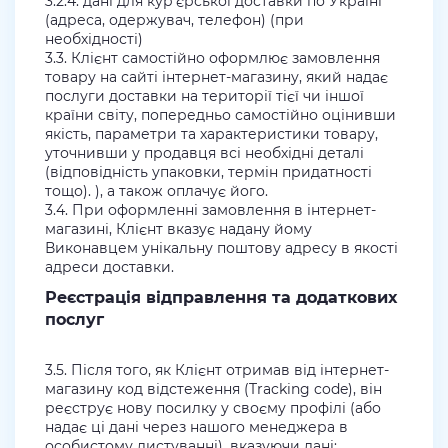
3.2.4. дані для кур'єрської доставки по Україні
(адреса, одержувач, телефон) (при
необхідності)
3.3. Клієнт самостійно оформлює замовлення
товару на сайті інтернет-магазину, який надає
послуги доставки на території тієї чи іншої
країни світу, попередньо самостійно оцінивши
якість, параметри та характеристики товару,
уточнивши у продавця всі необхідні деталі
(відповідність упаковки, термін придатності
тощо). ), а також оплачує його.
3.4. При оформленні замовлення в інтернет-
магазині, Клієнт вказує надану йому
Виконавцем унікальну поштову адресу в якості
адреси доставки.
Реєстрація відправлення та додаткових
послуг
3.5. Після того, як Клієнт отримав від інтернет-
магазину код відстеження (Tracking code), він
реєструє нову посилку у своєму профілі (або
надає ці дані через нашого менеджера в
особистому листуванні), вказуючи дані: