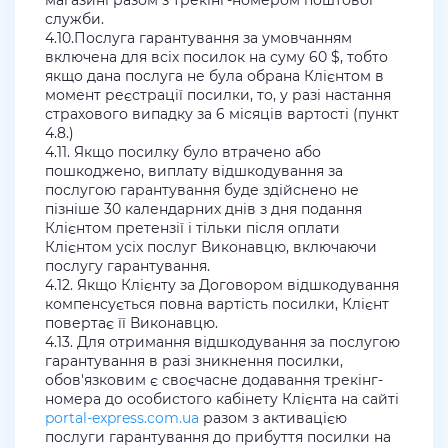
магазині разом з трекінг-номером поштової
служби.
4.10.Послуга гарантування за умовчанням
включена для всіх посилок на суму 60 $, тобто
якщо дана послуга не була обрана Клієнтом в
момент реєстрації посилки, то, у разі настання
страхового випадку за 6 місяців вартості (пункт
4.8.)
4.11. Якщо посилку було втрачено або
пошкоджено, виплату відшкодування за
послугою гарантування буде здійснено не
пізніше 30 календарних днів з дня подання
Клієнтом претензії і тільки після оплати
Клієнтом усіх послуг Виконавцю, включаючи
послугу гарантування.
4.12. Якщо Клієнту за Договором відшкодування
компенсується повна вартість посилки, Клієнт
повертає її Виконавцю.
4.13. Для отримання відшкодування за послугою
гарантування в разі зникнення посилки,
обов'язковим є своєчасне додавання трекінг-
номера до особистого кабінету Клієнта на сайті
portal-express.com.ua
разом з активацією
послуги гарантування до прибуття посилки на