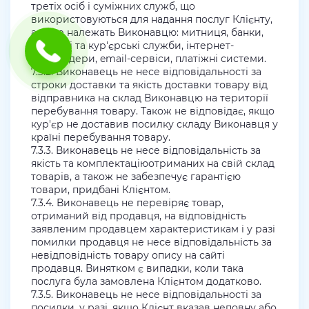
третіх осіб і суміжних служб, що
використовуються для надання послуг Клієнту,
але не належать Виконавцю: митниця, банки,
поштові та кур'єрські служби, інтернет-
провайдери, email-сервіси, платіжні системи.
7.3.2. Виконавець не несе відповідальності за
строки доставки та якість доставки товару від
відправника на склад Виконавцю на території
перебування товару. Також не відповідає, якщо
кур'єр не доставив посилку складу Виконавця у
країні перебування товару.
7.3.3. Виконавець не несе відповідальність за
якість та комплектаціюотриманих на свій склад
товарів, а також не забезпечує гарантією
товари, придбані Клієнтом.
7.3.4. Виконавець не перевіряє товар,
отриманий від продавця, на відповідність
заявленим продавцем характеристикам і у разі
помилки продавця не несе відповідальність за
невідповідність товару опису на сайті
продавця. Винятком є випадки, коли така
послуга була замовлена Клієнтом додатково.
7.3.5. Виконавець не несе відповідальності за
посилки, у разі, якщо Клієнт вказав неповну або