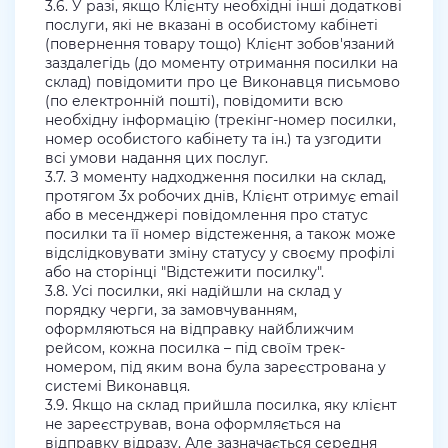
3.6. У разі, якщо Клієнту необхідні інші додаткові
послуги, які не вказані в особистому кабінеті
(повернення товару тощо) Клієнт зобов'язаний
заздалегідь (до моменту отримання посилки на
склад) повідомити про це Виконавця письмово
(по електронній пошті), повідомити всю
необхідну інформацію (трекінг-номер посилки,
номер особистого кабінету та ін.) та узгодити
всі умови надання цих послуг.
3.7. З моменту надходження посилки на склад,
протягом 3х робочих днів, Клієнт отримує email
або в месенджері повідомлення про статус
посилки та її номер відстеження, а також може
відслідковувати зміну статусу у своєму профілі
або на сторінці "Відстежити посилку".
3.8. Усі посилки, які надійшли на склад у
порядку черги, за замовчуванням,
оформляються на відправку найближчим
рейсом, кожна посилка – під своїм трек-
номером, під яким вона була зареєстрована у
системі Виконавця.
3.9. Якщо на склад прийшла посилка, яку клієнт
не зареєстрував, вона оформляється на
відправку відразу. Але зазначається середня