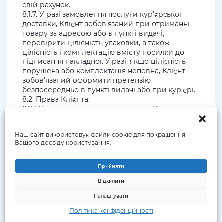
свій рахунок.
8.1.7. У разі замовлення послуги кур'єрської
доставки, Клієнт зобов'язаний при отриманні
товару за адресою або в пункті видачі,
перевірити цілісність упаковки, а також
цілісність і комплектацію вмісту посилки до
підписання накладної. У разі, якщо цілісність
порушена або комплектація неповна, Клієнт
зобов'язаний оформити претензію
безпосередньо в пункті видачі або при кур'єрі.
8.2. Права Клієнта:
8.2.1 Клієнт має право вимагати від Виконавця
належного надання послуг згідно з цією
Угодою.
Наш сайт використовує файли cookie для покращення
8.3. Обов'язки Виконавця:
Вашого досвіду користування.
8.3.1. Виконавець зобов'язаний виконувати
умови цієї Угоди та відповідно до неїти послуги
Клієнту, за умови, що запит Клієнта не
Прийняти
суперечить правилам, вимогам та обмеженням,
Відхилити
передбаченим цією Угодою та чинним
законодавством країни перебування товару та
Налаштувати
України.
Політика конфіденційності
8.4. Права Виконавця:
8.4.1. Приймаючи цю Угоду, Клієнт