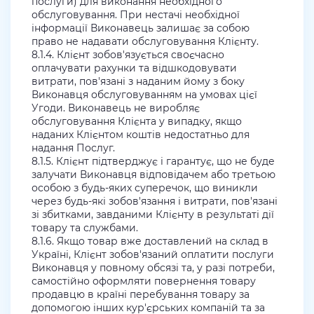
послуги) для виконання необхідного
обслуговування. При нестачі необхідної
інформації Виконавець залишає за собою
право не надавати обслуговування Клієнту.
8.1.4. Клієнт зобов'язується своєчасно
оплачувати рахунки та відшкодовувати
витрати, пов'язані з наданим йому з боку
Виконавця обслуговуванням на умовах цієї
Угоди. Виконавець не виробляє
обслуговування Клієнта у випадку, якщо
наданих Клієнтом коштів недостатньо для
надання Послуг.
8.1.5. Клієнт підтверджує і гарантує, що не буде
залучати Виконавця відповідачем або третьою
особою з будь-яких суперечок, що виникли
через будь-які зобов'язання і витрати, пов'язані
зі збитками, завданими Клієнту в результаті дії
товару та службами.
8.1.6. Якщо товар вже доставлений на склад в
Україні, Клієнт зобов'язаний оплатити послуги
Виконавця у повному обсязі та, у разі потреби,
самостійно оформляти повернення товару
продавцю в країні перебування товару за
допомогою інших кур'єрських компаній та за