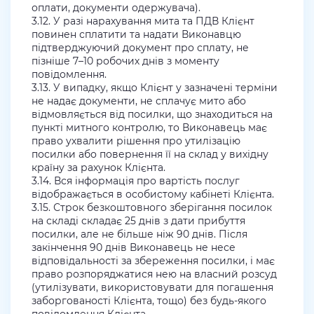
оплати, документи одержувача).
3.12. У разі нарахування мита та ПДВ Клієнт
повинен сплатити та надати Виконавцю
підтверджуючий документ про сплату, не
пізніше 7–10 робочих днів з моменту
повідомлення.
3.13. У випадку, якщо Клієнт у зазначені терміни
не надає документи, не сплачує мито або
відмовляється від посилки, що знаходиться на
пункті митного контролю, то Виконавець має
право ухвалити рішення про утилізацію
посилки або повернення її на склад у вихідну
країну за рахунок Клієнта.
3.14. Вся інформація про вартість послуг
відображається в особистому кабінеті Клієнта.
3.15. Строк безкоштовного зберігання посилок
на складі складає 25 днів з дати прибуття
посилки, але не більше ніж 90 днів. Після
закінчення 90 днів Виконавець не несе
відповідальності за збереження посилки, і має
право розпоряджатися нею на власний розсуд
(утилізувати, використовувати для погашення
заборгованості Клієнта, тощо) без будь-якого