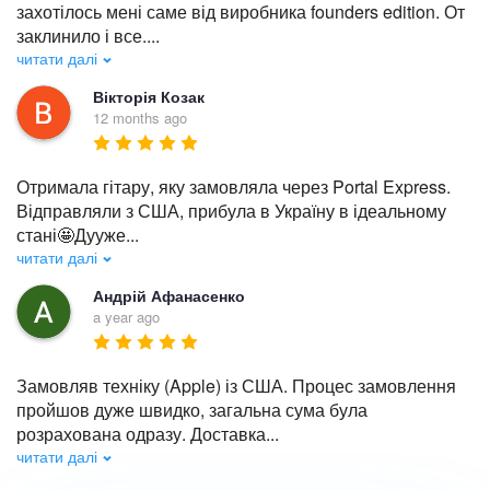
захотілось мені саме від виробника founders edition. От 
заклинило і все.
...
читати далі
Вікторія Козак
12 months ago
Отримала гітару, яку замовляла через Portal Express. 
Відправляли з США, прибула в Україну в ідеальному 
стані🤩Дууже
...
читати далі
Андрій Афанасенко
a year ago
Замовляв техніку (Apple) із США. Процес замовлення 
пройшов дуже швидко, загальна сума була 
розрахована одразу. Доставка
...
читати далі