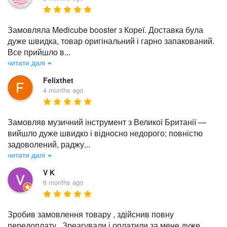
Замовляла Medicube booster з Кореї. Доставка була 
дуже швидка, товар оригінальний і гарно запакований. 
Все прийшло в
...
читати далі
Felixthet
4 months ago
Замовляв музичний інструмент з Великої Британії — 
вийшло дуже швидко і відносно недорого; повністю 
задоволений, раджу
...
читати далі
V K
6 months ago
Зробив замовлення товару , здійснив повну 
передоплату . Зреагували і оплатили за мене дуже 