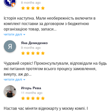
8 months ago
Історія наступна. Мали необережність включити в 
комплект поставки за договором з бюджетною 
організацією товар, запаси
...
читати далі
Яна Демиденко
9 months ago
Чудовий сервіс! Проконсультували, відповідали на будь 
які питання протягом всього процесу замовлення, 
викупу, аж до
...
читати далі
Игорь Рева
11 months ago
Настав час міняти відеокарту у моєму компі. І 