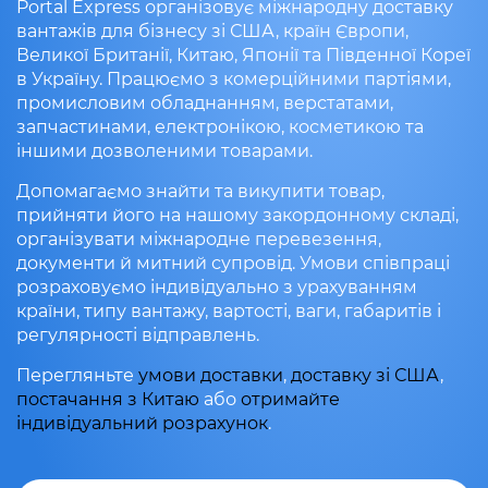
Portal Express організовує міжнародну доставку
вантажів для бізнесу зі США, країн Європи,
Великої Британії, Китаю, Японії та Південної Кореї
в Україну. Працюємо з комерційними партіями,
промисловим обладнанням, верстатами,
запчастинами, електронікою, косметикою та
іншими дозволеними товарами.
Допомагаємо знайти та викупити товар,
прийняти його на нашому закордонному складі,
організувати міжнародне перевезення,
документи й митний супровід. Умови співпраці
розраховуємо індивідуально з урахуванням
країни, типу вантажу, вартості, ваги, габаритів і
регулярності відправлень.
Перегляньте
умови доставки
,
доставку зі США
,
постачання з Китаю
або
отримайте
індивідуальний розрахунок
.