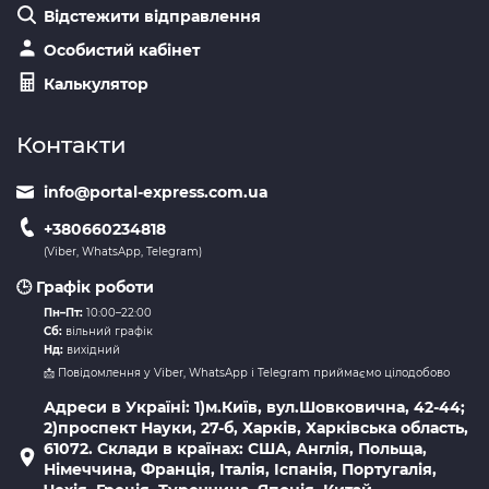
Відстежити відправлення
Особистий кабінет
Калькулятор
Контакти
info@portal-express.com.ua
+380660234818
(Viber, WhatsApp, Telegram)
🕒 Графік роботи
Пн–Пт:
10:00–22:00
Сб:
вільний графік
Нд:
вихідний
📩 Повідомлення у Viber, WhatsApp і Telegram приймаємо цілодобово
Адреси в Україні: 1)м.Київ, вул.Шовковична, 42-44;
2)проспект Науки, 27-б, Харків, Харківська область,
61072. Склади в країнах: США, Англія, Польща,
Німеччина, Франція, Італія, Іспанія, Португалія,