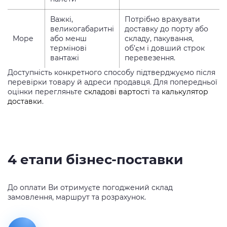
Важкі,
Потрібно врахувати
великогабаритні
доставку до порту або
Море
або менш
складу, пакування,
термінові
об’єм і довший строк
вантажі
перевезення.
Доступність конкретного способу підтверджуємо після
перевірки товару й адреси продавця. Для попередньої
оцінки перегляньте
складові вартості
та
калькулятор
доставки
.
4 етапи бізнес-поставки
До оплати Ви отримуєте погоджений склад
замовлення, маршрут та розрахунок.