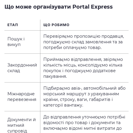
Що може організувати Portal Express
ЕТАП
ЩО РОБИМО
Перевіряємо пропозицію продавця,
Пошук і
погоджуємо склад замовлення та за
викуп
потреби оплачуємо товар.
Приймаємо відправлення, звіряємо
Закордонний
кількість місць, консолідуємо кілька
склад
покупок і погоджуємо додаткове
пакування.
Підбираємо авіа-, автомобільний або
Міжнародне
морський маршрут з урахуванням
перевезення
країни, строку, ваги, габаритів і
категорії вантажу.
До відправлення уточнюємо потрібні
Документи й
відомості про товар і документи та
митний
включаємо відомі митні витрати до
супровід