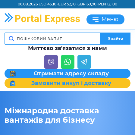
06.08.2026:
USD 45,10 ·
EUR 52,10 ·
GBP 60,90 ·
PLN 12,100
Меню
Знайти
Миттєво зв'язатися з нами
Отримати адресу складу
Замовити викуп і доставку
Міжнародна доставка
вантажів для бізнесу