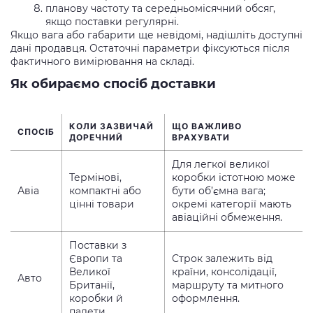
планову частоту та середньомісячний обсяг,
якщо поставки регулярні.
Якщо вага або габарити ще невідомі, надішліть доступні
дані продавця. Остаточні параметри фіксуються після
фактичного вимірювання на складі.
Як обираємо спосіб доставки
КОЛИ ЗАЗВИЧАЙ
ЩО ВАЖЛИВО
СПОСІБ
ДОРЕЧНИЙ
ВРАХУВАТИ
Для легкої великої
Термінові,
коробки істотною може
Авіа
компактні або
бути об’ємна вага;
цінні товари
окремі категорії мають
авіаційні обмеження.
Поставки з
Європи та
Строк залежить від
Великої
країни, консолідації,
Авто
Британії,
маршруту та митного
коробки й
оформлення.
палети