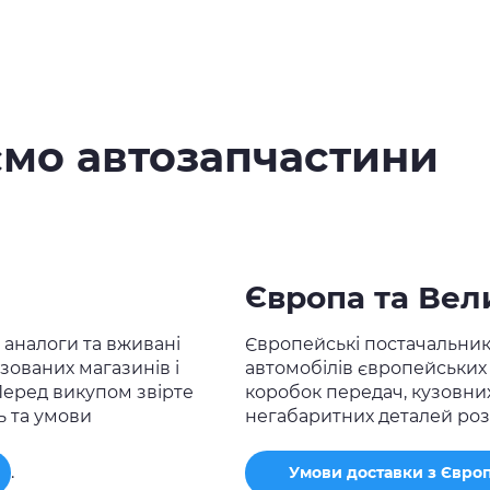
ємо автозапчастини
Європа та Вел
 аналоги та вживані
Європейські постачальни
ізованих магазинів і
автомобілів європейських 
Перед викупом звірте
коробок передач, кузовних
ь та умови
негабаритних деталей роз
.
Умови доставки з Європ