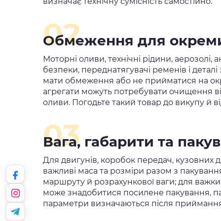
визначає технічну сумісність самостійно.
02
Обмеження для окреми
Моторні оливи, технічні рідини, аерозолі,
безпеки, переднатягувачі ременів і детал
мати обмеження або не прийматися на ок
агрегати можуть потребувати очищення ві
оливи. Погодьте такий товар до викупу й в
03
Вага, габарити та паку
Для двигунів, коробок передач, кузовних д
важливі маса та розміри разом з пакування
маршруту й розрахункової ваги; для важки
може знадобитися посилене пакування, пал
параметри визначаються після приймання 