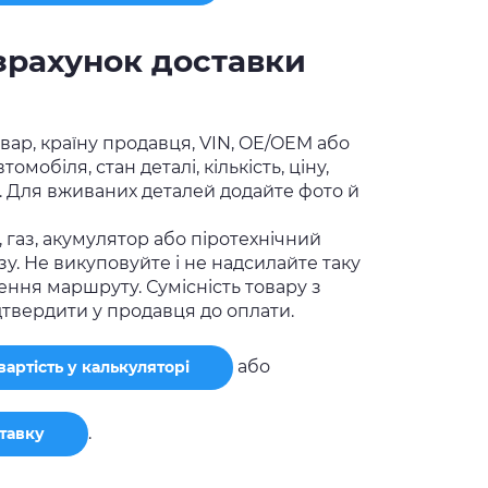
зрахунок доставки
вар, країну продавця, VIN, OE/OEM або
омобіля, стан деталі, кількість, ціну,
. Для вживаних деталей додайте фото й
, газ, акумулятор або піротехнічний
зу. Не викуповуйте і не надсилайте таку
ення маршруту. Сумісність товару з
дтвердити у продавця до оплати.
або
артість у калькуляторі
.
ставку