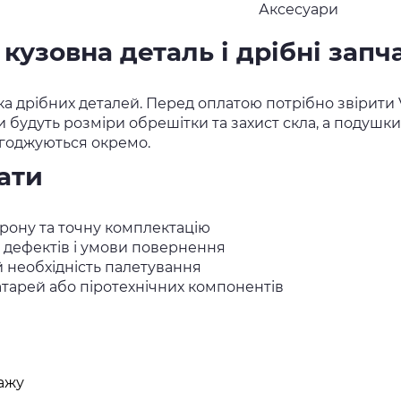
Аксесуари
кузовна деталь і дрібні запч
ька дрібних деталей. Перед оплатою потрібно звірит
будуть розміри обрешітки та захист скла, а подушки 
огоджуються окремо.
ати
орону та точну комплектацію
о дефектів і умови повернення
й необхідність палетування
батарей або піротехнічних компонентів
ажу