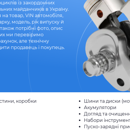
оциклів із закордонних
льних майданчиків в Україну.
на товар, VIN автомобіля,
ку, модель, рік випуску й
також потрібні фото, опис
аних ми перевіримо
ахунок, але технічну
дити продавець і покупець.
астини, коробки
Шини та диски (мот
Акумулятори
Догляд та очищенн
Набори інструмент
Пуско-зарядні при