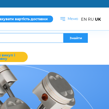
Меню
ахувати вартість доставки
EN
RU
UK
Знайти
 викуп і
авку