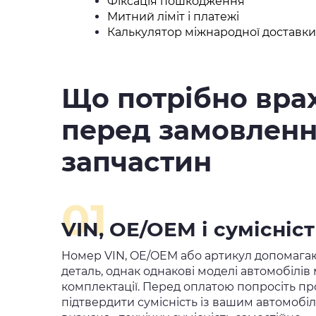
Фіксація пошкодження
Митний ліміт і платежі
Калькулятор міжнародної доставки
Що потрібно вра
перед замовлен
запчастин
01
VIN, OE/OEM і сумісніст
Номер VIN, OE/OEM або артикул допомагаю
деталь, однак однакові моделі автомобілів 
комплектації. Перед оплатою попросіть п
підтвердити сумісність із вашим автомобіле