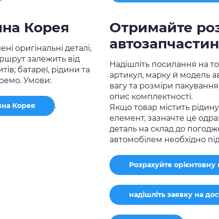
нна Корея
Отримайте ро
автозапчастин
ні оригінальні деталі,
аршрут залежить від
Надішліть посилання на то
тів; батареї, рідини та
артикул, марку й модель авт
ремо. Умови:
вагу та розміри пакування
опис комплектності.
.
нна Корея
Якщо товар містить рідину
елемент, зазначте це одра
деталь на склад до погодж
автомобілем необхідно пі
Розрахуйте орієнтовну в
надішліть заявку на до