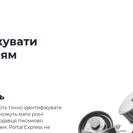
хувати
ням
ь
ть точно ідентифікувати
можуть мати різні
родавця письмово
м. Portal Express не