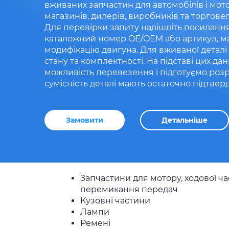
вживаних запчастин для автомобілів і мот
магазинів, дилерів, виробників та торгове
Для перевірки запиту надішліть посилання 
каталожний номер OE/OEM або артикул, мар
модифікацію двигуна. Для вживаної деталі 
стану та комплектності. На підставі цих д
можливість перевезення і підготуємо розр
сумісність деталі мають остаточно підтвер
Замовити
Детальніше
Запчастини для мотору, ходової ч
перемикання передач
Кузовні частини
Лампи
Ремені