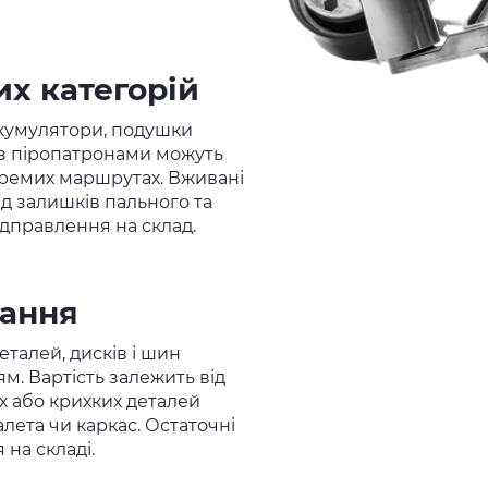
х категорій
 акумулятори, подушки
і з піропатронами можуть
ремих маршрутах. Вживані
д залишків пального та
ідправлення на склад.
вання
еталей, дисків і шин
м. Вартість залежить від
х або крихких деталей
ета чи каркас. Остаточні
на складі.