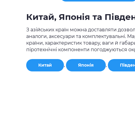
Китай, Японія та Півде
З азійських країн можна доставляти дозволе
аналоги, аксесуари та комплектувальні. М
країни, характеристик товару, ваги й габари
піротехнічні компоненти погоджуються ок
,
,
Китай
Японія
Півде