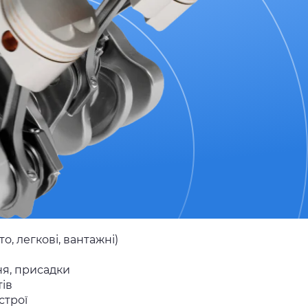
о, легкові, вантажні)
я, присадки
ів
строї