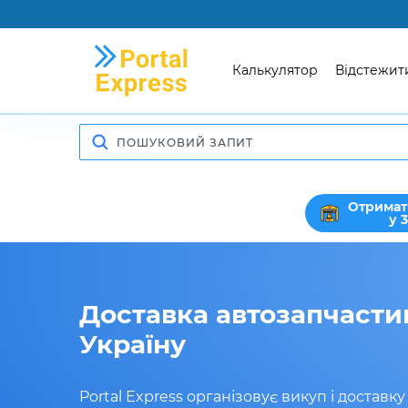
Калькулятор
Відстежит
Отримат
у 
Доставка автозапчастин
Україну
Portal Express організовує викуп і доставк