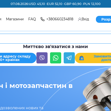
07.08.2026:
USD 45,10 ·
EUR 52,10 ·
GBP 60,90 ·
PLN 12,100
и
Магазини
FAQ
+380660234818
Вхід
Розр
Миттєво зв'язатися з нами
и адресу складу
Замовити
30+ країнах
дост
 і мотозапчастин в
у дозволених нових та