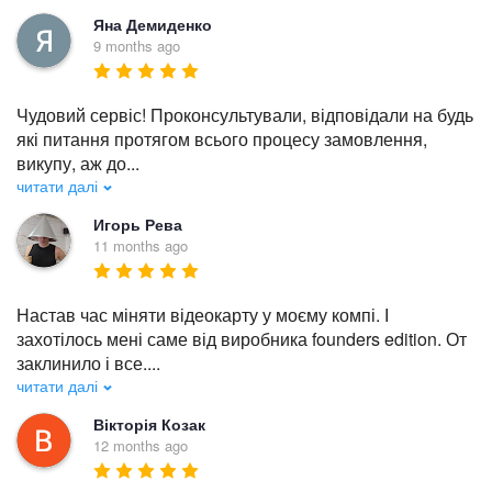
Яна Демиденко
9 months ago
Чудовий сервіс! Проконсультували, відповідали на будь 
які питання протягом всього процесу замовлення, 
викупу, аж до
...
читати далі
Игорь Рева
11 months ago
Настав час міняти відеокарту у моєму компі. І 
захотілось мені саме від виробника founders edition. От 
заклинило і все.
...
читати далі
Вікторія Козак
12 months ago