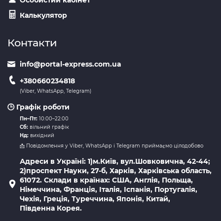
Калькулятор
Контакти
info@portal-express.com.ua
+380660234818
(Viber, WhatsApp, Telegram)
🕒 Графік роботи
Пн–Пт:
10:00–22:00
Сб:
вільний графік
Нд:
вихідний
📩 Повідомлення у Viber, WhatsApp і Telegram приймаємо цілодобово
Адреси в Україні: 1)м.Київ, вул.Шовковична, 42-44;
2)проспект Науки, 27-б, Харків, Харківська область,
61072. Склади в країнах: США, Англія, Польща,
Німеччина, Франція, Італія, Іспанія, Португалія,
Чехія, Греція, Туреччина, Японія, Китай,
Південна Корея.