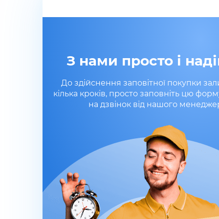
З нами просто і наді
До здійснення заповітної покупки за
кілька кроків, просто заповніть цю форм
на дзвінок від нашого менедже