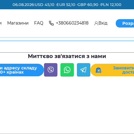
06.08.2026:
USD 45,10 ·
EUR 52,10 ·
GBP 60,90 ·
PLN 12,100
и
Магазини
FAQ
+380660234818
Вхід
Розр
Миттєво зв'язатися з нами
и адресу складу
Замовити
30+ країнах
дост