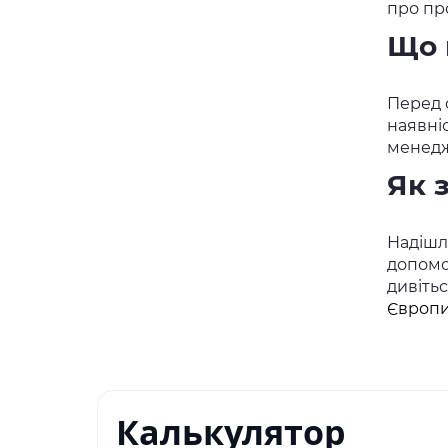
про пр
Що 
Перед о
наявні
менедж
Як 
Надішлі
допомо
дивіть
Європи
Калькулятор