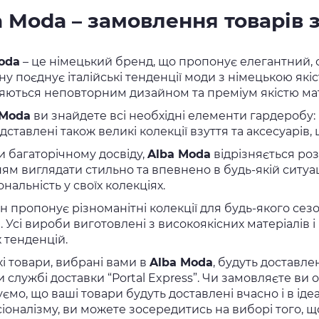
a Moda – замовлення товарів 
oda
– це німецький бренд, що пропонує елегантний, 
у поєднує італійські тенденції моди з німецькою якіс
няються неповторним дизайном та преміум якістю мат
 Moda
ви знайдете всі необхідні елементи гардеробу: 
дставлені також великі колекції взуття та аксесуарі
и багаторічному досвіду,
Alba Moda
відрізняється роз
ям виглядати стильно та впевнено в будь-якій ситуац
нальність у своїх колекціях.
 пропонує різноманітні колекції для будь-якого сезон
. Усі вироби виготовлені з високоякісних матеріалів
 тенденцій.
кі товари, вибрані вами в
Alba Moda
, будуть доставл
 службі доставки “Portal Express”. Чи замовляєте ви о
ємо, що ваші товари будуть доставлені вчасно і в іде
іоналізму, ви можете зосередитись на виборі того, 