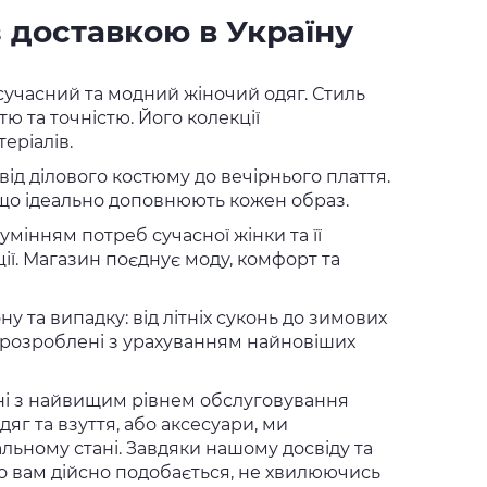
з доставкою в Україну
сучасний та модний жіночий одяг. Стиль
тю та точністю. Його колекції
еріалів.
від ділового костюму до вечірнього плаття.
в, що ідеально доповнюють кожен образ.
умінням потреб сучасної жінки та її
ії. Магазин поєднує моду, комфорт та
у та випадку: від літніх суконь до зимових
 і розроблені з урахуванням найновіших
ені з найвищим рівнем обслуговування
дяг та взуття, або аксесуари, ми
альному стані. Завдяки нашому досвіду та
що вам дійсно подобається, не хвилюючись