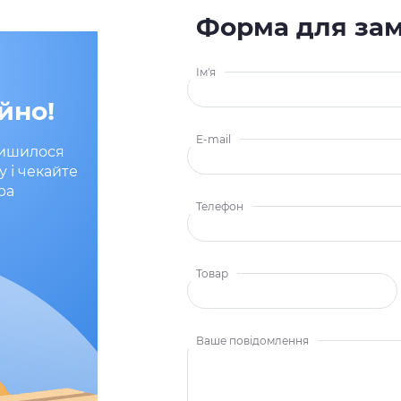
Форма для за
Ім'я
йно!
E-mail
лишилося
у і чекайте
ра
Телефон
Товар
Ваше повідомлення