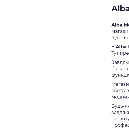
Alb
Alba M
магазин
відріз
У
Alba
Тут пре
Завдяк
бажанн
функціо
Магазин
светрів
модних
Будь-я
завдяки
гаранту
профес