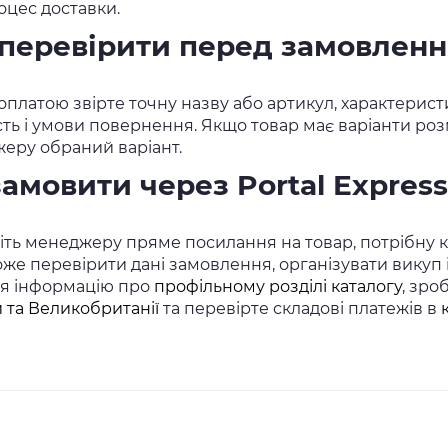
оцес доставки.
перевірити перед замовлен
платою звірте точну назву або артикул, характеристи
сть і умови повернення. Якщо товар має варіанти розм
еру обраний варіант.
замовити через Portal Express
ть менеджеру пряме посилання на товар, потрібну кіл
же перевірити дані замовлення, організувати викуп
ся інформацію про
профільному розділі каталогу
, зро
 та Великобританії
та перевірте складові платежів в