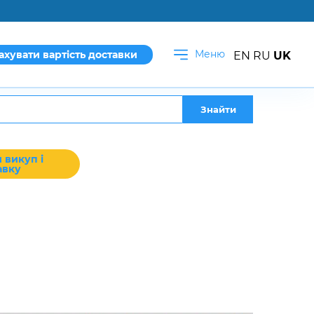
Меню
ахувати вартість доставки
EN
RU
UK
Знайти
 викуп і
авку