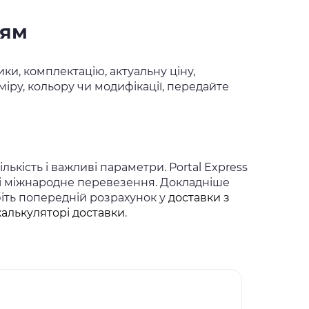
ням
ки, комплектацію, актуальну ціну,
іру, кольору чи модифікації, передайте
ькість і важливі параметри. Portal Express
 і міжнародне перевезення. Докладніше
біть попередній розрахунок у
доставки з
калькуляторі доставки
.