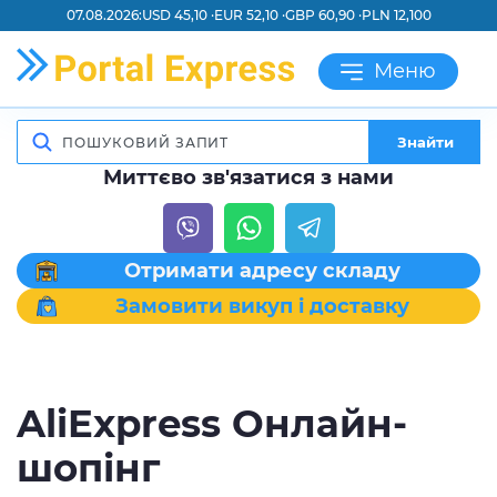
07.08.2026:
USD 45,10 ·
EUR 52,10 ·
GBP 60,90 ·
PLN 12,100
Меню
Знайти
Миттєво зв'язатися з нами
Отримати адресу складу
Замовити викуп і доставку
AliExpress Онлайн-
шопінг