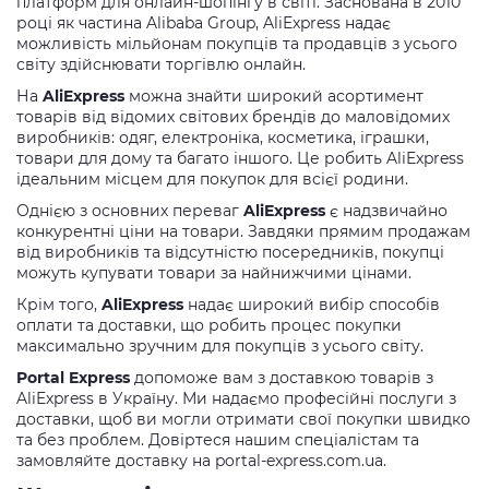
платформ для онлайн-шопінгу в світі. Заснована в 2010
році як частина Alibaba Group, AliExpress надає
можливість мільйонам покупців та продавців з усього
світу здійснювати торгівлю онлайн.
На
AliExpress
можна знайти широкий асортимент
товарів від відомих світових брендів до маловідомих
виробників: одяг, електроніка, косметика, іграшки,
товари для дому та багато іншого. Це робить AliExpress
ідеальним місцем для покупок для всієї родини.
Однією з основних переваг
AliExpress
є надзвичайно
конкурентні ціни на товари. Завдяки прямим продажам
від виробників та відсутністю посередників, покупці
можуть купувати товари за найнижчими цінами.
Крім того,
AliExpress
надає широкий вибір способів
оплати та доставки, що робить процес покупки
максимально зручним для покупців з усього світу.
Portal Express
допоможе вам з доставкою товарів з
AliExpress в Україну. Ми надаємо професійні послуги з
доставки, щоб ви могли отримати свої покупки швидко
та без проблем. Довіртеся нашим спеціалістам та
замовляйте доставку на portal-express.com.ua.