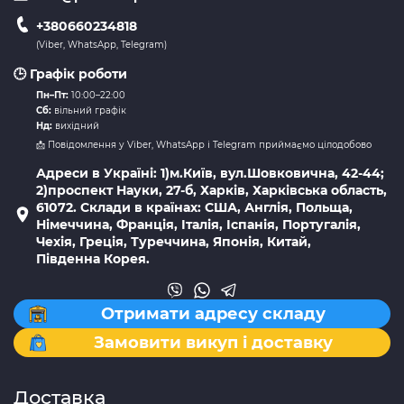
+380660234818
(Viber, WhatsApp, Telegram)
🕒 Графік роботи
Пн–Пт:
10:00–22:00
Сб:
вільний графік
Нд:
вихідний
📩 Повідомлення у Viber, WhatsApp і Telegram приймаємо цілодобово
Адреси в Україні: 1)м.Київ, вул.Шовковична, 42-44;
2)проспект Науки, 27-б, Харків, Харківська область,
61072. Склади в країнах: США, Англія, Польща,
Німеччина, Франція, Італія, Іспанія, Португалія,
Чехія, Греція, Туреччина, Японія, Китай,
Південна Корея.
Отримати адресу складу
Замовити викуп і доставку
Доставка