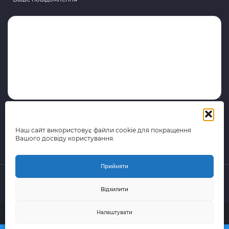
Наш сайт використовує файли cookie для покращення
Вашого досвіду користування.
Прийняти
Відхилити
© 2015-2026 поштово-логістична компанія Portal Express
Налаштувати
(Всі права захищені)