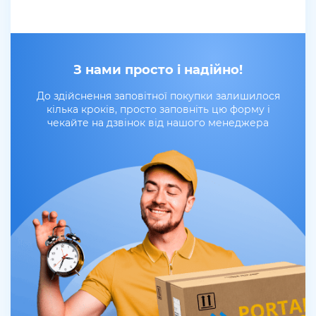
З нами просто і надійно!
До здійснення заповітної покупки залишилося
кілька кроків, просто заповніть цю форму і
чекайте на дзвінок від нашого менеджера