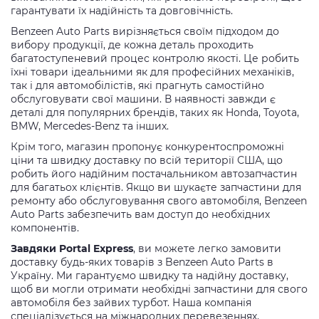
гарантувати їх надійність та довговічність.
Benzeen Auto Parts вирізняється своїм підходом до
вибору продукції, де кожна деталь проходить
багатоступеневий процес контролю якості. Це робить
їхні товари ідеальними як для професійних механіків,
так і для автомобілістів, які прагнуть самостійно
обслуговувати свої машини. В наявності завжди є
деталі для популярних брендів, таких як Honda, Toyota,
BMW, Mercedes-Benz та інших.
Крім того, магазин пропонує конкурентоспроможні
ціни та швидку доставку по всій території США, що
робить його надійним постачальником автозапчастин
для багатьох клієнтів. Якщо ви шукаєте запчастини для
ремонту або обслуговування свого автомобіля, Benzeen
Auto Parts забезпечить вам доступ до необхідних
компонентів.
Завдяки Portal Express
, ви можете легко замовити
доставку будь-яких товарів з Benzeen Auto Parts в
Україну. Ми гарантуємо швидку та надійну доставку,
щоб ви могли отримати необхідні запчастини для свого
автомобіля без зайвих турбот. Наша компанія
спеціалізується на міжнародних перевезеннях,