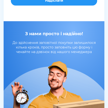
З нами просто і надійно!
До здійснення заповітної покупки залишилося
кілька кроків, просто заповніть цю форму і
чекайте на дзвінок від нашого менеджера