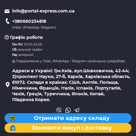
info@portal-express.com.ua
+380660234818
(Viber, WhatsApp, Telegram)
🕒 Графік роботи
Пн–Пт:
10:00–22:00
Сб:
вільний графік
Нд:
вихідний
📩 Повідомлення у Viber, WhatsApp і Telegram приймаємо цілодобово
Адреси в Україні: 1)м.Київ, вул.Шовковична, 42-44;
2)проспект Науки, 27-б, Харків, Харківська область,
61072. Склади в країнах: США, Англія, Польща,
Німеччина, Франція, Італія, Іспанія, Португалія,
Чехія, Греція, Туреччина, Японія, Китай,
Південна Корея.
Отримати адресу складу
Замовити викуп і доставку