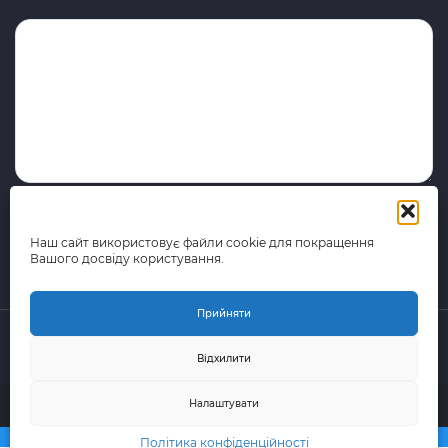
Наш сайт використовує файли cookie для покращення
Вашого досвіду користування.
Прийняти
Відхилити
© 2015-2026 поштово-логістична компанія Portal Express
Налаштувати
(Всі права захищені)
Політика конфіденційності