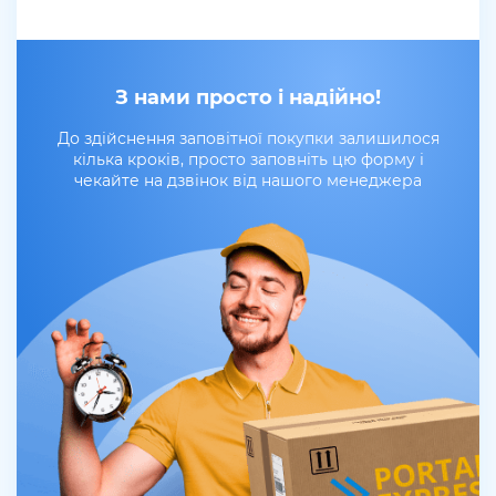
З нами просто і надійно!
До здійснення заповітної покупки залишилося
кілька кроків, просто заповніть цю форму і
чекайте на дзвінок від нашого менеджера