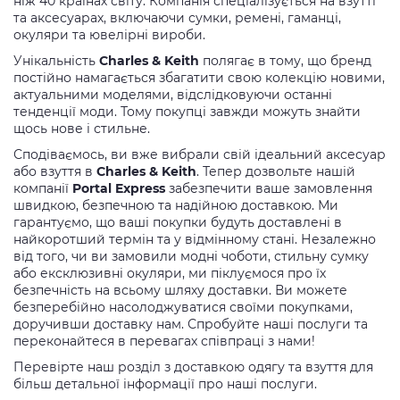
ніж 40 країнах світу. Компанія спеціалізується на взутті
та аксесуарах, включаючи сумки, ремені, гаманці,
окуляри та ювелірні вироби.
Унікальність
Charles & Keith
полягає в тому, що бренд
постійно намагається збагатити свою колекцію новими,
актуальними моделями, відслідковуючи останні
тенденції моди. Тому покупці завжди можуть знайти
щось нове і стильне.
Сподіваємось, ви вже вибрали свій ідеальний аксесуар
або взуття в
Charles & Keith
. Тепер дозвольте нашій
компанії
Portal Express
забезпечити ваше замовлення
швидкою, безпечною та надійною доставкою. Ми
гарантуємо, що ваші покупки будуть доставлені в
найкоротший термін та у відмінному стані. Незалежно
від того, чи ви замовили модні чоботи, стильну сумку
або ексклюзивні окуляри, ми піклуємося про їх
безпечність на всьому шляху доставки. Ви можете
безперебійно насолоджуватися своїми покупками,
доручивши доставку нам. Спробуйте наші послуги та
переконайтеся в перевагах співпраці з нами!
Перевірте наш розділ з доставкою одягу та взуття для
більш детальної інформації про наші послуги.