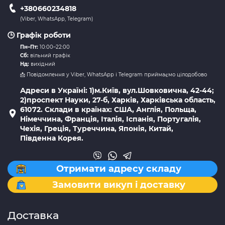
+380660234818
(Viber, WhatsApp, Telegram)
🕒 Графік роботи
Пн–Пт:
10:00–22:00
Сб:
вільний графік
Нд:
вихідний
📩 Повідомлення у Viber, WhatsApp і Telegram приймаємо цілодобово
Адреси в Україні: 1)м.Київ, вул.Шовковична, 42-44;
2)проспект Науки, 27-б, Харків, Харківська область,
61072. Склади в країнах: США, Англія, Польща,
Німеччина, Франція, Італія, Іспанія, Португалія,
Чехія, Греція, Туреччина, Японія, Китай,
Південна Корея.
Отримати адресу складу
Замовити викуп і доставку
Доставка