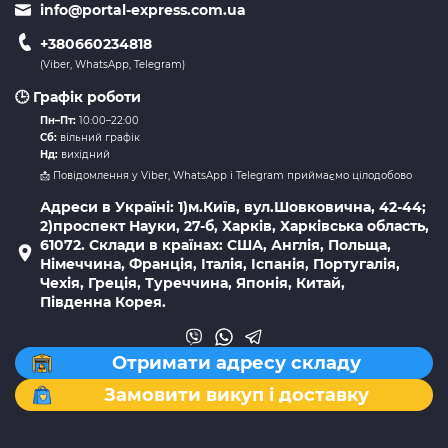
info@portal-express.com.ua
+380660234818
(Viber, WhatsApp, Telegram)
🕒 Графік роботи
Пн–Пт:
10:00–22:00
Сб:
вільний графік
Нд:
вихідний
📩 Повідомлення у Viber, WhatsApp і Telegram приймаємо цілодобово
Адреси в Україні: 1)м.Київ, вул.Шовковична, 42-44;
2)проспект Науки, 27-б, Харків, Харківська область,
61072. Склади в країнах: США, Англія, Польща,
Німеччина, Франція, Італія, Іспанія, Португалія,
Чехія, Греція, Туреччина, Японія, Китай,
Південна Корея.
Отримати адресу складу
Замовити викуп і доставку