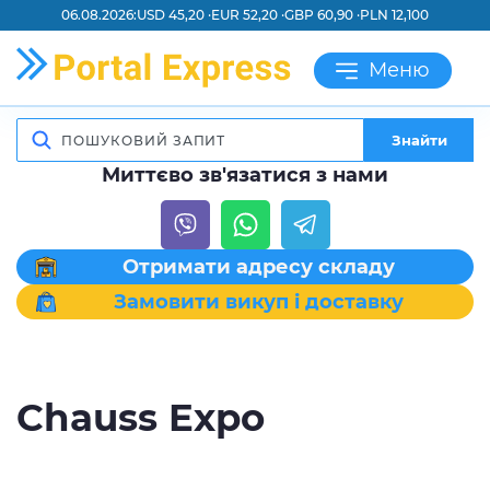
06.08.2026:
USD 45,20 ·
EUR 52,20 ·
GBP 60,90 ·
PLN 12,100
Меню
Знайти
Миттєво зв'язатися з нами
Отримати адресу складу
Замовити викуп і доставку
Chauss Expo