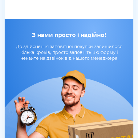
З нами просто і надійно!
До здійснення заповітної покупки залишилося
кілька кроків, просто заповніть цю форму і
чекайте на дзвінок від нашого менеджера