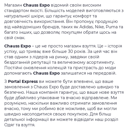
Магазин
Chauss Expo
відомий своїм високим
стандартом якості. Більшість моделей виготовляються з
натуральної шкіри, що гарантує комфорт та
довговічність використання. Він пропонує продукцію
від найвідоміших брендів, таких як Adidas, Nike, Puma та
багато інших, що дозволяє покупцям обрати щось на
свій смак.
Chauss Expo
– це не просто магазин взуття. Це – історія
успіху, що триває вже більше 30 років. За цей час він
став одним з лідерів на ринку, завдяки своїй
бездоганній репутації та величезному асортименту.
Постійні оновлення колекцій та пристрасть до моди
допомагають
Chauss Expo
залишатися на передовій.
З
Portal Express
ви можете бути впевнені, що ваше
замовлення з Chauss Expo буде доставлено швидко та
безпечно. Наша компанія гарантує, що ваше нове взуття
буде дбайливо упаковане та вчасно відправлене. Ми
розуміємо, наскільки важливо отримати замовлення
вчасно, тому ми робимо все можливе, щоб ви могли
швидко насолодитися своєю покупкою. Для більш
детальної інформації ви можете відвідати наш розділ
Одяг та взуття.