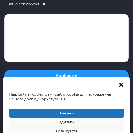
Ваше повідомлення
Наш сайт використовує файли cookie для покращення
Вашого досвіду користування.
Прийняти
Відхилити
© 2015-2026 поштово-логістична компанія Portal Express
Налаштувати