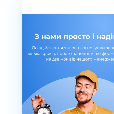
З нами просто і наді
До здійснення заповітної покупки за
кілька кроків, просто заповніть цю форм
на дзвінок від нашого менедже