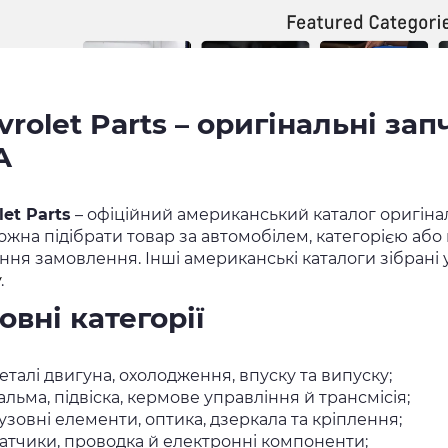
rolet Parts – оригінальні зап
А
let Parts
– офіційний американський каталог оригінал
можна підібрати товар за автомобілем, категорією аб
ння замовлення. Інші американські каталоги зібрані у
у
.
овні категорії
еталі двигуна, охолодження, впуску та випуску;
альма, підвіска, кермове управління й трансмісія;
узовні елементи, оптика, дзеркала та кріплення;
атчики, проводка й електронні компоненти;