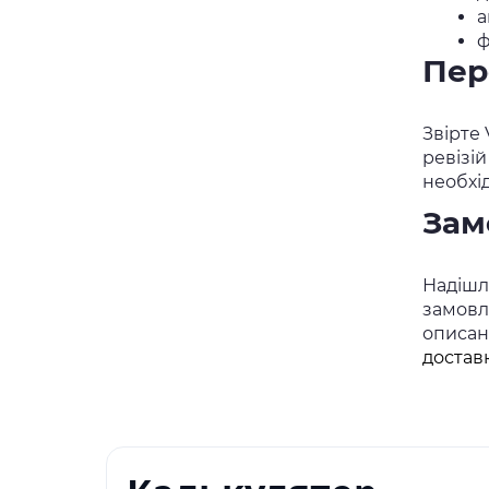
а
ф
Пер
Звірте 
ревізі
необхі
Зам
Надішлі
замовл
описані
достав