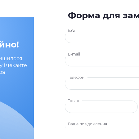
Форма для за
Ім'я
йно!
E-mail
лишилося
у і чекайте
ра
Телефон
Товар
Ваше повідомлення