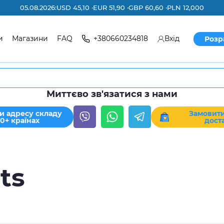
05.08.2026:
USD 45,10 ·
EUR 51,90 ·
GBP 60,60 ·
PLN 12,000
и
Магазини
FAQ
+380660234818
Вхід
Розр
Миттєво зв'язатися з нами
и адресу складу
Замовити
30+ країнах
дост
ts