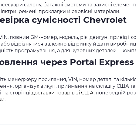
ксесуари салону, багажні системи та захисні елемент
ільтри, ремені, прокладки й сервісні матеріали.
евірка сумісності Chevrolet
VIN, повний GM-номер, модель, рік, двигун, привід і 
й або відрізнятися залежно від ринку й дати виробниц
дність програмування, а для кузовних деталей – компл
овлення через Portal Express
ть менеджеру посилання, VIN, номер деталі та кількіст
ення, організує викуп, приймання на складі у США та 
 на сторінці
доставки товарів зі США
; попередній ро
ки
.