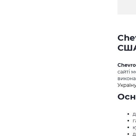
Chev
СШ
Chevro
сайті 
викона
Україн
Осн
д
г
к
д