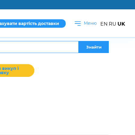
Меню
ахувати вартість доставки
EN
RU
UK
Знайти
 викуп і
авку