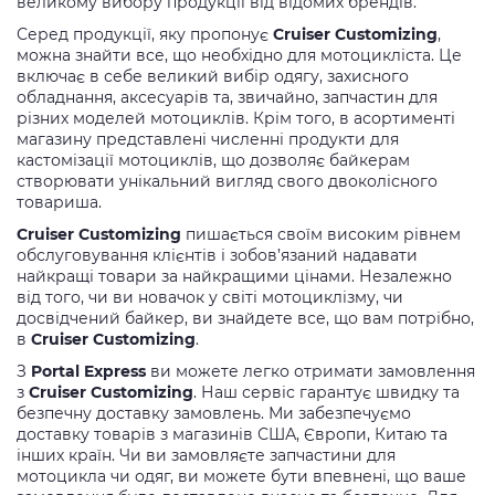
великому вибору продукції від відомих брендів.
Серед продукції, яку пропонує
Cruiser Customizing
,
можна знайти все, що необхідно для мотоцикліста. Це
включає в себе великий вибір одягу, захисного
обладнання, аксесуарів та, звичайно, запчастин для
різних моделей мотоциклів. Крім того, в асортименті
магазину представлені численні продукти для
кастомізації мотоциклів, що дозволяє байкерам
створювати унікальний вигляд свого двоколісного
товариша.
Cruiser Customizing
пишається своїм високим рівнем
обслуговування клієнтів і зобов’язаний надавати
найкращі товари за найкращими цінами. Незалежно
від того, чи ви новачок у світі мотоциклізму, чи
досвідчений байкер, ви знайдете все, що вам потрібно,
в
Cruiser Customizing
.
З
Portal Express
ви можете легко отримати замовлення
з
Cruiser Customizing
. Наш сервіс гарантує швидку та
безпечну доставку замовлень. Ми забезпечуємо
доставку товарів з магазинів США, Європи, Китаю та
інших країн. Чи ви замовляєте запчастини для
мотоцикла чи одяг, ви можете бути впевнені, що ваше