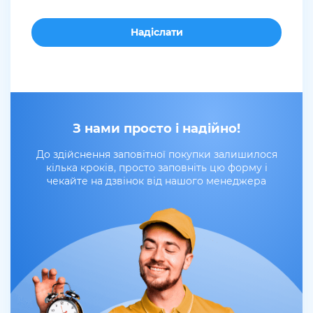
З нами просто і надійно!
До здійснення заповітної покупки залишилося
кілька кроків, просто заповніть цю форму і
чекайте на дзвінок від нашого менеджера