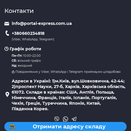
Контакти
info@portal-express.com.ua
+380660234818
(Viber, WhatsApp, Telegram)
🕒 Графік роботи
Пн–Пт:
10:00–22:00
Сб:
вільний графік
Нд:
вихідний
📩 Повідомлення у Viber, WhatsApp і Telegram приймаємо цілодобово
Адреси в Україні: 1)м.Київ, вул.Шовковична, 42-44;
2)проспект Науки, 27-б, Харків, Харківська область,
61072. Склади в країнах: США, Англія, Польща,
Німеччина, Франція, Італія, Іспанія, Португалія,
Чехія, Греція, Туреччина, Японія, Китай,
Південна Корея.
Отримати адресу складу