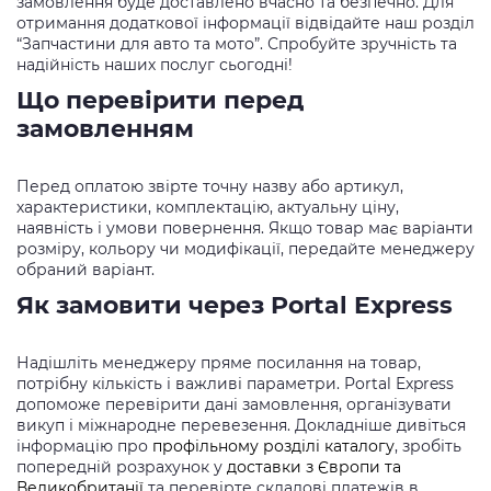
замовлення буде доставлено вчасно та безпечно. Для
отримання додаткової інформації відвідайте наш розділ
“Запчастини для авто та мото”. Спробуйте зручність та
надійність наших послуг сьогодні!
Що перевірити перед
замовленням
Перед оплатою звірте точну назву або артикул,
характеристики, комплектацію, актуальну ціну,
наявність і умови повернення. Якщо товар має варіанти
розміру, кольору чи модифікації, передайте менеджеру
обраний варіант.
Як замовити через Portal Express
Надішліть менеджеру пряме посилання на товар,
потрібну кількість і важливі параметри. Portal Express
допоможе перевірити дані замовлення, організувати
викуп і міжнародне перевезення. Докладніше дивіться
інформацію про
профільному розділі каталогу
, зробіть
попередній розрахунок у
доставки з Європи та
Великобританії
та перевірте складові платежів в