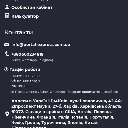
Особистий кабінет
Калькулятор
Контакти
info@portal-express.com.ua
+380660234818
(Viber, WhatsApp, Telegram)
🕒 Графік роботи
Пн–Пт:
10:00–22:00
Сб:
вільний графік
Нд:
вихідний
📩 Повідомлення у Viber, WhatsApp і Telegram приймаємо цілодобово
Адреси в Україні: 1)м.Київ, вул.Шовковична, 42-44;
2)проспект Науки, 27-б, Харків, Харківська область,
61072. Склади в країнах: США, Англія, Польща,
Німеччина, Франція, Італія, Іспанія, Португалія,
Чехія, Греція, Туреччина, Японія, Китай,
Південна Корея.