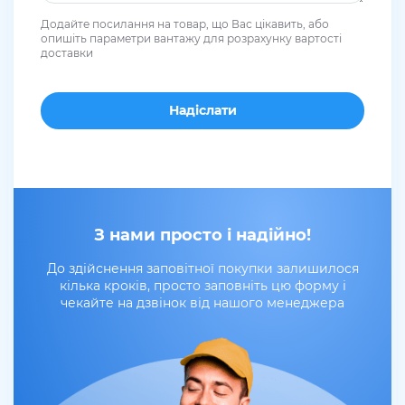
Додайте посилання на товар, що Вас цікавить, або
опишіть параметри вантажу для розрахунку вартості
доставки
З нами просто і надійно!
До здійснення заповітної покупки залишилося
кілька кроків, просто заповніть цю форму і
чекайте на дзвінок від нашого менеджера