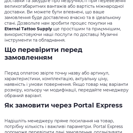
доставки та забудьте про незручності при перевезенні
великогабаритних вантажів або вартість міжнародної
доставки. Ви можете бути впевнені, що ваше
замовлення буде доставлено вчасно та в ідеальному
стані. Дозвольте нам зробити процес покупки на
Eternal Tattoo Supply
ще простішим та приємнішим,
використовуючи наші послуги по доставці Музичні
інструменти та обладнання.
Що перевірити перед
замовленням
Перед оплатою звірте точну назву або артикул,
характеристики, комплектацію, актуальну ціну,
наявність і умови повернення. Якщо товар має варіанти
розміру, кольору чи модифікації, передайте менеджеру
обраний варіант.
Як замовити через Portal Express
Надішліть менеджеру пряме посилання на товар,
потрібну кількість і важливі параметри. Portal Express
допоможе перевірити дані замовлення, організувати