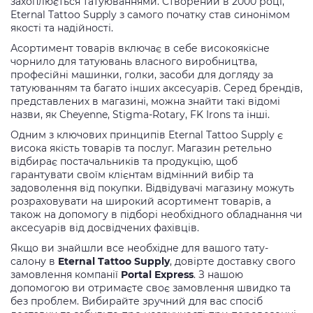
захоплюється татуюваннями. Створений в 2000 році,
Eternal Tattoo Supply з самого початку став синонімом
якості та надійності.
Асортимент товарів включає в себе високоякісне
чорнило для татуювань власного виробництва,
професійні машинки, голки, засоби для догляду за
татуюванням та багато інших аксесуарів. Серед брендів,
представлених в магазині, можна знайти такі відомі
назви, як Cheyenne, Stigma-Rotary, FK Irons та інші.
Одним з ключових принципів Eternal Tattoo Supply є
висока якість товарів та послуг. Магазин ретельно
відбирає постачальників та продукцію, щоб
гарантувати своїм клієнтам відмінний вибір та
задоволення від покупки. Відвідувачі магазину можуть
розраховувати на широкий асортимент товарів, а
також на допомогу в підборі необхідного обладнання чи
аксесуарів від досвідчених фахівців.
Якщо ви знайшли все необхідне для вашого тату-
салону в
Eternal Tattoo Supply
, довірте доставку свого
замовлення компанії
Portal Express
. З нашою
допомогою ви отримаєте своє замовлення швидко та
без проблем. Вибирайте зручний для вас спосіб