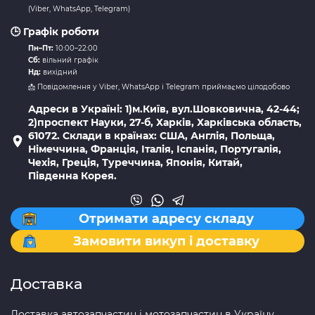
(Viber, WhatsApp, Telegram)
🕒 Графік роботи
Пн–Пт:
10:00–22:00
Сб:
вільний графік
Нд:
вихідний
📩 Повідомлення у Viber, WhatsApp і Telegram приймаємо цілодобово
Адреси в Україні: 1)м.Київ, вул.Шовковична, 42-44;
2)проспект Науки, 27-б, Харків, Харківська область,
61072. Склади в країнах: США, Англія, Польща,
Німеччина, Франція, Італія, Іспанія, Португалія,
Чехія, Греція, Туреччина, Японія, Китай,
Південна Корея.
Отримати адресу складу
Замовити викуп і доставку
Доставка
Доставка автозапчастин і мотозапчастин в Україну