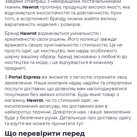
Завдяки співпраці з найкращими постачальниками
тканин,
Hawrot
пропонує продукцію високої якості, яка
відрізняється зносостійкістю та довговічністю. Крім
того, в асортименті бренду можна знайти велику
варіативність моделей і розмірів.
Бренд
Hawrot
відзначається унікальністю і
креативністю своїх рішень. Його колекції завжди
вражають своєю оригінальністю і стильністю. Це не
просто одяг, це мистецтво, яке надає особливого
шарму вашому образу. Бренд засновано з любов’ю до
мистецтва та моди, і це відчувається в кожному
предметі.
З
Portal Express
ви зможете з легкістю отримати своє
замовлення. Наша компанія надає надійні та оперативні
послуги доставки, що дозволяє вам насолоджуватися
покупками без зайвих клопотів. Будь-який товар з
магазину
Hawrot
, чи то стильний одяг, чи
ексклюзивний аксесуар, ми доставимо вам в
найкоротші терміни. Довіртеся нам, і ваше замовлення
буде у безпечних руках. Детальніше про доставку одягу
та взуття ви можете прочитати тут.
Що перевірити перед