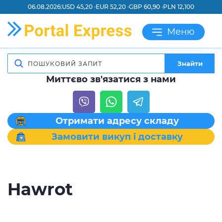
06.08.2026:
USD 45,20 ·
EUR 52,20 ·
GBP 60,90 ·
PLN 12,100
Меню
Знайти
Миттєво зв'язатися з нами
Отримати адресу складу
Замовити викуп і доставку
Hawrot