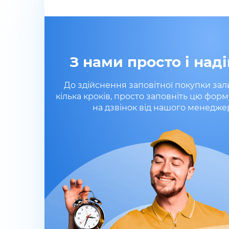
З нами просто і наді
До здійснення заповітної покупки за
кілька кроків, просто заповніть цю форм
на дзвінок від нашого менедже