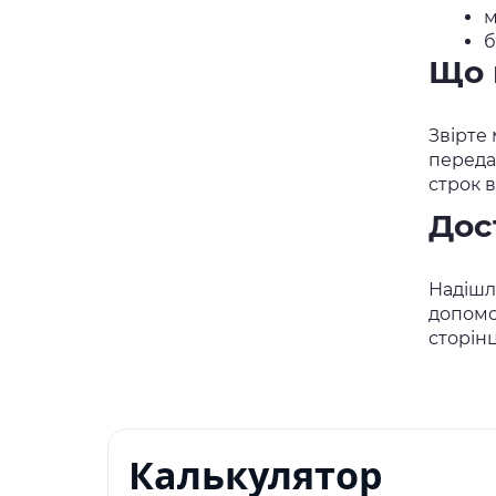
м
б
Що 
Звірте 
переда
строк 
Дос
Надішлі
допомо
сторін
Калькулятор