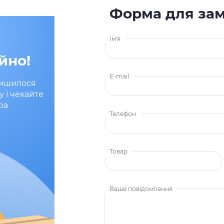
Форма для за
Ім'я
йно!
E-mail
лишилося
у і чекайте
ра
Телефон
Товар
Ваше повідомлення