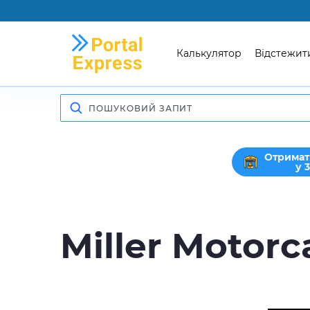
Калькулятор
Відстежит
Отримат
у 
Miller Motorc