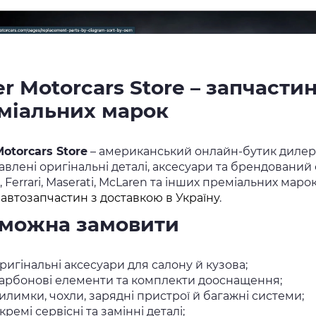
ler Motorcars Store – запчаст
міальних марок
Motorcars Store
– американський онлайн-бутик дилерськ
влені оригінальні деталі, аксесуари та брендований о
, Ferrari, Maserati, McLaren та інших преміальних маро
і
автозапчастин з доставкою в Україну
.
можна замовити
ригінальні аксесуари для салону й кузова;
арбонові елементи та комплекти дооснащення;
илимки, чохли, зарядні пристрої й багажні системи;
кремі сервісні та замінні деталі;