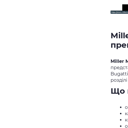
Mil
пре
Miller 
предста
Bugatti
розділ
Що 
о
к
к
о