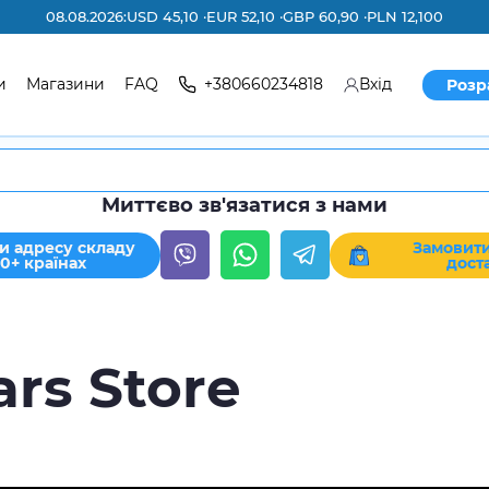
08.08.2026:
USD 45,10 ·
EUR 52,10 ·
GBP 60,90 ·
PLN 12,100
и
Магазини
FAQ
+380660234818
Вхід
Розр
Миттєво зв'язатися з нами
и адресу складу
Замовити
30+ країнах
дост
ars Store