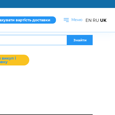
Меню
ахувати вартість доставки
EN
RU
UK
Знайти
 викуп і
авку