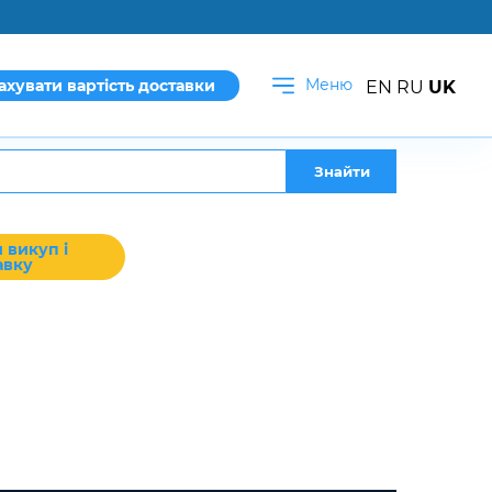
Меню
ахувати вартість доставки
EN
RU
UK
Знайти
 викуп і
авку