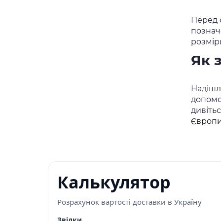
Перед 
познач
розмір
Як 
Надішлі
допомо
дивіть
Європи
Калькулятор
Розрахунок вартості доставки в Україну
Звідки