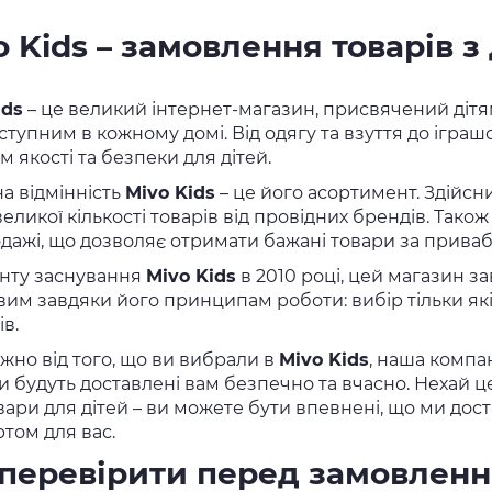
o Kids – замовлення товарів з
ids
– це великий інтернет-магазин, присвячений дітям
ступним в кожному домі. Від одягу та взуття до іграшо
 якості та безпеки для дітей.
а відмінність
Mivo Kids
– це його асортимент. Здійсн
еликої кількості товарів від провідних брендів. Тако
дажі, що дозволяє отримати бажані товари за прива
нту заснування
Mivo Kids
в 2010 році, цей магазин за
им завдяки його принципам роботи: вибір тільки які
в.
жно від того, що ви вибрали в
Mivo Kids
, наша компа
 будуть доставлені вам безпечно та вчасно. Нехай це 
овари для дітей – ви можете бути впевнені, що ми д
том для вас.
перевірити перед замовлен