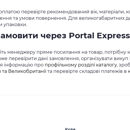
оплатою перевірте рекомендований вік, матеріали, ко
ення та умови повернення. Для великогабаритних дитя
и упаковки.
замовити через Portal Express
ть менеджеру пряме посилання на товар, потрібну кіл
же перевірити дані замовлення, організувати викуп
ся інформацію про
профільному розділі каталогу
, зро
 та Великобританії
та перевірте складові платежів в
Куди