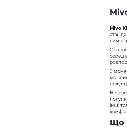
Miv
Mivo K
стає до
вимогам
Основн
серед в
розпро
З моме
можлив
покупці
Незале
покупки
інші т
комфор
Що 