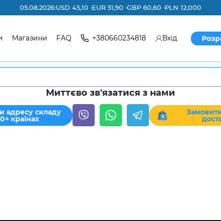
05.08.2026:
USD 45,10 ·
EUR 51,90 ·
GBP 60,60 ·
PLN 12,000
и
Магазини
FAQ
+380660234818
Вхід
Розр
Миттєво зв'язатися з нами
и адресу складу
Замовити
30+ країнах
дост