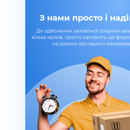
З нами просто і наді
До здійснення заповітної покупки за
кілька кроків, просто заповніть цю форм
на дзвінок від нашого менедже