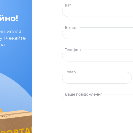
Ім'я
йно!
E-mail
лишилося
у і чекайте
ра
Телефон
Товар
Ваше повідомлення