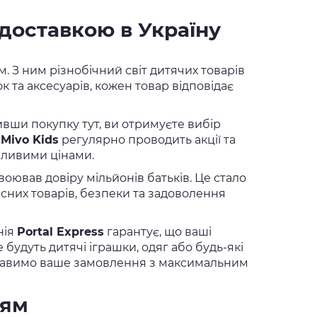
 доставкою в Україну
. З ним різнобічний світ дитячих товарів
к та аксесуарів, кожен товар відповідає
ивши покупку тут, ви отримуєте вибір
ж
Mivo Kids
регулярно проводить акції та
бливими цінами.
воював довіру мільйонів батьків. Це стало
сних товарів, безпеки та задоволення
нія
Portal Express
гарантує, що ваші
будуть дитячі іграшки, одяг або будь-які
оставимо ваше замовлення з максимальним
ням