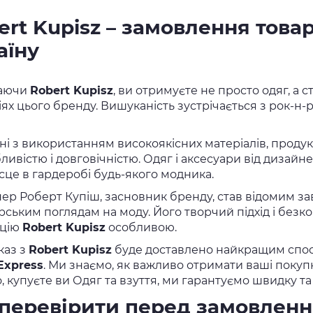
ert Kupisz – замовлення товар
аїну
аючи
Robert Kupisz
, ви отримуєте не просто одяг, а 
іях цього бренду. Вишуканість зустрічається з рок-н
ні з використанням високоякісних матеріалів, проду
ивістю і довговічністю. Одяг і аксесуари від дизайн
ісце в гардеробі будь-якого модника.
ер Роберт Купіш, засновник бренду, став відомим за
рським поглядам на моду. Його творчий підхід і безк
кцію
Robert Kupisz
особливою.
каз з
Robert Kupisz
буде доставлено найкращим спос
 Express
. Ми знаємо, як важливо отримати ваші покупк
о, купуєте ви Одяг та взуття, ми гарантуємо швидку та
перевірити перед замовлен