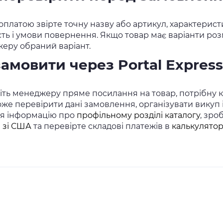
платою звірте точну назву або артикул, характеристи
сть і умови повернення. Якщо товар має варіанти розм
еру обраний варіант.
замовити через Portal Express
ть менеджеру пряме посилання на товар, потрібну кіл
же перевірити дані замовлення, організувати викуп
ся інформацію про
профільному розділі каталогу
, зро
в зі США
та перевірте складові платежів в
калькулятор