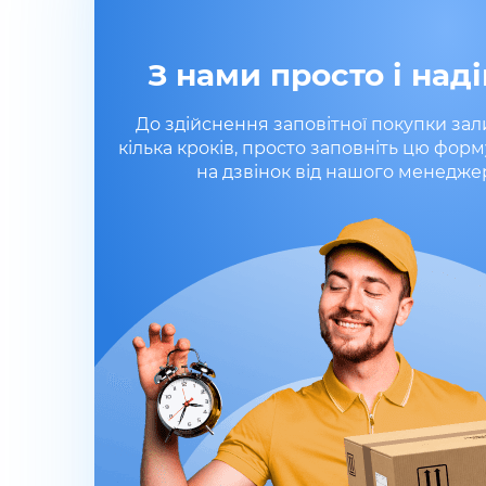
З нами просто і наді
До здійснення заповітної покупки за
кілька кроків, просто заповніть цю форм
на дзвінок від нашого менедже