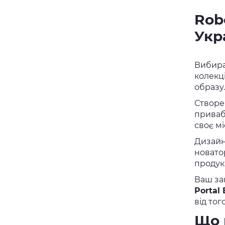
Rob
Укр
Вибир
колекц
образу.
Створе
привабл
своє м
Дизайн
новато
проду
Ваш за
Portal
від тог
Що 