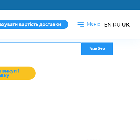
Меню
ахувати вартість доставки
EN
RU
UK
Знайти
 викуп і
авку