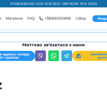
07.08.2026:
USD 45,10 ·
EUR 52,10 ·
GBP 60,90 ·
PLN 12,100
и
Магазини
FAQ
+380660234818
Вхід
Розр
Миттєво зв'язатися з нами
и адресу складу
Замовити
30+ країнах
дост
z