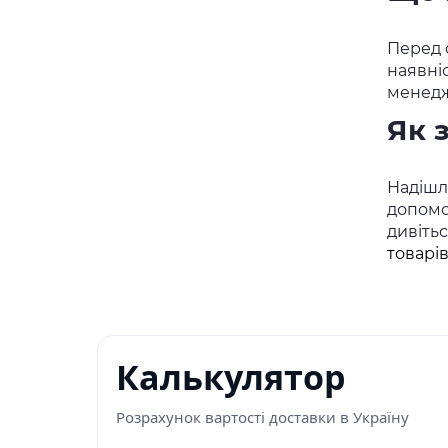
Перед о
наявні
менедж
Як 
Надішлі
допомо
дивіть
товарі
Калькулятор
Розрахунок вартості доставки в Україну