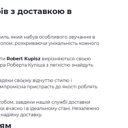
ів з доставкою в
стиль, який набув особливого звучання в
-ролом, розкриваючи унікальність кожного
кти
Robert Kupisz
вирізняються своєю
ера Роберта Купіша з легкістю знайдуть
вдяки своєму відчуттю стилю і
омпромісна пристрасть до якості роблять
обом, завдяки нашій службі доставки
и вчасно і в ідеальному стані. Незалежно
 надійну доставку.
ням