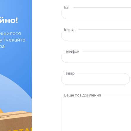
Ім'я
йно!
E-mail
лишилося
у і чекайте
ра
Телефон
Товар
Ваше повідомлення