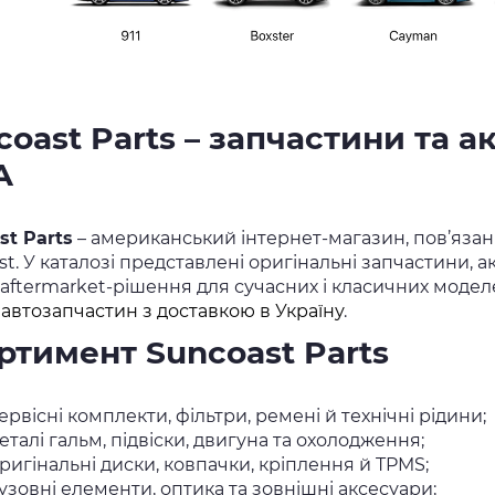
coast Parts – запчастини та а
А
st Parts
– американський інтернет-магазин, пов’яза
st. У каталозі представлені оригінальні запчастини,
 aftermarket-рішення для сучасних і класичних моделе
і
автозапчастин з доставкою в Україну
.
ртимент Suncoast Parts
ервісні комплекти, фільтри, ремені й технічні рідини;
еталі гальм, підвіски, двигуна та охолодження;
ригінальні диски, ковпачки, кріплення й TPMS;
узовні елементи, оптика та зовнішні аксесуари;