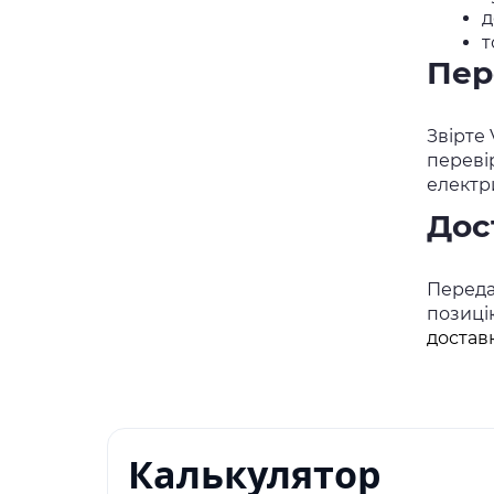
д
т
Пер
Звірте
переві
електр
Дос
Переда
позицію
достав
Калькулятор