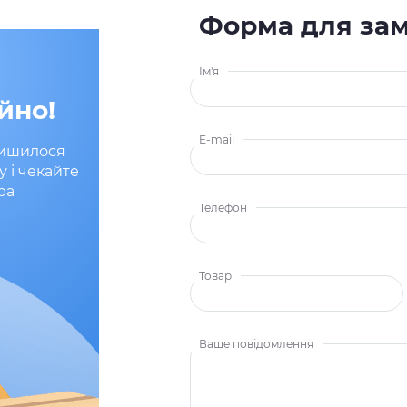
Форма для за
Ім'я
йно!
E-mail
лишилося
у і чекайте
ра
Телефон
Товар
Ваше повідомлення