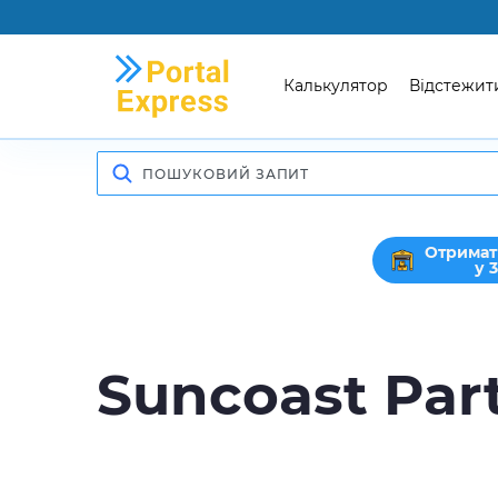
Калькулятор
Відстежит
Отримат
у 
Suncoast Par