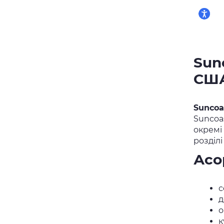
Sun
СШ
Suncoa
Suncoa
окремі
розділ
Асо
с
д
о
к