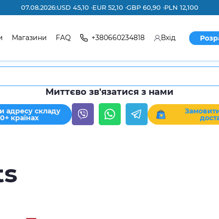
07.08.2026:
USD 45,10 ·
EUR 52,10 ·
GBP 60,90 ·
PLN 12,100
и
Магазини
FAQ
+380660234818
Вхід
Розр
Миттєво зв'язатися з нами
и адресу складу
Замовити
30+ країнах
дост
ts