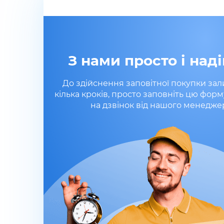
З нами просто і наді
До здійснення заповітної покупки за
кілька кроків, просто заповніть цю форм
на дзвінок від нашого менедже