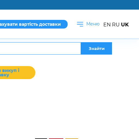
Меню
ахувати вартість доставки
EN
RU
UK
Знайти
 викуп і
авку