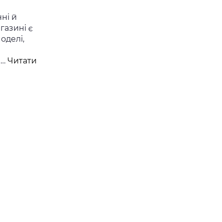
ні й
газині є
оделі,
і…
Читати