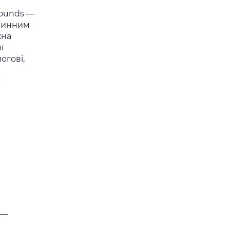
Sounds —
 чинним
жна
ї
огові,
-
 —