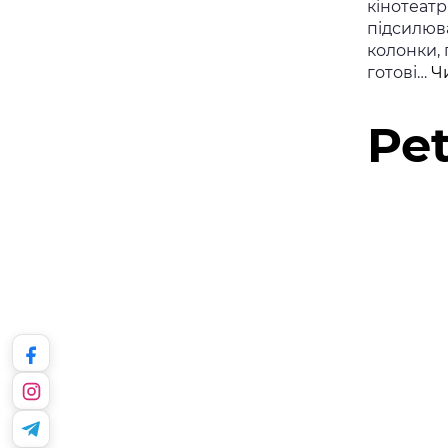
кінотеат
підсилюва
колонки, 
готові…
Ч
Pet