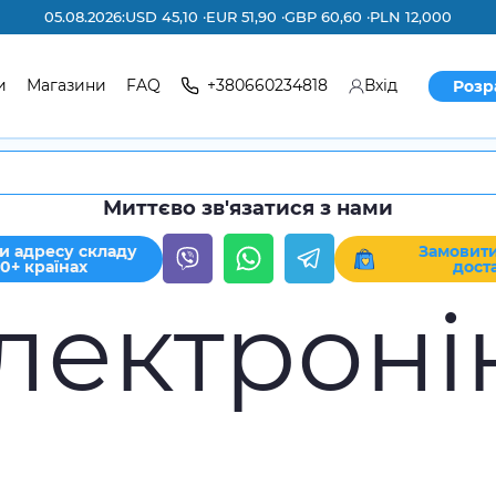
05.08.2026:
USD 45,10 ·
EUR 51,90 ·
GBP 60,60 ·
PLN 12,000
и
Магазини
FAQ
+380660234818
Вхід
Розр
Миттєво зв'язатися з нами
и адресу складу
Замовити
30+ країнах
дост
лектроні