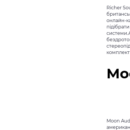
Richer So
британськ
онлайн-к
підібрати
системи.А
бездротов
стереопід
комплект
Mo
Moon Aud
американ