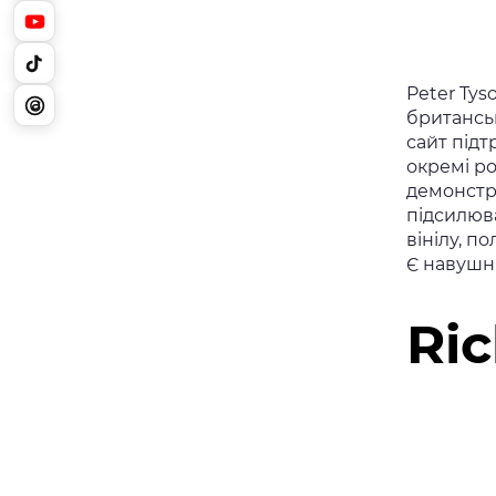
Peter Tys
британськ
сайт підт
окремі ро
демонстр
підсилюва
вінілу, п
Є навушн
Ri