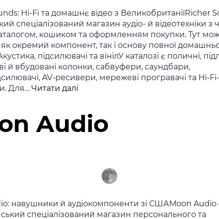
unds: Hi-Fi та домашнє відео з ВеликобританіїRicher 
ий спеціалізований магазин аудіо- й відеотехніки з
аталогом, кошиком та оформленням покупки. Тут мо
 як окремий компонент, так і основу повної домашньо
кустика, підсилювачі та вінілУ каталозі є поличні, підл
і й вбудовані колонки, сабвуфери, саундбари,
силювачі, AV-ресивери, мережеві програвачі та Hi-Fi
Richer
и. Для…
Читати далі
Sounds
on Audio
io: навушники й аудіокомпоненти зі СШАMoon Audio
ський спеціалізований магазин персонального та