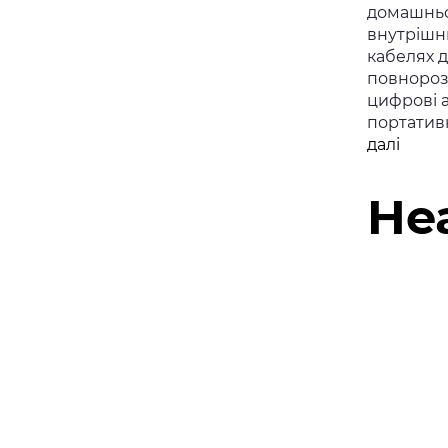
домашньо
внутрішн
кабелях д
повнороз
цифрові 
портативн
Moon
далі
Audio
He