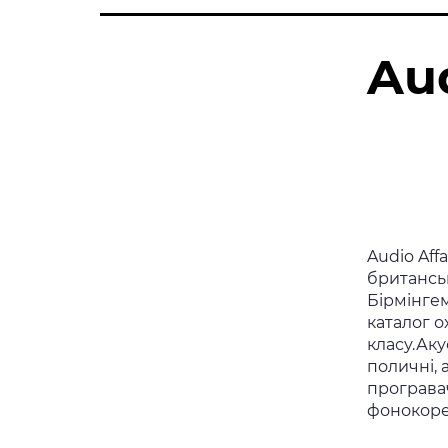
Aud
Audio Aff
британськ
Бірмінгем
каталог о
класу.Аку
поличні, 
програвач
фонокоре