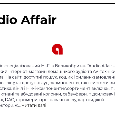
io Affair
air: спеціалізований Hi-Fi з ВеликобританіїAudio Affair 
ий інтернет-магазин домашнього аудіо та AV-техніки
а. На сайті доступні пошук, кошик і онлайн-замовленн
хоплює як доступні аудіокомпоненти, так і системи в
стика, вініл і Hi-Fi-компонентиАсортимент включає пі
активні та вбудовані колонки, сабвуфери, підсилювачі
і, DAC, стримери, програвачі вінілу, картриджі й
Audio
ктори. Є…
Читати далі
Affair