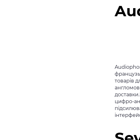
Au
Audiophon
французьк
товарів д
англомовн
доставки.
цифро-ана
підсилюв
інтерфейс
Se