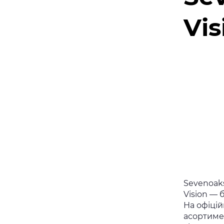
Vis
Sevenoaks
Vision —
На офіцій
асортиме