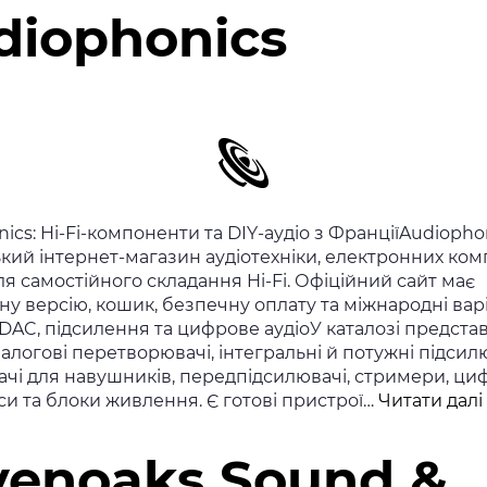
diophonics
ics: Hi-Fi-компоненти та DIY-аудіо з ФранціїAudiopho
ий інтернет-магазин аудіотехніки, електронних комп
ля самостійного складання Hi-Fi. Офіційний сайт має
у версію, кошик, безпечну оплату та міжнародні вар
DAC, підсилення та цифрове аудіоУ каталозі предста
логові перетворювачі, інтегральні й потужні підсилю
ачі для навушників, передпідсилювачі, стримери, ци
и та блоки живлення. Є готові пристрої…
Читати далі
venoaks Sound &