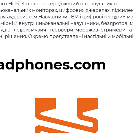
го Hi-Fi. Каталог зосереджений на навушниках,
ьоканальних моніторах, цифрових джерелах, підсилен
ля аудіосистем.Навушники, IEM і цифрові плеєриУ ма
мірні й внутрішньоканальні навушники, бездротові м
аудіоплеєри, музичні сервери, мережеві стримери та
і рішення. Окремо представлені настільні й мобільн
adphones.com