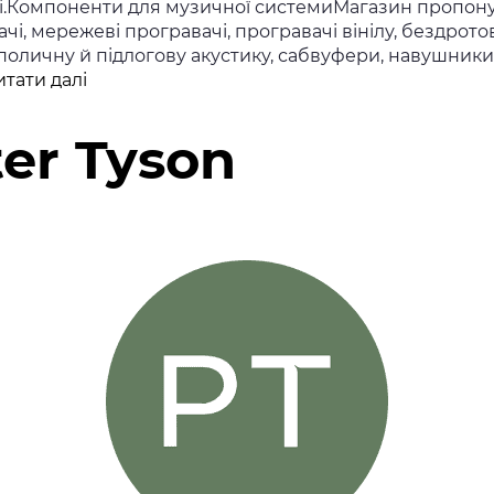
рі.Компоненти для музичної системиМагазин пропон
чі, мережеві програвачі, програвачі вінілу, бездрото
поличну й підлогову акустику, сабвуфери, навушники
Sevenoaks
итати далі
Sound
&
er Tyson
Vision