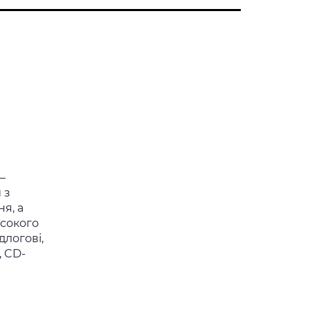
—
 з
я, а
исокого
длогові,
, CD-