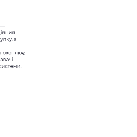
 —
ційний
упку, а
т охоплює
авачі
-системи.