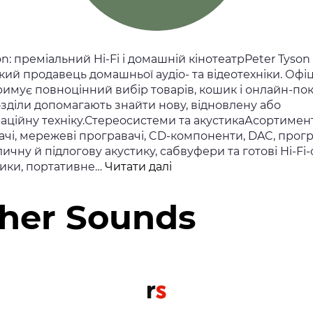
on: преміальний Hi-Fi і домашній кінотеатрPeter Tyson
ий продавець домашньої аудіо- та відеотехніки. Офі
римує повноцінний вибір товарів, кошик і онлайн-пок
зділи допомагають знайти нову, відновлену або
аційну техніку.Стереосистеми та акустикаАсортимен
чі, мережеві програвачі, CD-компоненти, DAC, прогр
оличну й підлогову акустику, сабвуфери та готові Hi-Fi
Peter
ики, портативне…
Читати далі
Tyson
cher Sounds