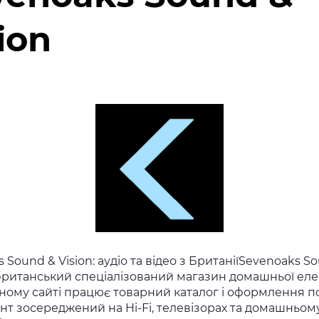
ion
 Sound & Vision: аудіо та відео з БританіїSevenoaks S
 британський спеціалізований магазин домашньої еле
ному сайті працює товарний каталог і оформлення по
нт зосереджений на Hi-Fi, телевізорах та домашньом