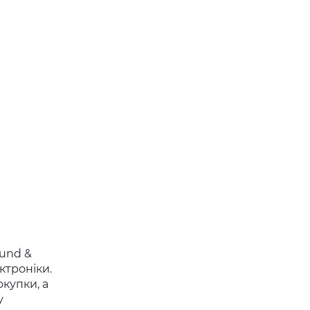
ound &
ктроніки.
купки, а
у