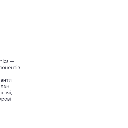
nics —
онентів і
іанти
влені
вачі,
фрові
Audiophonics