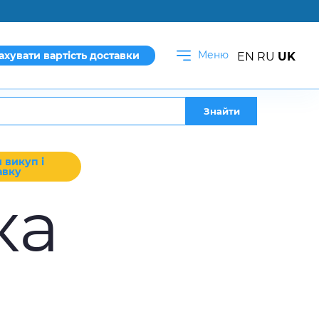
Меню
ахувати вартість доставки
EN
RU
UK
Знайти
 викуп і
авку
ка