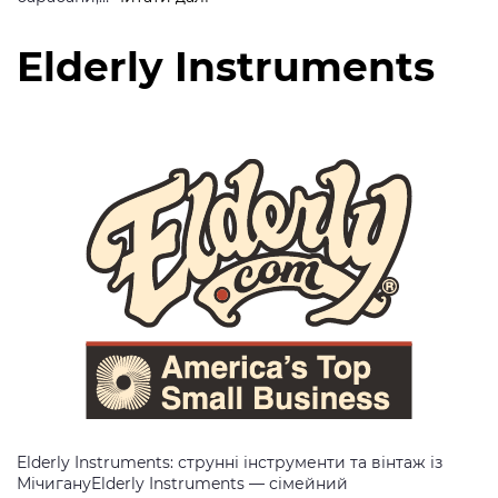
Elderly Instruments
Elderly Instruments: струнні інструменти та вінтаж із
МічигануElderly Instruments — сімейний