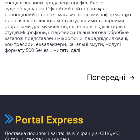
спеціалізований продавець професійного
аудіообладнання. Офіційний сайт працює як
повноцінний інтернет-магазин із цінами, інформацією
про наявність, кошиком та актуальними товарними
сторінками для музикантів, інженерів, подкастерів і
студій.Мікрофони, інтерфейси та аналогова обробкаУ
каталозі представлені мікрофони, передпідсилювачі,
компресори, еквалайзери, канальні смуги, модулі
Front
формату 500 Series,…
Читати далі
End
Audio
Пагінація
Попередні
записів
Доставка посилок і вантажів в Україну зі США, ЄС,
Англії, Китаю та інших країн.