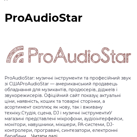
Music
ProAudioStar
ProAudioStar: музичні інструменти та професійний звук
зі СШАProAudioStar — американський продавець
обладнання для музикантів, продюсерів, діджеїв і
звукорежисерів. Офіційний сайт показує актуальні
ціни, наявність, кошик та товарні сторінки, а
асортимент охоплює як нову, так і вживану
техніку.Студія, сцена, DJ і музичні інструментиУ
магазині представлені мікрофони, аудіоінтерфейси,
монітори, навушники, мікшери, PA-системи, DJ-
контролери, програвачі, синтезатори, електронні
ProAudioStar
барабани,…
Читати далі