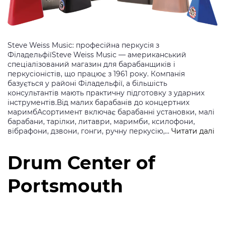
Steve Weiss Music: професійна перкусія з
ФіладельфіїSteve Weiss Music — американський
спеціалізований магазин для барабанщиків і
перкусіоністів, що працює з 1961 року. Компанія
базується у районі Філадельфії, а більшість
консультантів мають практичну підготовку з ударних
інструментів.Від малих барабанів до концертних
маримбАсортимент включає барабанні установки, малі
барабани, тарілки, литаври, маримби, ксилофони,
St
вібрафони, дзвони, гонги, ручну перкусію,…
Читати далі
We
Mu
Drum Center of
Portsmouth