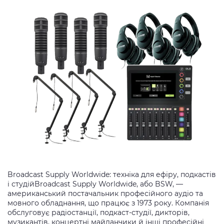
Broadcast Supply Worldwide: техніка для ефіру, подкастів
і студійBroadcast Supply Worldwide, або BSW, —
американський постачальник професійного аудіо та
мовного обладнання, що працює з 1973 року. Компанія
обслуговує радіостанції, подкаст-студії, дикторів,
музикантів, концертні майданчики й інші професійні