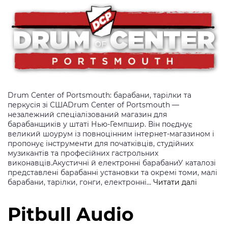
Drum Center of Portsmouth: барабани, тарілки та
перкусія зі СШАDrum Center of Portsmouth —
незалежний спеціалізований магазин для
барабанщиків у штаті Нью-Гемпшир. Він поєднує
великий шоурум із повноцінним інтернет-магазином і
пропонує інструменти для початківців, студійних
музикантів та професійних гастрольних
виконавців.Акустичні й електронні барабаниУ каталозі
представлені барабанні установки та окремі томи, малі
Drum
барабани, тарілки, гонги, електронні…
Читати далі
Center
of
Pitbull Audio
Portsmo