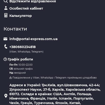
Відстежити відправлення
Особистий кабінет
Калькулятор
Контакти
info@portal-express.com.ua
+380660234818
(Viber, WhatsApp, Telegram)
🕒 Графік роботи
Пн–Пт:
10:00–22:00
Сб:
вільний графік
Нд:
вихідний
📩 Повідомлення у Viber, WhatsApp і Telegram приймаємо цілодобово
Адреси в Україні: 1)м.Київ, вул.Шовковична, 42-44;
2)проспект Науки, 27-б, Харків, Харківська область,
61072. Склади в країнах: США, Англія, Польща,
Німеччина, Франція, Італія, Іспанія, Португалія,
Чехія, Греція, Туреччина, Японія, Китай,