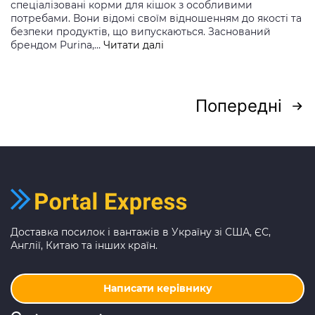
спеціалізовані корми для кішок з особливими
потребами. Вони відомі своїм відношенням до якості та
безпеки продуктів, що випускаються. Заснований
Felix
брендом Purina,…
Читати далі
Katzenfutter
Пагінація
Попередні
записів
Доставка посилок і вантажів в Україну зі США, ЄС,
Англії, Китаю та інших країн.
Написати керівнику