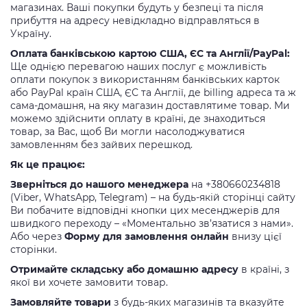
магазинах. Ваші покупки будуть у безпеці та після
прибуття на адресу невідкладно відправляться в
Україну.
Оплата банківською картою США, ЄС та Англії/PayPal:
Ще однією перевагою наших послуг є можливість
оплати покупок з використанням банківських карток
або PayPal країн США, ЄС та Англії, де billing адреса та ж
сама-домашня, на яку магазин доставлятиме товар. Ми
можемо здійснити оплату в країні, де знаходиться
товар, за Вас, щоб Ви могли насолоджуватися
замовленням без зайвих перешкод.
Як це працює:
Зверніться до нашого менеджера
на +380660234818
(Viber, WhatsApp, Telegram) – на будь-якій сторінці сайту
Ви побачите відповідні кнопки цих месенджерів для
швидкого переходу – «Моментально зв’язатися з нами».
Або через
Форму для замовлення онлайн
внизу цієї
сторінки.
Отримайте складську або домашню адресу
в країні, з
якої ви хочете замовити товар.
Замовляйте товари
з будь-яких магазинів та вказуйте