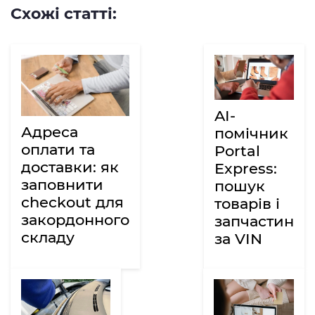
Схожі статті:
AI-
Адреса
помічник
оплати та
Portal
доставки: як
Express:
заповнити
пошук
checkout для
товарів і
закордонного
запчастин
складу
за VIN