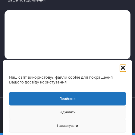
Ваше повідомлення
Наш сайт використовує файли cookie для покращення
Вашого досвіду користування.
Прийняти
Відхилити
© 2015-2026 поштово-логістична компанія Portal Express
Налаштувати
(Всі права захищені)