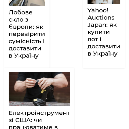
Yahoo!
Лобове
Auctions
скло з
Japan: як
Європи: як
купити
перевірити
лот і
сумісність і
доставити
доставити
в Україну
в Україну
Електроінструмент
зі США: чи
працюватиме в