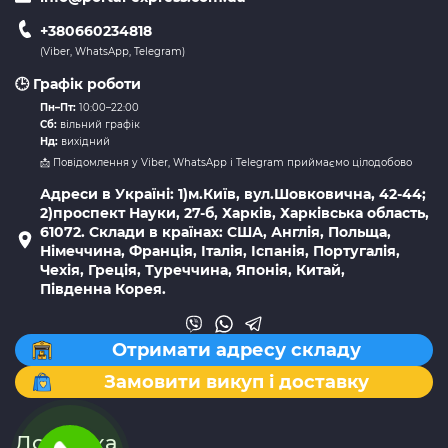
+380660234818
(Viber, WhatsApp, Telegram)
🕒 Графік роботи
Пн–Пт:
10:00–22:00
Сб:
вільний графік
Нд:
вихідний
📩 Повідомлення у Viber, WhatsApp і Telegram приймаємо цілодобово
Адреси в Україні: 1)м.Київ, вул.Шовковична, 42-44;
2)проспект Науки, 27-б, Харків, Харківська область,
61072. Склади в країнах: США, Англія, Польща,
Німеччина, Франція, Італія, Іспанія, Португалія,
Чехія, Греція, Туреччина, Японія, Китай,
Південна Корея.
Отримати адресу складу
Замовити викуп і доставку
Доставка