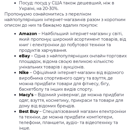
Посуд: посуд у США також дешевший, ніж в
Україні, на 20-30%.
Пропонуємо ознайомитись з переліком
найпопулярніших інтернет-магазинів разом з коротким
описом до них та бажаємо вдалих покупок:
Amazon
– Найбільший інтернет-магазин у світі,
який пропонує широкий асортимент товарів, від
книг і електроніки до побутової техніки та
продуктів харчування.
eBay
– Одна з найпопулярніших онлайн-торгових
площадок, відома своєю великою кількістю
унікальних товарів і аукціонів.
Nike
– Офіційний інтернет-магазин від відомого
виробника спортивного одягу та взуття, де
можна придбати товари для фітнесу, бігу,
баскетболу та інших видів спорту.
Macy’s
– Відомий універмаг, де можна придбати
одяг, взуття, косметику, прикраси та товари для
дому від відомих брендів.
Best Buy
– Спеціалізований магазин електроніки
та техніки, де можна придбати комп’ютери,
телефони, планшети, аудіо- та відеотехніку та
інше.