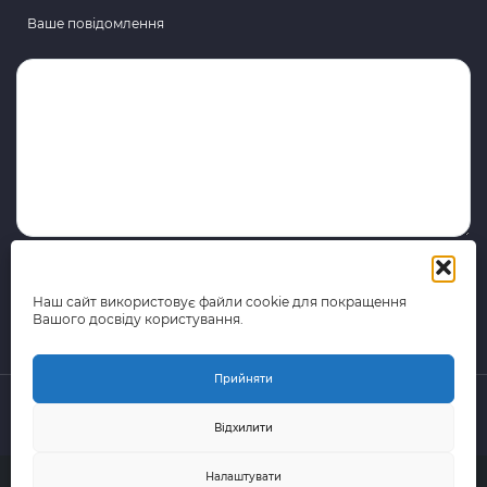
Ваше повідомлення
Наш сайт використовує файли cookie для покращення
Вашого досвіду користування.
Прийняти
Відхилити
© 2015-2026 поштово-логістична компанія Portal Express
Налаштувати