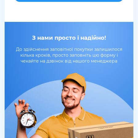
З нами просто і надійно!
До здійснення заповітної покупки залишилося
кілька кроків, просто заповніть цю форму і
чекайте на дзвінок від нашого менеджера