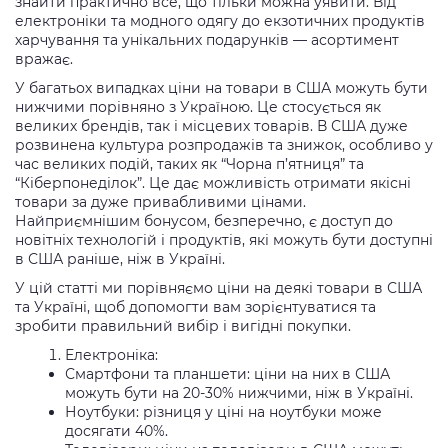
знайти практично все, що тільки можна уявити. Від
електроніки та модного одягу до екзотичних продуктів
харчування та унікальних подарунків — асортимент
вражає.
У багатьох випадках ціни на товари в США можуть бути
нижчими порівняно з Україною. Це стосується як
великих брендів, так і місцевих товарів. В США дуже
розвинена культура розпродажів та знижок, особливо у
час великих подій, таких як “Чорна п’ятниця” та
“Кіберпонеділок”. Це дає можливість отримати якісні
товари за дуже привабливими цінами.
Найприємнішим бонусом, безперечно, є доступ до
новітніх технологій і продуктів, які можуть бути доступні
в США раніше, ніж в Україні.
У цій статті ми порівняємо ціни на деякі товари в США
та Україні, щоб допомогти вам зорієнтуватися та
зробити правильний вибір і вигідні покупки.
Електроніка:
Смартфони та планшети: ціни на них в США
можуть бути на 20-30% нижчими, ніж в Україні.
Ноутбуки: різниця у ціні на ноутбуки може
досягати 40%.