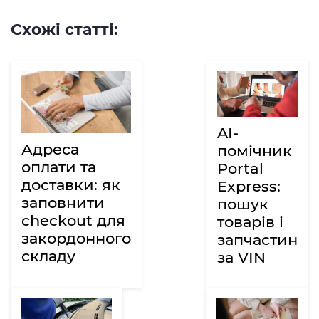
Схожі статті:
AI-
Адреса
помічник
оплати та
Portal
доставки: як
Express:
заповнити
пошук
checkout для
товарів і
закордонного
запчастин
складу
за VIN