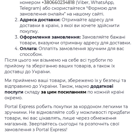
номером
+380660234818
(Viber, WhatsApp,
Telegram) або скористайтеся “Формою для
замовлення онлайн” на нашому сайті.
Адреса доставки:
Отримайте адресу для
доставки в країні, з якої ви хочете здійснити
покупку.
Оформлення замовлення:
Замовляйте бажані
товари, вказуючи отриману адресу для доставки.
Оплата:
Оплатіть замовлення зручним для вас
способом.
Після цього ми візьмемо на себе всі турботи по
прийому та зберіганню ваших товарів, а також їх
доставці до України.
Ми приймемо ваші товари, збережемо їх у безпеці та
відправимо до України. Також, маємо
додаткові
послуги
складу
за цим посиланням
по кожній країні
окремо.
Portal Express робить покупки за кордоном легкими та
зручними. Не відмовляйте собі у можливості придбати
товари, які вас цікавлять, лише через обмеження
магазинів. Звертайтесь сьогодні та розпочніть свої
замовлення з Portal Express!