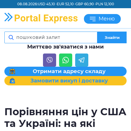
08.08.2026:
USD 45,10 ·
EUR 52,10 ·
GBP 60,90 ·
PLN 12,100
Меню
Знайти
Миттєво зв'язатися з нами
Отримати адресу складу
Замовити викуп і доставку
Порівняння цін у США
та Україні: на які