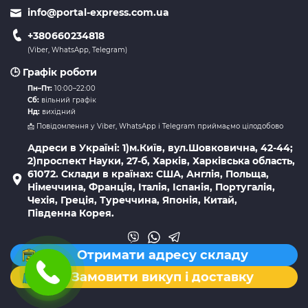
info@portal-express.com.ua
+380660234818
(Viber, WhatsApp, Telegram)
🕒 Графік роботи
Пн–Пт:
10:00–22:00
Сб:
вільний графік
Нд:
вихідний
📩 Повідомлення у Viber, WhatsApp і Telegram приймаємо цілодобово
Адреси в Україні: 1)м.Київ, вул.Шовковична, 42-44;
2)проспект Науки, 27-б, Харків, Харківська область,
61072. Склади в країнах: США, Англія, Польща,
Німеччина, Франція, Італія, Іспанія, Португалія,
Чехія, Греція, Туреччина, Японія, Китай,
Південна Корея.
Отримати адресу складу
Замовити викуп і доставку