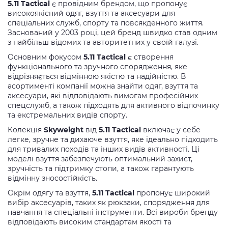
5.11 Tactical
є провідним брендом, що пропонує
високоякісний одяг, взуття та аксесуари для
спеціальних служб, спорту та повсякденного життя.
Заснований у 2003 році, цей бренд швидко став одним
з найбільш відомих та авторитетних у своїй галузі.
Основним фокусом
5.11 Tactical
є створення
функціонального та зручного спорядження, яке
відрізняється відмінною якістю та надійністю. В
асортименті компанії можна знайти одяг, взуття та
аксесуари, які відповідають вимогам професійних
спецслужб, а також підходять для активного відпочинку
та екстремальних видів спорту.
Колекція
Skyweight
від
5.11 Tactical
включає у себе
легке, зручне та дихаюче взуття, яке ідеально підходить
для тривалих походів та інших видів активності. Ці
моделі взуття забезпечують оптимальний захист,
зручність та підтримку стопи, а також гарантують
відмінну зносостійкість.
Окрім одягу та взуття,
5.11 Tactical
пропонує широкий
вибір аксесуарів, таких як рюкзаки, спорядження для
навчання та спеціальні інструменти. Всі вироби бренду
відповідають високим стандартам якості та