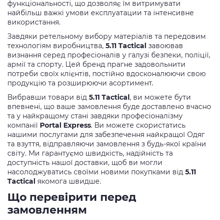
функціональності, що дозволяє їм витримувати
найбільш важкі умови експлуатации та інтенсивне
використання.
Завдяки ретельному вибору матеріалів та передовим
технологіям виробництва,
5.11 Tactical
завоював
визнання серед професіоналів у галузі безпеки, поліції,
армії та спорту. Цей бренд прагне задовольнити
потреби своїх клієнтів, постійно вдосконалюючи свою
продукцію та розширюючи асортимент.
Вибравши товари від
5.11 Tactical
, ви можете бути
впевнені, що ваше замовлення буде доставлено вчасно
та у найкращому стані завдяки професіоналізму
компанії
Portal Express
. Ви можете скористатись
нашими послугами для забезпечення найкращої Одяг
та взуття, відправляючи замовлення з будь-якої країни
світу. Ми гарантуємо швидкість, надійність та
доступність нашої доставки, щоб ви могли
насолоджуватись своїми новими покупками від
5.11
Tactical
якомога швидше.
Що перевірити перед
замовленням