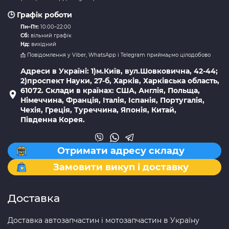
🕒 Графік роботи
Пн–Пт:
10:00–22:00
Сб:
вільний графік
Нд:
вихідний
📩 Повідомлення у Viber, WhatsApp і Telegram приймаємо цілодобово
Адреси в Україні: 1)м.Київ, вул.Шовковична, 42-44;
2)проспект Науки, 27-б, Харків, Харківська область,
61072. Склади в країнах: США, Англія, Польща,
Німеччина, Франція, Італія, Іспанія, Португалія,
Чехія, Греція, Туреччина, Японія, Китай,
Південна Корея.
Отримати адресу складу
Замовити викуп і доставку
Доставка
Доставка автозапчастин і мотозапчастин в Україну