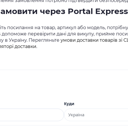
ення замовлення потрібно підтвердити безпосередн
замовити через Portal Express
ть посилання на товар, артикул або модель, потрібну 
s допоможе перевірити дані для викупу, прийме посил
ку в Україну. Перегляньте
умови доставки товарів зі 
ляторі доставки
.
Куди