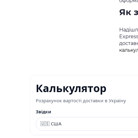
оформл
Як 
Надішлі
Expres
достав
кальку
Калькулятор
Розрахунок вартості доставки в Україну
Звідки