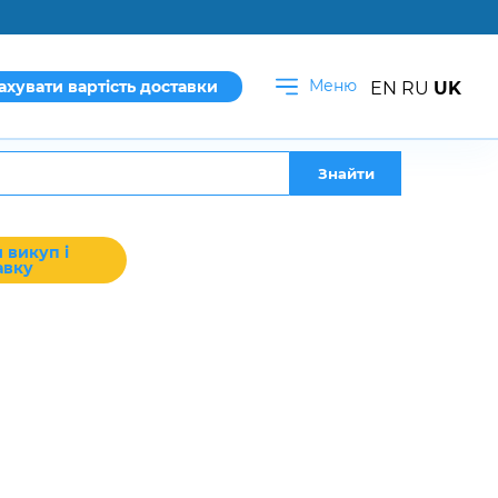
Меню
ахувати вартість доставки
EN
RU
UK
Знайти
 викуп і
авку