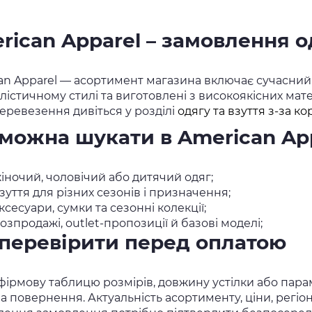
rican Apparel – замовлення о
an Apparel — асортимент магазина включає сучасний од
істичному стилі та виготовлені з високоякісних мате
еревезення дивіться у розділі
одягу та взуття з-за к
можна шукати в American Ap
іночий, чоловічий або дитячий одяг;
зуття для різних сезонів і призначення;
ксесуари, сумки та сезонні колекції;
озпродажі, outlet-пропозиції й базові моделі;
перевірити перед оплатою
фірмову таблицю розмірів, довжину устілки або параме
а повернення. Актуальність асортименту, ціни, регі