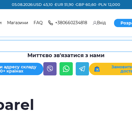
05.08.2026:
USD 45,10 ·
EUR 51,90 ·
GBP 60,60 ·
PLN 12,000
и
Магазини
FAQ
+380660234818
Вхід
Розр
Миттєво зв'язатися з нами
и адресу складу
Замовити
30+ країнах
дост
arel