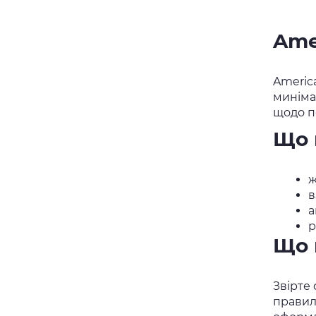
Ame
Americ
минімал
щодо п
Що 
ж
в
а
р
Що 
Звірте 
правил