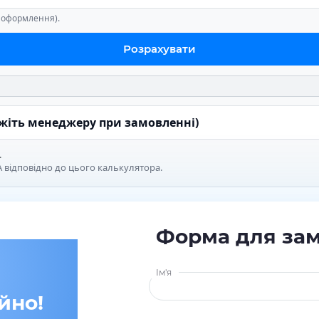
е оформлення).
Розрахувати
ажіть менеджеру при замовленні)
.
 відповідно до цього калькулятора.
Форма для за
Ім'я
йно!