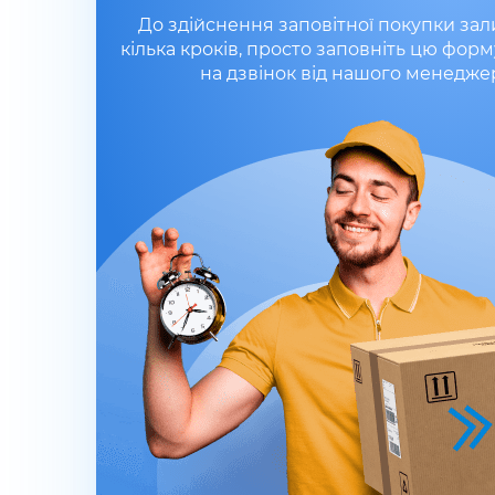
До здійснення заповітної покупки за
кілька кроків, просто заповніть цю форм
на дзвінок від нашого менедже