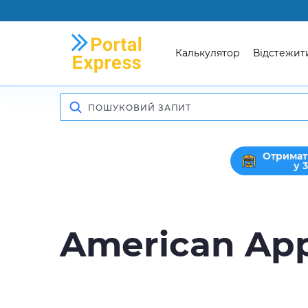
Калькулятор
Відстежит
Отримат
у 
American App