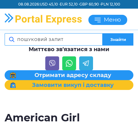
08.08.2026:
USD 45,10 ·
EUR 52,10 ·
GBP 60,90 ·
PLN 12,100
Меню
Знайти
Миттєво зв'язатися з нами
Отримати адресу складу
Замовити викуп і доставку
American Girl