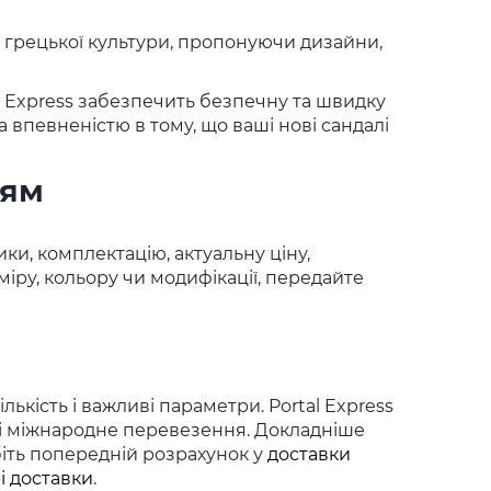
ть грецької культури, пропонуючи дизайни,
al Express забезпечить безпечну та швидку
впевненістю в тому, що ваші нові сандалі
ням
ки, комплектацію, актуальну ціну,
іру, кольору чи модифікації, передайте
ькість і важливі параметри. Portal Express
 і міжнародне перевезення. Докладніше
біть попередній розрахунок у
доставки
і доставки
.