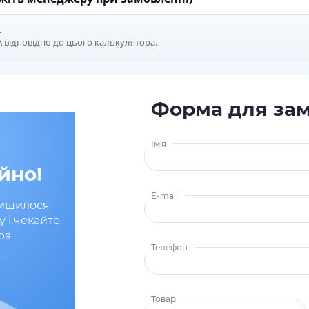
.
 відповідно до цього калькулятора.
Форма для за
Ім'я
йно!
E-mail
лишилося
у і чекайте
ра
Телефон
Товар