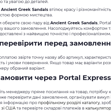
ю та увагою до деталей.
т
Ancient Greek Sandals
втілює красу і різноманітніс
чистою формою мистецтва.
и оберете свою пару від
Ancient Greek Sandals
, Port
ку вашого замовлення. Насолоджуйтесь комфортом та 
 доставлені з найвищою точністю і професіоналізмом.
перевірити перед замовлен
платою звірте точну назву або артикул, характеристи
сть і умови повернення. Якщо товар має варіанти розм
еру обраний варіант.
замовити через Portal Express
ть менеджеру пряме посилання на товар, потрібну кіл
же перевірити дані замовлення, організувати викуп
ся інформацію про
профільному розділі каталогу
, зро
в зі США
та перевірте складові платежів в
калькулятор