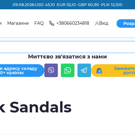
09.08.2026:
USD 45,10 ·
EUR 52,10 ·
GBP 60,90 ·
PLN 12,100
и
Магазини
FAQ
+380660234818
Вхід
Розр
Миттєво зв'язатися з нами
и адресу складу
Замовити
30+ країнах
дост
k Sandals