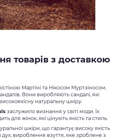
ння товарів з доставкою
рістіною Мартіні та Нікосом Муртзіносом,
сандалів. Вони виробляють сандалі, які
високоякісну натуральну шкіру.
ls
заслужило визнання у світі моди. Їх
ть для жінок, які цінують якість та стиль.
ральної шкіри, що гарантує високу якість
й дух, вироблення взуття, яке зроблене з