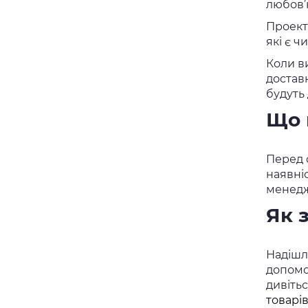
любов’
Проек
які є 
Коли в
достав
будуть
Що 
Перед о
наявні
менедж
Як 
Надішлі
допомо
дивіть
товарі