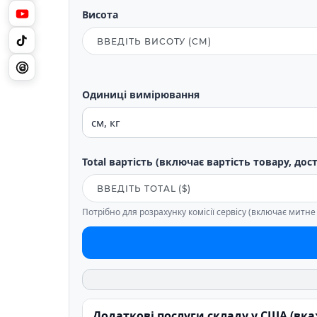
Висота
Одиниці вимірювання
Total вартість (включає вартість товару, дос
Потрібно для розрахунку комісії сервісу (включає митн
Додаткові послуги складу у США (вк