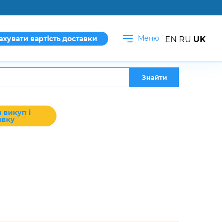
Меню
ахувати вартість доставки
EN
RU
UK
Знайти
 викуп і
авку