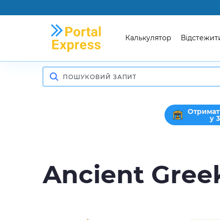
Калькулятор
Відстежит
Отримат
у 
Ancient Gree