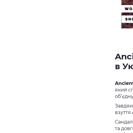
Anc
в У
Ancien
який сп
об’єдн
Завдяк
взуття 
Сандал
та довг