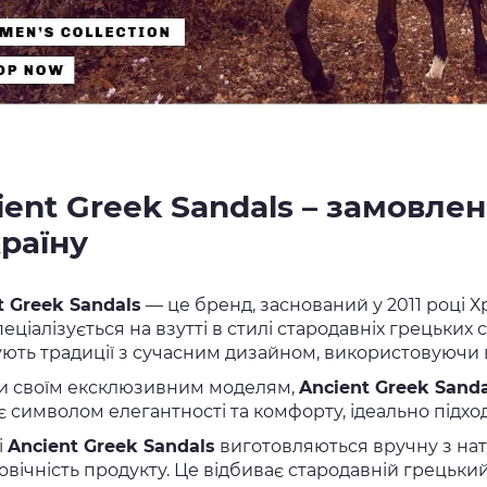
ient Greek Sandals – замовле
країну
t Greek Sandals
— це бренд, заснований у 2011 році Х
еціалізується на взутті в стилі стародавніх грецьких 
ують традиції з сучасним дизайном, використовуючи 
и своїм ексклюзивним моделям,
Ancient Greek Sanda
є символом елегантності та комфорту, ідеально підходи
і
Ancient Greek Sandals
виготовляються вручну з нату
овічність продукту. Це відбиває стародавній грецьки