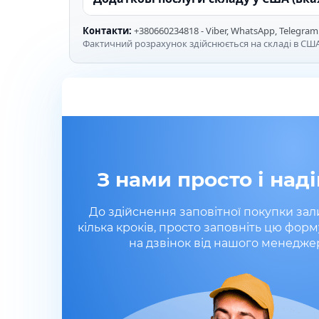
Контакти:
+380660234818 - Viber, WhatsApp, Telegram
Фактичний розрахунок здійснюється на складі в США
З нами просто і наді
До здійснення заповітної покупки за
кілька кроків, просто заповніть цю форм
на дзвінок від нашого менедже