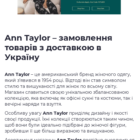
Ann Taylor – замовлення
товарів з доставкою в
Україну
Ann Taylor
– це американський бренд жіночого одягу,
який з’явився в 1954 році. Відтоді він став символом
стилю та вишуканості для жінок по всьому світу.
Магазин славиться своєю унікальною збалансованою
колекцією, яка включає як офісні сукні та костюми, так і
вечірні наряди та взуття.
Особливу увагу
Ann Taylor
приділяє дизайну і якості
своєї продукції. Їхні колекції створюються таким чином,
щоб вони були ідеально підібрані до жіночої фігури,
зробивши її ще більш виразною та вишуканою.
Асортимент магазину
Ann Taylor
постійно оновлюється,