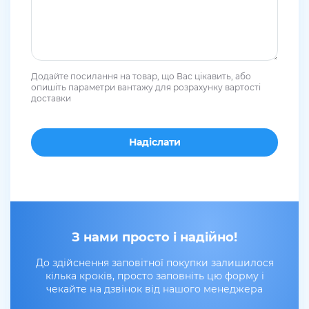
Додайте посилання на товар, що Вас цікавить, або
опишіть параметри вантажу для розрахунку вартості
доставки
З нами просто і надійно!
До здійснення заповітної покупки залишилося
кілька кроків, просто заповніть цю форму і
чекайте на дзвінок від нашого менеджера