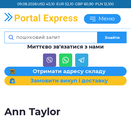
09.08.2026:
USD 45,10 ·
EUR 52,10 ·
GBP 60,90 ·
PLN 12,100
Меню
Знайти
Миттєво зв'язатися з нами
Отримати адресу складу
Замовити викуп і доставку
Ann Taylor