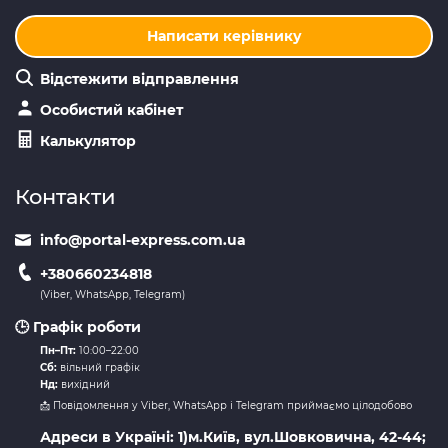
Написати керівнику
Відстежити відправлення
Особистий кабінет
Калькулятор
Контакти
info@portal-express.com.ua
+380660234818
(Viber, WhatsApp, Telegram)
🕒 Графік роботи
Пн–Пт:
10:00–22:00
Сб:
вільний графік
Нд:
вихідний
📩 Повідомлення у Viber, WhatsApp і Telegram приймаємо цілодобово
Адреси в Україні: 1)м.Київ, вул.Шовковична, 42-44;