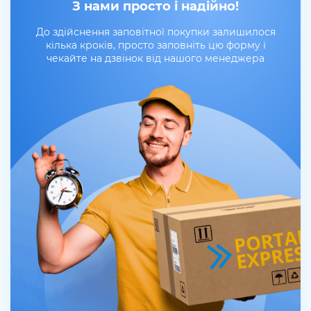
З нами просто і надійно!
До здійснення заповітної покупки залишилося
кілька кроків, просто заповніть цю форму і
чекайте на дзвінок від нашого менеджера