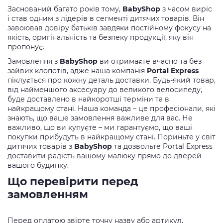
Заснований багато років тому,
BabyShop
з часом виріс
і став одним з лідерів в сегменті дитячих товарів. Він
завоював довіру батьків завдяки постійному фокусу на
якість, оригінальність та безпеку продукції, яку він
пропонує.
Замовлення з
BabyShop
ви отримаєте вчасно та без
зайвих клопотів, адже наша компанія
Portal Express
піклується про кожну деталь доставки. Будь-який товар,
від найменшого аксесуару до великого велосипеду,
буде доставлено в найкоротші терміни та в
найкращому стані. Наша команда – це професіонали, які
знають, що ваше замовлення важливе для вас. Не
важливо, що ви купуєте – ми гарантуємо, що ваші
покупки прибудуть в найкращому стані. Пориньте у світ
дитячих товарів з
BabyShop
та дозвольте Portal Express
доставити радість вашому малюку прямо до дверей
вашого будинку.
Що перевірити перед
замовленням
Перед оплатою звірте точну назву або артикул,