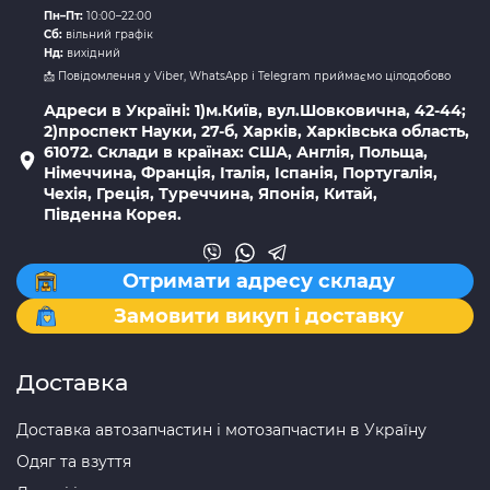
Пн–Пт:
10:00–22:00
Сб:
вільний графік
Нд:
вихідний
📩 Повідомлення у Viber, WhatsApp і Telegram приймаємо цілодобово
Адреси в Україні: 1)м.Київ, вул.Шовковична, 42-44;
2)проспект Науки, 27-б, Харків, Харківська область,
61072. Склади в країнах: США, Англія, Польща,
Німеччина, Франція, Італія, Іспанія, Португалія,
Чехія, Греція, Туреччина, Японія, Китай,
Південна Корея.
Отримати адресу складу
Замовити викуп і доставку
Доставка
Доставка автозапчастин і мотозапчастин в Україну
Одяг та взуття