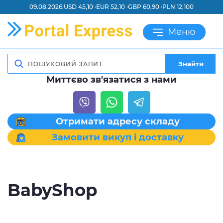
09.08.2026:
USD 45,10 ·
EUR 52,10 ·
GBP 60,90 ·
PLN 12,100
Меню
Знайти
Миттєво зв'язатися з нами
Отримати адресу складу
Замовити викуп і доставку
BabyShop