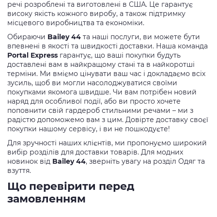
речі розроблені та виготовлені в США. Це гарантує
високу якість кожного виробу, а також підтримку
місцевого виробництва та економіки.
Обираючи
Bailey 44
та наші послуги, ви можете бути
впевнені в якості та швидкості доставки. Наша команда
Portal Express
гарантує, що ваші покупки будуть
доставлені вам в найкращому стані та в найкоротші
терміни. Ми вміємо цінувати ваш час і докладаємо всіх
зусиль, щоб ви могли насолоджуватися своїми
покупками якомога швидше. Чи вам потрібен новий
наряд для особливої події, або ви просто хочете
поповнити свій гардероб стильними речами – ми з
радістю допоможемо вам з цим. Довірте доставку своєї
покупки нашому сервісу, і ви не пошкодуєте!
Для зручності наших клієнтів, ми пропонуємо широкий
вибір розділів для доставки товарів. Для модних
новинок від
Bailey 44
, зверніть увагу на розділ Одяг та
взуття.
Що перевірити перед
замовленням