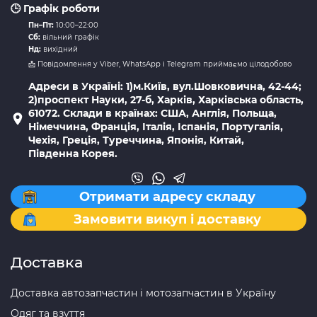
🕒 Графік роботи
Пн–Пт:
10:00–22:00
Сб:
вільний графік
Нд:
вихідний
📩 Повідомлення у Viber, WhatsApp і Telegram приймаємо цілодобово
Адреси в Україні: 1)м.Київ, вул.Шовковична, 42-44;
2)проспект Науки, 27-б, Харків, Харківська область,
61072. Склади в країнах: США, Англія, Польща,
Німеччина, Франція, Італія, Іспанія, Португалія,
Чехія, Греція, Туреччина, Японія, Китай,
Південна Корея.
Отримати адресу складу
Замовити викуп і доставку
Доставка
Доставка автозапчастин і мотозапчастин в Україну
Одяг та взуття