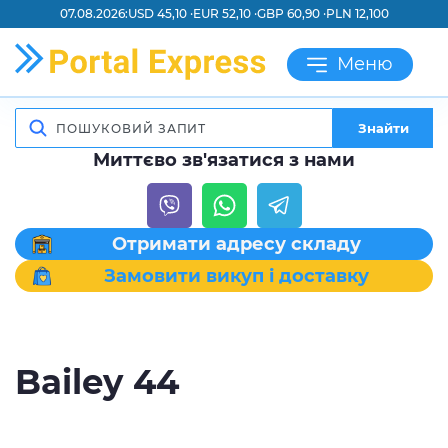
07.08.2026:
USD 45,10 ·
EUR 52,10 ·
GBP 60,90 ·
PLN 12,100
Меню
Знайти
Миттєво зв'язатися з нами
Отримати адресу складу
Замовити викуп і доставку
Bailey 44