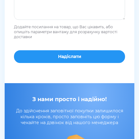
Додайте посилання на товар, що Вас цікавить, або
опишіть параметри вантажу для розрахунку вартості
доставки
З нами просто і надійно!
До здійснення заповітної покупки залишилося
кілька кроків, просто заповніть цю форму і
чекайте на дзвінок від нашого менеджера