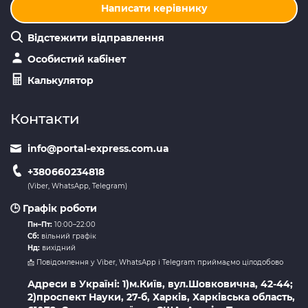
Написати керівнику
Відстежити відправлення
Особистий кабінет
Калькулятор
Контакти
info@portal-express.com.ua
+380660234818
(Viber, WhatsApp, Telegram)
🕒 Графік роботи
Пн–Пт:
10:00–22:00
Сб:
вільний графік
Нд:
вихідний
📩 Повідомлення у Viber, WhatsApp і Telegram приймаємо цілодобово
Адреси в Україні: 1)м.Київ, вул.Шовковична, 42-44;
2)проспект Науки, 27-б, Харків, Харківська область,