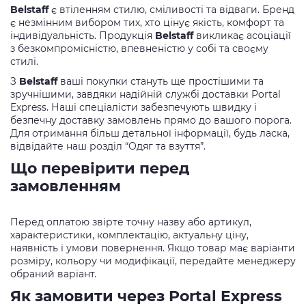
Belstaff
є втіленням стилю, сміливості та відваги. Бренд
є незмінним вибором тих, хто цінує якість, комфорт та
індивідуальність. Продукція
Belstaff
викликає асоціації
з безкомпромісністю, впевненістю у собі та своєму
стилі.
З
Belstaff
ваші покупки стануть ще простішими та
зручнішими, завдяки надійній службі доставки Portal
Express. Наші спеціалісти забезпечують швидку і
безпечну доставку замовлень прямо до вашого порога.
Для отримання більш детальної інформації, будь ласка,
відвідайте наш розділ “Одяг та взуття”.
Що перевірити перед
замовленням
Перед оплатою звірте точну назву або артикул,
характеристики, комплектацію, актуальну ціну,
наявність і умови повернення. Якщо товар має варіанти
розміру, кольору чи модифікації, передайте менеджеру
обраний варіант.
Як замовити через Portal Express