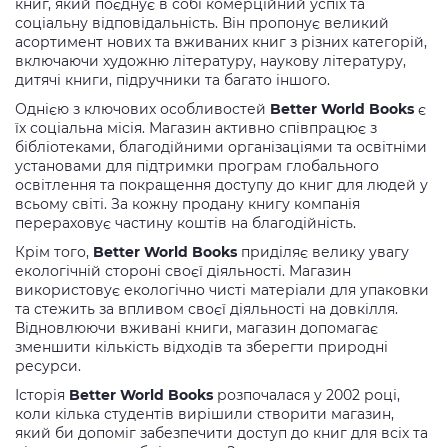
книг, який поєднує в собі комерційний успіх та
соціальну відповідальність. Він пропонує великий
асортимент нових та вживаних книг з різних категорій,
включаючи художню літературу, наукову літературу,
дитячі книги, підручники та багато іншого.
Однією з ключових особливостей
Better World Books
є
їх соціальна місія. Магазин активно співпрацює з
бібліотеками, благодійними організаціями та освітніми
установами для підтримки програм глобального
освітлення та покращення доступу до книг для людей у
всьому світі. За кожну продану книгу компанія
перераховує частину коштів на благодійність.
Крім того,
Better World Books
приділяє велику увагу
екологічній стороні своєї діяльності. Магазин
використовує екологічно чисті матеріали для упаковки
та стежить за впливом своєї діяльності на довкілля.
Відновлюючи вживані книги, магазин допомагає
зменшити кількість відходів та зберегти природні
ресурси.
Історія
Better World Books
розпочалася у 2002 році,
коли кілька студентів вирішили створити магазин,
який би допоміг забезпечити доступ до книг для всіх та