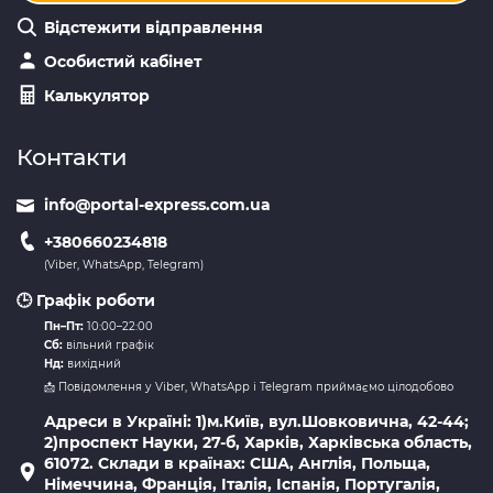
Відстежити відправлення
Особистий кабінет
Калькулятор
Контакти
info@portal-express.com.ua
+380660234818
(Viber, WhatsApp, Telegram)
🕒 Графік роботи
Пн–Пт:
10:00–22:00
Сб:
вільний графік
Нд:
вихідний
📩 Повідомлення у Viber, WhatsApp і Telegram приймаємо цілодобово
Адреси в Україні: 1)м.Київ, вул.Шовковична, 42-44;
2)проспект Науки, 27-б, Харків, Харківська область,
61072. Склади в країнах: США, Англія, Польща,
Німеччина, Франція, Італія, Іспанія, Португалія,