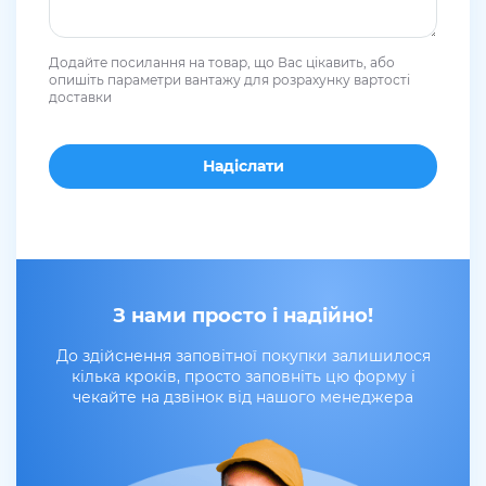
Додайте посилання на товар, що Вас цікавить, або
опишіть параметри вантажу для розрахунку вартості
доставки
З нами просто і надійно!
До здійснення заповітної покупки залишилося
кілька кроків, просто заповніть цю форму і
чекайте на дзвінок від нашого менеджера