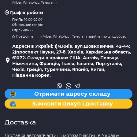
(Viber, WhatsApp, Telegram)
🕒 Графік роботи
Пн–Пт:
10:00–22:00
Сб:
вільний графік
Нд:
вихідний
📩 Повідомлення у Viber, WhatsApp і Telegram приймаємо цілодобово
Адреси в Україні: 1)м.Київ, вул.Шовковична, 42-44;
2)проспект Науки, 27-б, Харків, Харківська область,
61072. Склади в країнах: США, Англія, Польща,
Німеччина, Франція, Італія, Іспанія, Португалія,
Чехія, Греція, Туреччина, Японія, Китай,
Південна Корея.
Отримати адресу складу
Замовити викуп і доставку
Доставка
Доставка автозапчастин і мотозапчастин в Україну