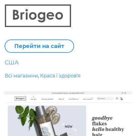
Перейти на сайт
США
Всі магазини
Краса і здоров'я
,