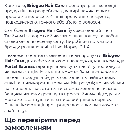
Крім того,
Briogeo Hair Care
пропонує різні колекції
продуктів, що розроблені для вирішення певних
проблем з волоссям. Є лінії продуктів для сухого,
пошкодженого, тонкого або в’ялого волосся.
Сам бренд
Briogeo Hair Care
був заснований Ненсі
Твайном і за короткий час завоював довіру та любов
споживачів по всьому світу. Виробничі потужності
бренду розташовані в Нью-Йорку, США.
Незалежно від того, замовляєте ви продукти
Briogeo
Hair Care
для себе чи в якості подарунка, наша команда
Portal Express
гарантує швидку та надійну доставку. З
нашими спеціалістами ви можете бути впевненими,
що ваші продукти будуть доставлені в найкращому
стані та в найкоротші терміни. Ми розуміємо, наскільки
важливо для вас отримати своє замовлення вчасно.
Завдяки нашому досвіду та професійному підходу, ми
можемо гарантувати вам високий рівень сервісу.
Більше інформації про процес доставки ви зможете
знайти тут.
Що перевірити перед
замовленням