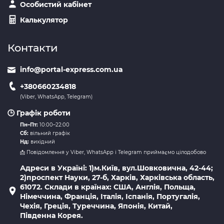
Особистий кабінет
Калькулятор
Контакти
info@portal-express.com.ua
+380660234818
(Viber, WhatsApp, Telegram)
🕒 Графік роботи
Пн–Пт:
10:00–22:00
Сб:
вільний графік
Нд:
вихідний
📩 Повідомлення у Viber, WhatsApp і Telegram приймаємо цілодобово
Адреси в Україні: 1)м.Київ, вул.Шовковична, 42-44;
2)проспект Науки, 27-б, Харків, Харківська область,
61072. Склади в країнах: США, Англія, Польща,
Німеччина, Франція, Італія, Іспанія, Португалія,
Чехія, Греція, Туреччина, Японія, Китай,
Південна Корея.