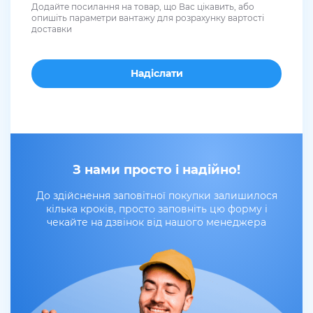
Додайте посилання на товар, що Вас цікавить, або
опишіть параметри вантажу для розрахунку вартості
доставки
З нами просто і надійно!
До здійснення заповітної покупки залишилося
кілька кроків, просто заповніть цю форму і
чекайте на дзвінок від нашого менеджера