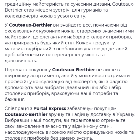
традиційну майстерність та сучасний дизайн, Couteaux-
Berthier став місцем зустрічі для гурманів та
колекціонерів ножів з усього світу.
У
Couteaux-Berthier
ви знайдете все, починаючи від
ексклюзивних кухонних ножів, створених знаменитими
майстрами, до елегантних наборів столових приборів,
які прикрасять будь-який стіл. Кожен продукт у
магазині відібраний з особливою увагою до деталей,
щоб забезпечити неперевершену якість та
довговічність.
Перевага покупок у
Couteaux-Berthier
не лише в
широкому асортименті, але й у можливості отримати
професійну консультацію від експертів, які з радістю
допоможуть вам вибрати ідеальний ніж або набір
столових приборів, враховуючи ваші потреби та
бажання.
Співпраця з
Portal Express
забезпечує покупцям
Couteaux-Berthier
зручну та надійну доставку в Україну.
Вибравши наші послуги, ви гарантовано отримаєте
своє замовлення вчасно та у відмінному стані,
насолоджуючись високою якістю французьких ножів та
столових приборів без зайвих зусиль.