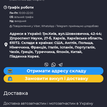
🕒 Графік роботи
Пн–Пт:
10:00–22:00
Сб:
вільний графік
Нд:
вихідний
📩 Повідомлення у Viber, WhatsApp і Telegram приймаємо цілодобово
Адреси в Україні: 1)м.Київ, вул.Шовковична, 42-44;
2)проспект Науки, 27-б, Харків, Харківська область,
61072. Склади в країнах: США, Англія, Польща,
Німеччина, Франція, Італія, Іспанія, Португалія,
Чехія, Греція, Туреччина, Японія, Китай,
Південна Корея.
Отримати адресу складу
Замовити викуп і доставку
Доставка
Доставка автозапчастин і мотозапчастин в Україну