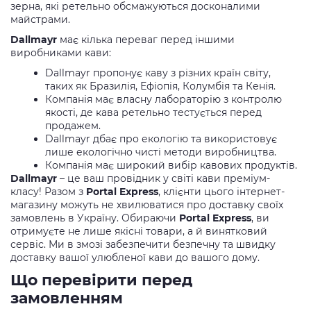
зерна, які ретельно обсмажуються досконалими
майстрами.
Dallmayr
має кілька переваг перед іншими
виробниками кави:
Dallmayr пропонує каву з різних країн світу,
таких як Бразилія, Ефіопія, Колумбія та Кенія.
Компанія має власну лабораторію з контролю
якості, де кава ретельно тестується перед
продажем.
Dallmayr дбає про екологію та використовує
лише екологічно чисті методи виробництва.
Компанія має широкий вибір кавових продуктів.
Dallmayr
– це ваш провідник у світі кави преміум-
класу!
Разом з
Portal Express
, клієнти цього інтернет-
магазину можуть не хвилюватися про доставку своїх
замовлень в Україну. Обираючи
Portal Express
, ви
отримуєте не лише якісні товари, а й винятковий
сервіс. Ми в змозі забезпечити безпечну та швидку
доставку вашої улюбленої кави до вашого дому.
Що перевірити перед
замовленням