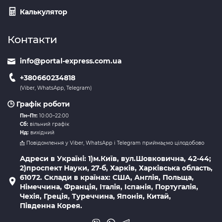
Калькулятор
Контакти
info@portal-express.com.ua
+380660234818
(Viber, WhatsApp, Telegram)
🕒 Графік роботи
Пн–Пт:
10:00–22:00
Сб:
вільний графік
Нд:
вихідний
📩 Повідомлення у Viber, WhatsApp і Telegram приймаємо цілодобово
Адреси в Україні: 1)м.Київ, вул.Шовковична, 42-44;
2)проспект Науки, 27-б, Харків, Харківська область,
61072. Склади в країнах: США, Англія, Польща,
Німеччина, Франція, Італія, Іспанія, Португалія,
Чехія, Греція, Туреччина, Японія, Китай,
Південна Корея.