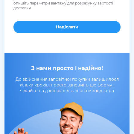
опишіть параметри вантажу для розрахунку вартості
доставки
З нами просто і надійно!
До здійснення заповітної покупки залишилося
кілька кроків, просто заповніть цю форму і
чекайте на дзвінок від нашого менеджера