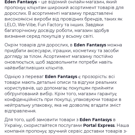
Eden Fantasys
– це відомий онлайн-магазин, який
пропонує клієнтам широкий асортимент товарів для
дорослих. В асортименті магазину представлені
високоякісні вироби від провідних брендів, таких як
LELO, We-Vibe, Fun Factory та інших. Завдяки
багаторічному досвіду роботи, магазин здобув
визнання серед покупців у всьому світі.
Окрім товарів для дорослих, в
Eden Fantasys
можна
придбати аксесуари, іграшки, косметику та засоби
догляду за тілом. Асортимент магазину постійно
оновлюється, щоб задовольнити потреби навіть
найвибагливіших клієнтів.
Однією з переваг
Eden Fantasys
є прозорість: всі
товари мають детальні описи та відгуки реальних
користувачів, що допомагає покупцям прийняти
обґрунтований вибір. Крім того, магазин гарантує
конфіденційність при покупці, упаковуючи товари в
нейтральну упаковку, яка не дозволяє вгадати зміст
відправлення.
Для того, щоб замовити товари з
Eden Fantasys
в
Україну, скористайтеся послугами
Portal Express
. Наша
компанія пропонує зручний сервіс доставки товарів з-