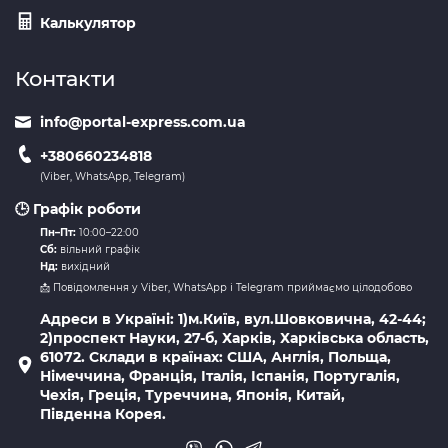
Калькулятор
Контакти
info@portal-express.com.ua
+380660234818
(Viber, WhatsApp, Telegram)
🕒 Графік роботи
Пн–Пт:
10:00–22:00
Сб:
вільний графік
Нд:
вихідний
📩 Повідомлення у Viber, WhatsApp і Telegram приймаємо цілодобово
Адреси в Україні: 1)м.Київ, вул.Шовковична, 42-44;
2)проспект Науки, 27-б, Харків, Харківська область,
61072. Склади в країнах: США, Англія, Польща,
Німеччина, Франція, Італія, Іспанія, Португалія,
Чехія, Греція, Туреччина, Японія, Китай,
Південна Корея.