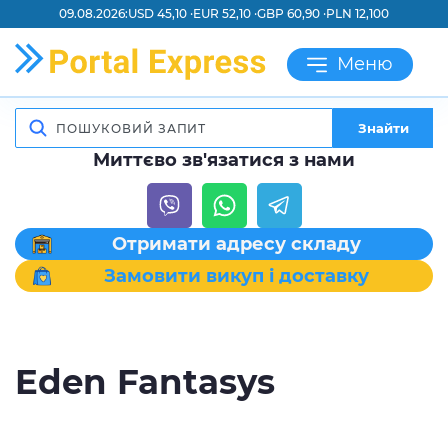
09.08.2026:
USD 45,10 ·
EUR 52,10 ·
GBP 60,90 ·
PLN 12,100
Меню
Знайти
Миттєво зв'язатися з нами
Отримати адресу складу
Замовити викуп і доставку
Eden Fantasys