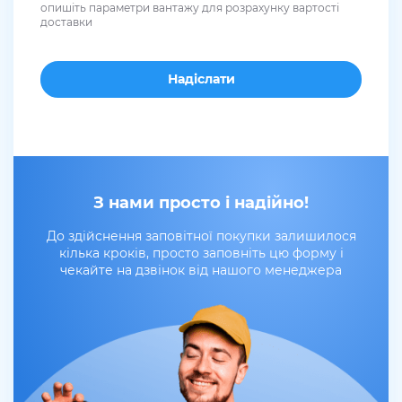
опишіть параметри вантажу для розрахунку вартості
доставки
З нами просто і надійно!
До здійснення заповітної покупки залишилося
кілька кроків, просто заповніть цю форму і
чекайте на дзвінок від нашого менеджера