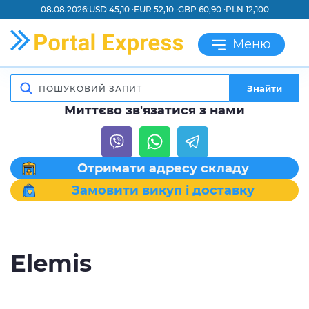
08.08.2026:
USD 45,10 ·
EUR 52,10 ·
GBP 60,90 ·
PLN 12,100
Меню
Знайти
Миттєво зв'язатися з нами
Отримати адресу складу
Замовити викуп і доставку
Elemis