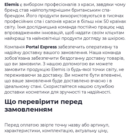
Elemis
є вибором професіоналів з краси, завдяки чому
бренд став найпопулярнішим британським спа-
брендом. Його продукти використовуються в тисячах
професійних спа і салонів краси в більш ніж 50 країнах
світу. Їхня дослідницька команда постійно працює над
впровадженням інновацій, щоб надати своїм клієнтам
найкращі та найновітніші продукти догляду за шкірою.
Компанія
Portal Express
забезпечить оперативну та
надійну доставку вашого замовлення. Наша команда
зобов’язана забезпечити бездоганну доставку товарів,
що ви замовили. З нашою допомогою ви можете
замовити продукцію Elemis із будь-якої точки світу, не
переживаючи за доставку. Ви можете бути впевнені,
що ваше замовлення буде доставлено вчасно і в
ідеальному стані. Скористайтеся нашою службою
доставки косметики для зручності та надійності.
Що перевірити перед
замовленням
Перед оплатою звірте точну назву або артикул,
характеристики, комплектацію, актуальну ціну,