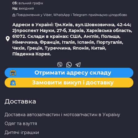
Сб:
вільний графік
Нд:
вихідний
📩 Повідомлення у Viber, WhatsApp і Telegram приймаємо цілодобово
Адреси в Україні: 1)м.Київ, вул.Шовковична, 42-44;
2)проспект Науки, 27-б, Харків, Харківська область,
61072. Склади в країнах: США, Англія, Польща,
Німеччина, Франція, Італія, Іспанія, Португалія,
Чехія, Греція, Туреччина, Японія, Китай,
Південна Корея.
Отримати адресу складу
Замовити викуп і доставку
Доставка
Доставка автозапчастин і мотозапчастин в Україну
Одяг та взуття
Дитячі іграшки