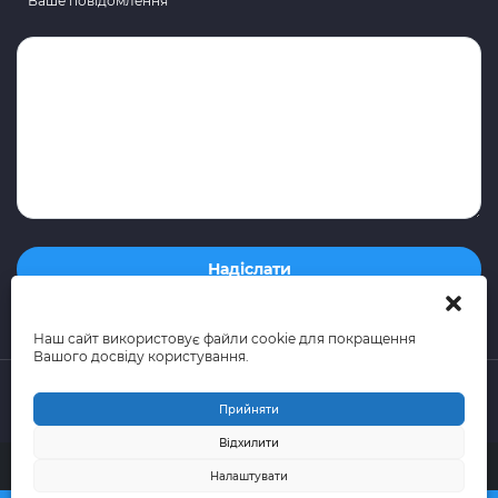
Ваше повідомлення
Наш сайт використовує файли cookie для покращення
Вашого досвіду користування.
Прийняти
Відхилити
© 2015-2026 поштово-логістична компанія Portal Express
Налаштувати
(Всі права захищені)