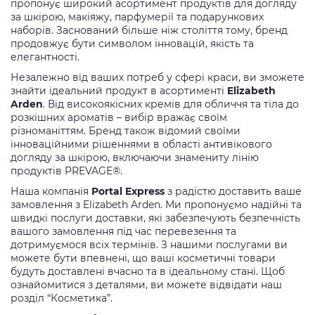
пропонує широкий асортимент продуктів для догляду
за шкірою, макіяжу, парфумерії та подарункових
наборів. Заснований більше ніж століття тому, бренд
продовжує бути символом інновацій, якість та
елегантності.
Незалежно від ваших потреб у сфері краси, ви зможете
знайти ідеальний продукт в асортименті
Elizabeth
Arden
. Від високоякісних кремів для обличчя та тіла до
розкішних ароматів – вибір вражає своїм
різноманіттям. Бренд також відомий своїми
інноваційними рішеннями в області антивікового
догляду за шкірою, включаючи знамениту лінію
продуктів PREVAGE®.
Наша компанія
Portal Express
з радістю доставить ваше
замовлення з Elizabeth Arden. Ми пропонуємо надійні та
швидкі послуги доставки, які забезпечують безпечність
вашого замовлення під час перевезення та
дотримуємося всіх термінів. З нашими послугами ви
можете бути впевнені, що ваші косметичні товари
будуть доставлені вчасно та в ідеальному стані. Щоб
ознайомитися з деталями, ви можете відвідати наш
розділ “Косметика”.