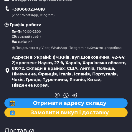
+380660234818
(Viber, WhatsApp, Telegram)
🕒 Графік роботи
Пн–Пт:
10:00–22:00
Сб:
вільний графік
Нд:
вихідний
📩 Повідомлення у Viber, WhatsApp і Telegram приймаємо цілодобово
Адреси в Україні: 1)м.Київ, вул.Шовковична, 42-44;
2)проспект Науки, 27-б, Харків, Харківська область,
61072. Склади в країнах: США, Англія, Польща,
Німеччина, Франція, Італія, Іспанія, Португалія,
Чехія, Греція, Туреччина, Японія, Китай,
Південна Корея.
Отримати адресу складу
Замовити викуп і доставку
Доставка