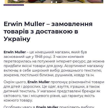
Erwin Muller – замовлення
товарів з доставкою в
Україну
Erwin Muller
– це німецький магазин, який був
заснований ще у 1948 році. З часом компанія
перетворилась на потужний інтернет-ресурс, де можна
придбати якісні товари для дому. Асортимент магазину
включає в себе широкий вибір домашнього текстилю,
зокрема, постільної білизни, рушників, ковдр та ін.
Окрім цього,
Erwin Muller
пропонує різноманітні товари
для дітей і дорослих. Це одяг, взуття, іграшки, а також
дитячий текстиль. У магазині представлені бренди як
світового, так і місцевого рівня, що гарантує якість
кожного товару.
Особливу увагу в
Erwin Muller
приділяють вибору