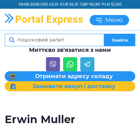
09.08.2026:
USD 45,10 ·
EUR 52,10 ·
GBP 60,90 ·
PLN 12,100
Меню
Знайти
Миттєво зв'язатися з нами
Отримати адресу складу
Замовити викуп і доставку
Erwin Muller