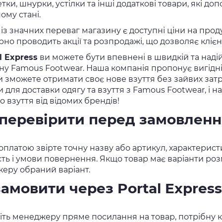
ки, шнурки, устілки та інші додаткові товари, які до
ому стані.
із значних переваг магазину є доступні ціни на прод
рно проводить акції та розпродажі, що дозволяє кліє
l Express
ви можете бути впевнені в швидкій та наді
ну Famous Footwear. Наша компанія пропонує вигідні
и зможете отримати своє нове взуття без зайвих зат
и для доставки одягу та взуття з Famous Footwear, і
о взуття від відомих брендів!
перевірити перед замовлен
платою звірте точну назву або артикул, характеристи
сть і умови повернення. Якщо товар має варіанти розм
еру обраний варіант.
замовити через Portal Express
ть менеджеру пряме посилання на товар, потрібну кіл