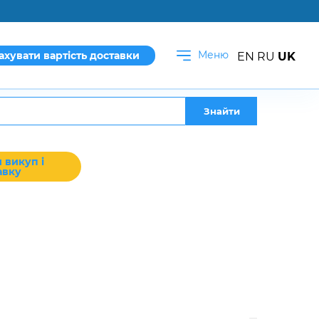
Меню
ахувати вартість доставки
EN
RU
UK
Знайти
 викуп і
авку