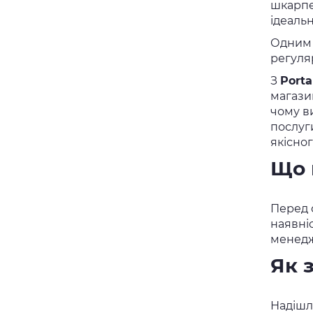
шкарпет
ідеальн
Одним 
регуля
З
Porta
магази
чому в
послуг
якісног
Що 
Перед о
наявні
менедж
Як 
Надішлі