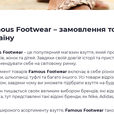
ous Footwear – замовлення то
аїну
 Footwear
– це популярний магазин взуття, який п
ів, жінок та дітей. Завдяки своїй довгій історії та прис
мендувати себе на світовому ринку.
мент товарів
Famous Footwear
включає в себе різнома
и, шльопанці, туфлі та багато іншого. Усі товари від
ом, завдяки чому ви зможете підібрати взуття на будь
 пишається своїм великим вибором брендів, які відом
, тут представлені такі відомі бренди, як Nike, Adidas
широкого асортименту взуття,
Famous Footwear
тако