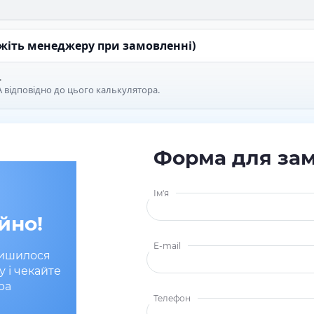
ажіть менеджеру при замовленні)
.
 відповідно до цього калькулятора.
Форма для за
Ім'я
йно!
E-mail
лишилося
у і чекайте
ра
Телефон