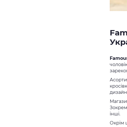
Fam
Укр
Famous
чоловік
зареко
Асорти
кросівк
дизайн
Магазин
Зокрема
інші.
Окрім 