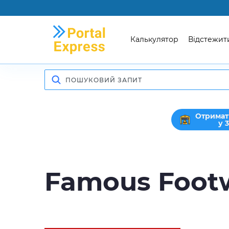
Калькулятор
Відстежит
Отримат
у 
Famous Foot