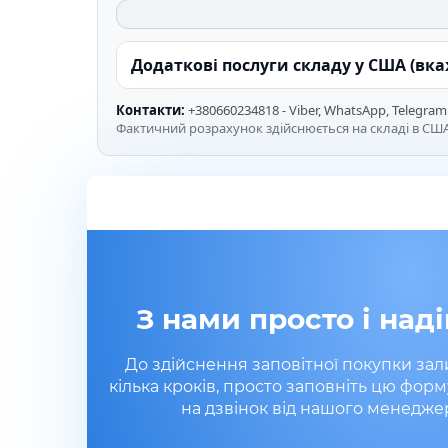
Додаткові послуги складу у США (вк
Контакти:
+380660234818 - Viber, WhatsApp, Telegram
Фактичний розрахунок здійснюється на складі в США
З нами просто і наді
До здійснення заповітної покупки за
кілька кроків, просто заповніть цю форм
на дзвінок від нашого менедже