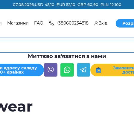
07.08.2026:
USD 45,10 ·
EUR 52,10 ·
GBP 60,90 ·
PLN 12,100
и
Магазини
FAQ
+380660234818
Вхід
Розр
Миттєво зв'язатися з нами
и адресу складу
Замовити
30+ країнах
дост
wear