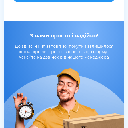
З нами просто і надійно!
До здійснення заповітної покупки залишилося
кілька кроків, просто заповніть цю форму і
чекайте на дзвінок від нашого менеджера