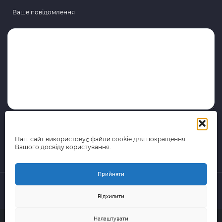
Ваше повідомлення
Наш сайт використовує файли cookie для покращення
Вашого досвіду користування.
Прийняти
Відхилити
© 2015-2026 поштово-логістична компанія Portal Express
Налаштувати