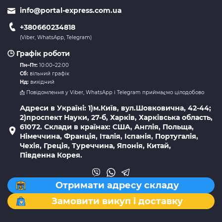
info@portal-express.com.ua
+380660234818
(Viber, WhatsApp, Telegram)
🕒 Графік роботи
Пн–Пт:
10:00–22:00
Сб:
вільний графік
Нд:
вихідний
📩 Повідомлення у Viber, WhatsApp і Telegram приймаємо цілодобово
Адреси в Україні: 1)м.Київ, вул.Шовковична, 42-44;
2)проспект Науки, 27-б, Харків, Харківська область,
61072. Склади в країнах: США, Англія, Польща,
Німеччина, Франція, Італія, Іспанія, Португалія,
Чехія, Греція, Туреччина, Японія, Китай,
Південна Корея.
Отримати адресу складу
Замовити викуп і доставку