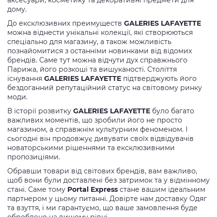
аксесуари, косметику та декоративні предмети для
дому.
До ексклюзивних преимуществ
GALERIES LAFAYETTE
можна віднести унікальні колекції, які створюються
спеціально для магазину, а також можливість
познайомитися з останніми новинками від відомих
брендів. Саме тут можна відчути дух справжнього
Парижа, його розкоші та вишуканості. Століття
існування
GALERIES LAFAYETTE
підтверджують його
бездоганний репутаційний статус на світовому ринку
моди.
В історії розвитку
GALERIES LAFAYETTE
було багато
важливих моментів, що зробили його не просто
магазином, а справжнім культурним феноменом. І
сьогодні він продовжує дивувати своїх відвідувачів
новаторськими рішеннями та ексклюзивними
пропозиціями.
Обравши товари від світових брендів, вам важливо,
щоб вони були доставлені без затримок та у відмінному
стані. Саме тому
Portal Express
стане вашим ідеальним
партнером у цьому питанні. Довірте нам доставку Одяг
та взуття, і ми гарантуємо, що ваше замовлення буде