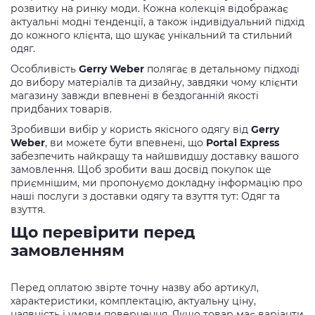
розвитку на ринку моди. Кожна колекція відображає
актуальні модні тенденції, а також індивідуальний підхід
до кожного клієнта, що шукає унікальний та стильний
одяг.
Особливість
Gerry Weber
полягає в детальному підході
до вибору матеріалів та дизайну, завдяки чому клієнти
магазину завжди впевнені в бездоганній якості
придбаних товарів.
Зробивши вибір у користь якісного одягу від
Gerry
Weber
, ви можете бути впевнені, що
Portal Express
забезпечить найкращу та найшвидшу доставку вашого
замовлення. Щоб зробити ваш досвід покупок ще
приємнішим, ми пропонуємо докладну інформацію про
наші послуги з доставки одягу та взуття тут: Одяг та
взуття.
Що перевірити перед
замовленням
Перед оплатою звірте точну назву або артикул,
характеристики, комплектацію, актуальну ціну,
наявність і умови повернення. Якщо товар має варіанти