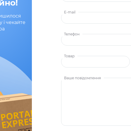
йно!
E-mail
лишилося
у і чекайте
ра
Телефон
Товар
Ваше повідомлення