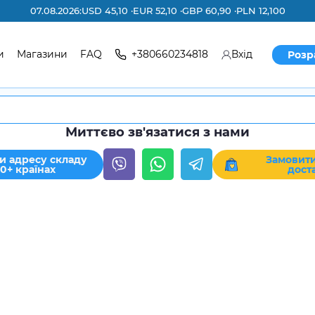
07.08.2026:
USD 45,10 ·
EUR 52,10 ·
GBP 60,90 ·
PLN 12,100
и
Магазини
FAQ
+380660234818
Вхід
Розр
Миттєво зв'язатися з нами
и адресу складу
Замовити
30+ країнах
дост