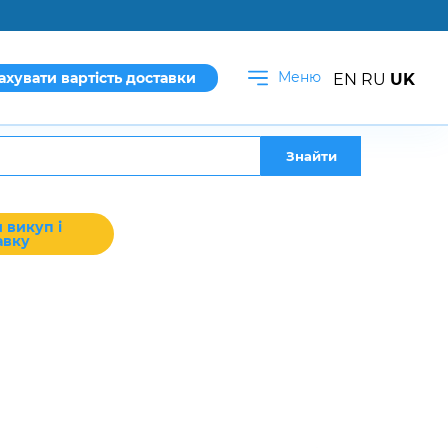
Меню
ахувати вартість доставки
EN
RU
UK
Знайти
 викуп і
авку