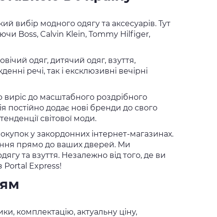
й вибір модного одягу та аксесуарів. Тут
и Boss, Calvin Klein, Tommy Hilfiger,
вічий одяг, дитячий одяг, взуття,
денні речі, так і ексклюзивні вечірні
шно виріс до масштабного роздрібного
я постійно додає нові бренди до свого
енденції світової моди.
покупок у закордонних інтернет-магазинах.
ення прямо до ваших дверей. Ми
дягу та взуття. Незалежно від того, де ви
 Portal Express!
ням
ки, комплектацію, актуальну ціну,