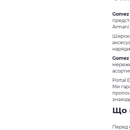
Gomez
предста
Armani 
Широк
аксесуа
наряди
Gomez
мереже
асорти
Portal
Ми гар
пропону
знаход
Що 
Перед о