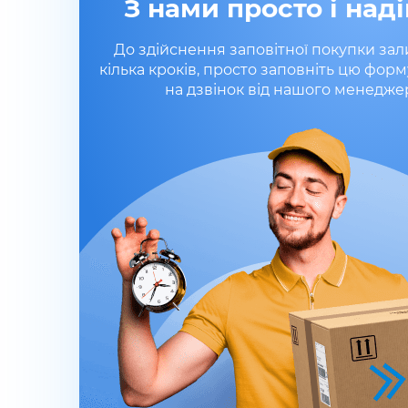
З нами просто і наді
До здійснення заповітної покупки за
кілька кроків, просто заповніть цю форм
на дзвінок від нашого менедже