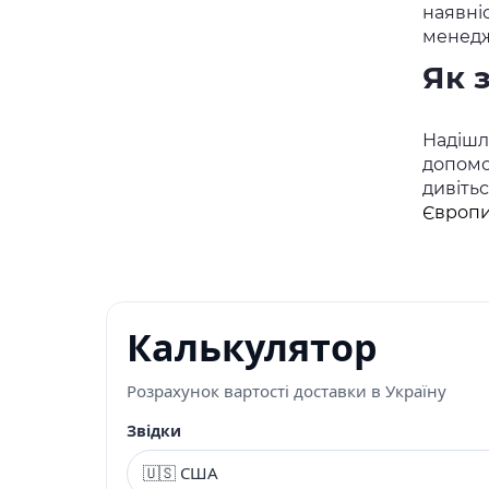
наявні
менедж
Як 
Надішлі
допомо
дивіть
Європи
Калькулятор
Розрахунок вартості доставки в Україну
Звідки