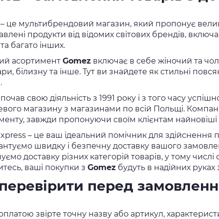
– це мультибрендовий магазин, який пропонує велики
влені продукти від відомих світових брендів, включаюч
та багато інших.
ий асортимент
Gomez
включає в себе жіночий та чоло
ри, білизну та інше. Тут ви знайдете як стильні повсяк
.
почав свою діяльність з 1991 року і з того часу успі
вого магазину з магазинами по всій Польщі. Компані
менту, завжди пропонуючи своїм клієнтам найновіші т
 Express – це ваш ідеальний помічник для здійснення 
антуємо швидку і безпечну доставку вашого замовл
ємо доставку різних категорій товарів, у тому числі о
итесь, ваші покупки з
Gomez
будуть в надійних руках з
перевірити перед замовлен
платою звірте точну назву або артикул, характеристи