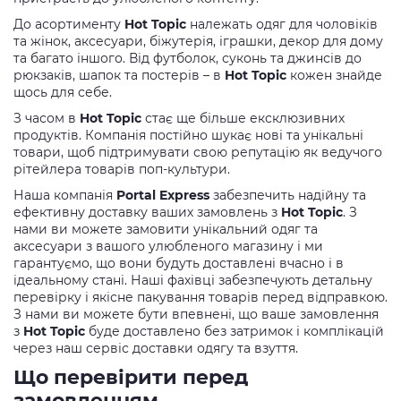
До асортименту
Hot Topic
належать одяг для чоловіків
та жінок, аксесуари, біжутерія, іграшки, декор для дому
та багато іншого. Від футболок, суконь та джинсів до
рюкзаків, шапок та постерів – в
Hot Topic
кожен знайде
щось для себе.
З часом в
Hot Topic
стає ще більше ексклюзивних
продуктів. Компанія постійно шукає нові та унікальні
товари, щоб підтримувати свою репутацію як ведучого
рітейлера товарів поп-культури.
Наша компанія
Portal Express
забезпечить надійну та
ефективну доставку ваших замовлень з
Hot Topic
. З
нами ви можете замовити унікальний одяг та
аксесуари з вашого улюбленого магазину і ми
гарантуємо, що вони будуть доставлені вчасно і в
ідеальному стані. Наші фахівці забезпечують детальну
перевірку і якісне пакування товарів перед відправкою.
З нами ви можете бути впевнені, що ваше замовлення
з
Hot Topic
буде доставлено без затримок і комплікацій
через наш сервіс доставки одягу та взуття.
Що перевірити перед
замовленням