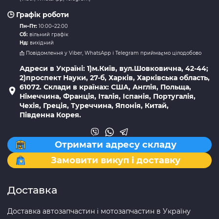
🕒 Графік роботи
Пн–Пт:
10:00–22:00
Сб:
вільний графік
Нд:
вихідний
📩 Повідомлення у Viber, WhatsApp і Telegram приймаємо цілодобово
Адреси в Україні: 1)м.Київ, вул.Шовковична, 42-44;
2)проспект Науки, 27-б, Харків, Харківська область,
61072. Склади в країнах: США, Англія, Польща,
Німеччина, Франція, Італія, Іспанія, Португалія,
Чехія, Греція, Туреччина, Японія, Китай,
Південна Корея.
Отримати адресу складу
Замовити викуп і доставку
Доставка
Доставка автозапчастин і мотозапчастин в Україну