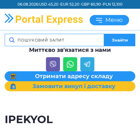
06.08.2026:
USD 45,20 ·
EUR 52,20 ·
GBP 60,90 ·
PLN 12,100
Меню
Знайти
Миттєво зв'язатися з нами
Отримати адресу складу
Замовити викуп і доставку
IPEKYOL