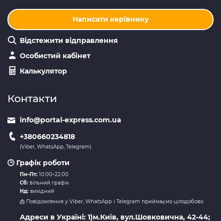
Написати керівнику
Відстежити відправлення
Особистий кабінет
Калькулятор
Контакти
info@portal-express.com.ua
+380660234818
(Viber, WhatsApp, Telegram)
🕒 Графік роботи
Пн–Пт:
10:00–22:00
Сб:
вільний графік
Нд:
вихідний
📩 Повідомлення у Viber, WhatsApp і Telegram приймаємо цілодобово
Адреси в Україні: 1)м.Київ, вул.Шовковична, 42-44;