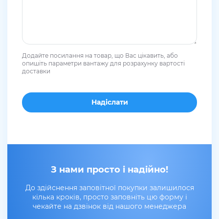
Додайте посилання на товар, що Вас цікавить, або
опишіть параметри вантажу для розрахунку вартості
доставки
З нами просто і надійно!
До здійснення заповітної покупки залишилося
кілька кроків, просто заповніть цю форму і
чекайте на дзвінок від нашого менеджера