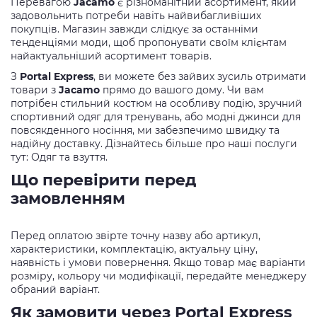
Перевагою
Jacamo
є різноманітний асортимент, який
задовольнить потреби навіть найвибагливіших
покупців. Магазин завжди слідкує за останніми
тенденціями моди, щоб пропонувати своїм клієнтам
найактуальніший асортимент товарів.
З
Portal Express
, ви можете без зайвих зусиль отримати
товари з
Jacamo
прямо до вашого дому. Чи вам
потрібен стильний костюм на особливу подію, зручний
спортивний одяг для тренувань, або модні джинси для
повсякденного носіння, ми забезпечимо швидку та
надійну доставку. Дізнайтесь більше про наші послуги
тут: Одяг та взуття.
Що перевірити перед
замовленням
Перед оплатою звірте точну назву або артикул,
характеристики, комплектацію, актуальну ціну,
наявність і умови повернення. Якщо товар має варіанти
розміру, кольору чи модифікації, передайте менеджеру
обраний варіант.
Як замовити через Portal Express