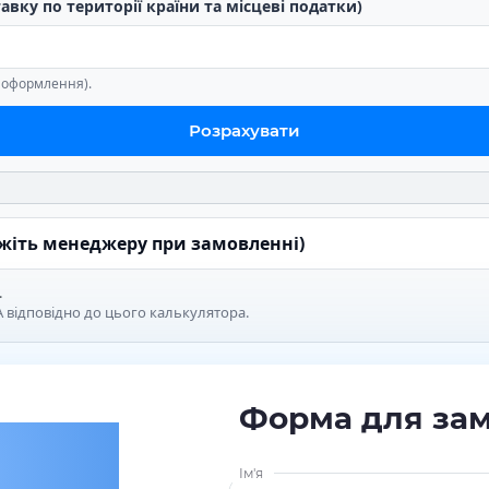
тавку по території країни та місцеві податки)
е оформлення).
Розрахувати
ажіть менеджеру при замовленні)
.
 відповідно до цього калькулятора.
Форма для за
Ім'я