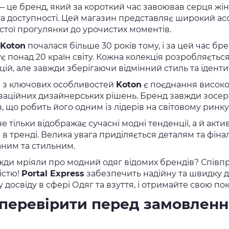
 це бренд, який за короткий час завоював серця жін
 та доступності. Цей магазин представляє широкий ас
остої прогулянки до урочистих моментів.
Koton
почалася більше 30 років тому, і за цей час б
ує понад 20 країн світу. Кожна колекція розробляєть
ій, але завжди зберігаючи відмінний стиль та іденти
 з ключових особливостей
Koton
є поєднання високоя
оваційних дизайнерських рішень. Бренд завжди зосер
в, що робить його одним із лідерів на світовому ринк
е тільки відображає сучасні модні тенденції, а й акти
 в тренді. Велика увага приділяється деталям та фіна
ним та стильним.
жди мріяли про модний одяг відомих брендів? Співп
істю!
Portal Express
забезпечить надійну та швидку 
досвіду в сфері Одяг та взуття, і отримайте свою пок
перевірити перед замовлен