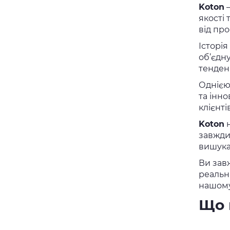
Koton
—
якості
від пр
Історія
об’єдн
тенденц
Однією
та інн
клієнті
Koton
н
завжди
вишука
Ви зав
реальн
нашому 
Що 