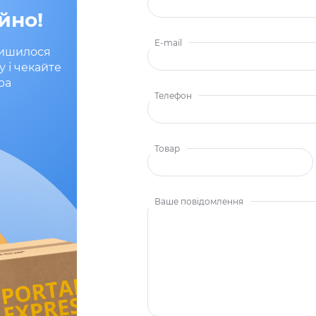
йно!
E-mail
лишилося
у і чекайте
ра
Телефон
Товар
Ваше повідомлення