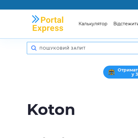
Калькулятор
Відстежит
Отримат
у 
Koton