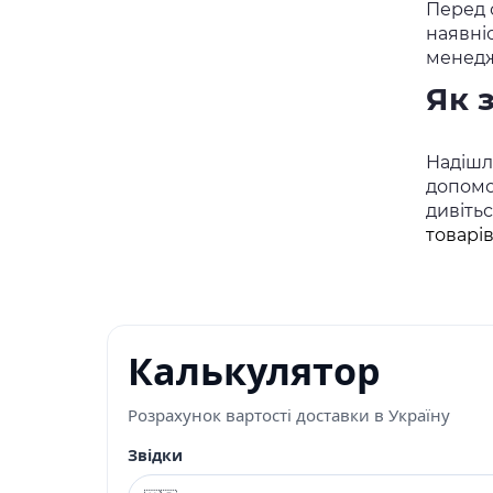
Перед о
наявні
менедж
Як 
Надішлі
допомо
дивіть
товарі
Калькулятор
Розрахунок вартості доставки в Україну
Звідки