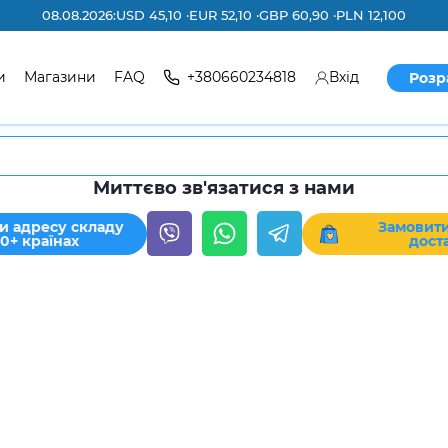
08.08.2026:
USD 45,10 ·
EUR 52,10 ·
GBP 60,90 ·
PLN 12,100
и
Магазини
FAQ
+380660234818
Вхід
Розр
Миттєво зв'язатися з нами
и адресу складу
Замовити
30+ країнах
дост