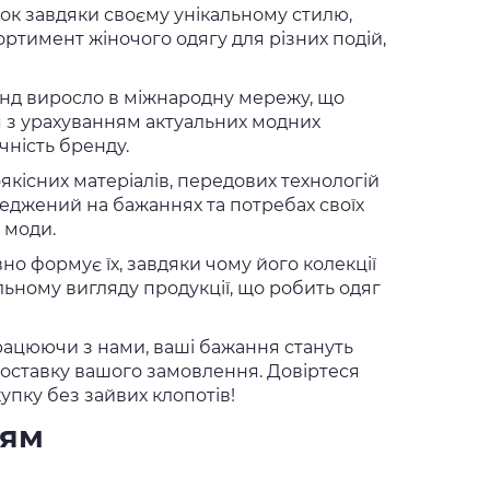
ок завдяки своєму унікальному стилю,
ортимент жіночого одягу для різних подій,
ренд виросло в міжнародну мережу, що
ся з урахуванням актуальних модних
чність бренду.
кісних матеріалів, передових технологій
еджений на бажаннях та потребах своїх
у моди.
вно формує їх, завдяки чому його колекції
льному вигляду продукції, що робить одяг
рацюючи з нами, ваші бажання стануть
доставку вашого замовлення. Довіртеся
упку без зайвих клопотів!
ням