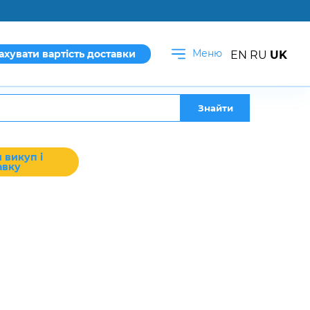
Меню
ахувати вартість доставки
EN
RU
UK
Знайти
 викуп і
авку