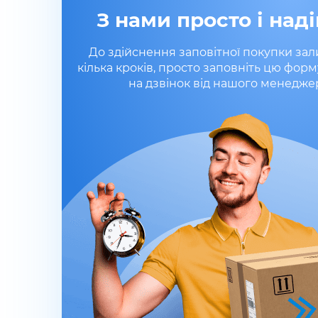
З нами просто і наді
До здійснення заповітної покупки за
кілька кроків, просто заповніть цю форм
на дзвінок від нашого менедже