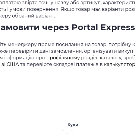
платою звірте точну назву або артикул, характеристи
сть і умови повернення. Якщо товар має варіанти розм
еру обраний варіант.
замовити через Portal Express
ть менеджеру пряме посилання на товар, потрібну кіл
же перевірити дані замовлення, організувати викуп
ся інформацію про
профільному розділі каталогу
, зро
в зі США
та перевірте складові платежів в
калькулятор
Куди