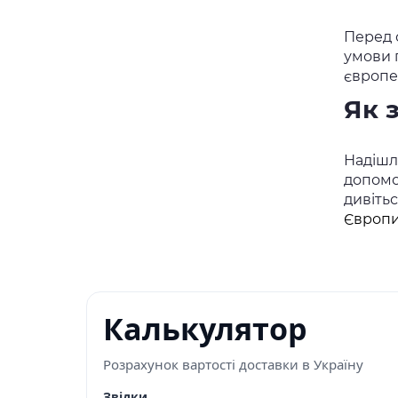
Перед о
умови 
європе
Як 
Надішлі
допомо
дивіть
Європи
Калькулятор
Розрахунок вартості доставки в Україну
Звідки