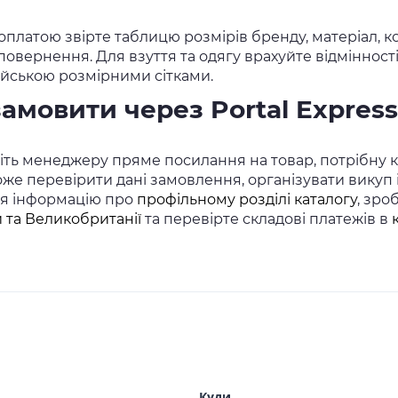
платою звірте таблицю розмірів бренду, матеріал, кол
повернення. Для взуття та одягу врахуйте відміннос
йською розмірними сітками.
замовити через Portal Express
ть менеджеру пряме посилання на товар, потрібну кіл
же перевірити дані замовлення, організувати викуп
ся інформацію про
профільному розділі каталогу
, зро
 та Великобританії
та перевірте складові платежів в
Куди