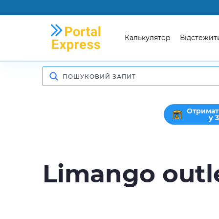
Калькулятор
Відстежит
Отримат
у 
Limango outl