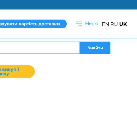
Меню
ахувати вартість доставки
EN
RU
UK
Знайти
 викуп і
авку