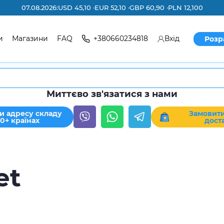
07.08.2026:
USD 45,10 ·
EUR 52,10 ·
GBP 60,90 ·
PLN 12,100
и
Магазини
FAQ
+380660234818
Вхід
Розр
Миттєво зв'язатися з нами
и адресу складу
Замовити
30+ країнах
дост
et