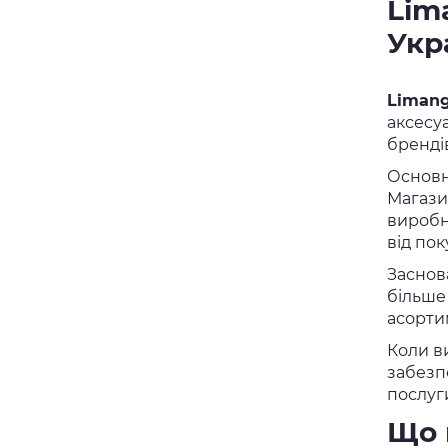
Lim
Укр
Limang
аксесуа
бренді
Основн
Магази
виробн
від пок
Заснов
більше
асортим
Коли в
забезп
послуги
Що 