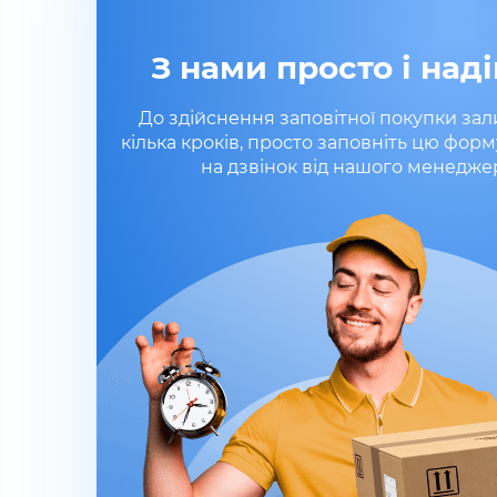
З нами просто і наді
До здійснення заповітної покупки за
кілька кроків, просто заповніть цю форм
на дзвінок від нашого менедже