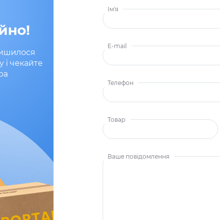
Ім'я
йно!
E-mail
лишилося
у і чекайте
ра
Телефон
Товар
Ваше повідомлення